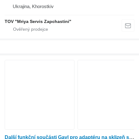
Ukrajina, Khorostkiv
TOV "Mriya Servis Zapchastini"
Další funkční součásti Gavl pro adaptéru na sklizeň slunečnice New Holland 760CG