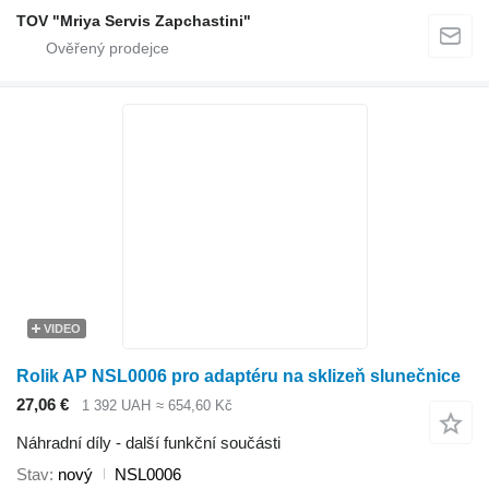
TOV "Mriya Servis Zapchastini"
VIDEO
Rolik AP NSL0006 pro adaptéru na sklizeň slunečnice
27,06 €
1 392 UAH
≈ 654,60 Kč
Náhradní díly - další funkční součásti
Stav
nový
NSL0006