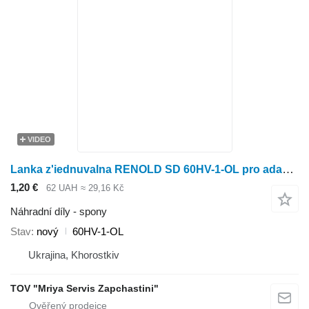
VIDEO
Lanka z'iednuvalna RENOLD SD 60HV-1-OL pro adaptéru na sklizeň slunečnice
1,20 €
62 UAH
≈ 29,16 Kč
Náhradní díly - spony
Stav
nový
60HV-1-OL
Ukrajina, Khorostkiv
TOV "Mriya Servis Zapchastini"