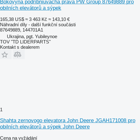
Bokovyna podribniuvacha prava PW Group 87649889 pro
obilních elevátorů a sýpek
165,38 US$
≈ 3 463 Kč
≈ 143,10 €
Náhradní díly - další funkční součásti
87649889, 144701A1
Ukrajina, pgt. Yubileynoe
TOV "TD LIDERPARTS"
Kontakt s dealerem
1
Shahta zernovogo elevatora John Deere JGAH171008 pro
obilních elevátorů a sýpek John Deere
Cena na vyžádání