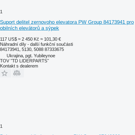
1
Suport delitel zernovoho elevatora PW Group 84173941 pro
obilních elevátorů a sýpek
117 US$
≈ 2 450 Kč
≈ 101,30 €
Náhradní díly - další funkční součásti
84173941, 5130, 5088 87333675
Ukrajina, pgt. Yubileynoe
TOV "TD LIDERPARTS"
Kontakt s dealerem
1