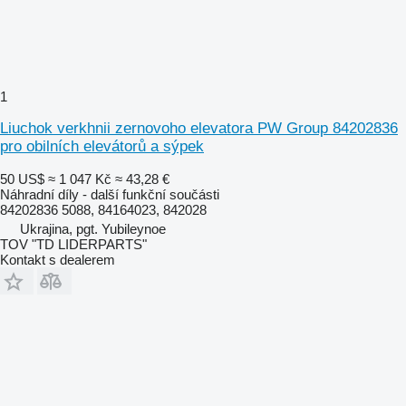
1
Liuchok verkhnii zernovoho elevatora PW Group 84202836
pro obilních elevátorů a sýpek
50 US$
≈ 1 047 Kč
≈ 43,28 €
Náhradní díly - další funkční součásti
84202836 5088, 84164023, 842028
Ukrajina, pgt. Yubileynoe
TOV "TD LIDERPARTS"
Kontakt s dealerem