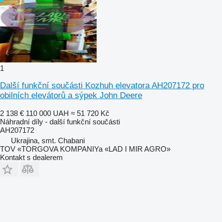
1
Další funkční součásti Kozhuh elevatora AH207172 pro
obilních elevátorů a sýpek John Deere
2 138 €
110 000 UAH
≈ 51 720 Kč
Náhradní díly - další funkční součásti
AH207172
Ukrajina, smt. Chabani
TOV «TORGOVA KOMPANIYa «LAD I MIR AGRO»
Kontakt s dealerem