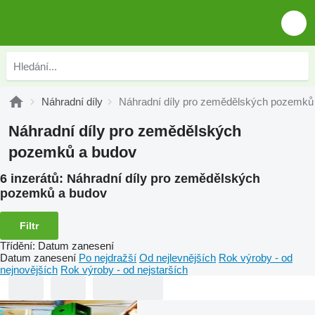
Náhradní díly
Náhradní díly pro zemědělských pozemků
Náhradní díly pro zemědělských
pozemků a budov
6 inzerátů:
Náhradní díly pro zemědělských
pozemků a budov
Filtr
Třídění
:
Datum zanesení
Datum zanesení
Po nejdražší
Od nejlevnějších
Rok výroby - od
nejnovějších
Rok výroby - od nejstarších