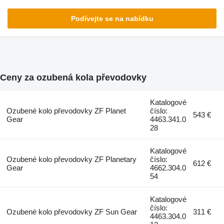
Podívejte se na nabídku
Ceny za ozubená kola převodovky
Katalogové
Ozubené kolo převodovky ZF Planet
číslo:
543 €
Gear
4463.341.0
28
Katalogové
Ozubené kolo převodovky ZF Planetary
číslo:
612 €
Gear
4662.304.0
54
Katalogové
číslo:
Ozubené kolo převodovky ZF Sun Gear
311 €
4463.304.0