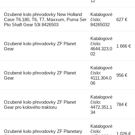
12
Ozubené kolo převodovky New Holland
Katalogové
Case T6.180, T6, T7, Maxxum, Puma Ser
číslo:
627 €
Pto Shaft Gear 53t 8426503
84265032
Katalogové
Ozubené kolo převodovky ZF Planet
číslo:
1 666 €
Gear
4644.323.0
02
Katalogové
Ozubené kolo převodovky ZF Planet
číslo:
956 €
Gear
4111.304.0
06
Katalogové
Ozubené kolo převodovky ZF Planet
číslo:
784 €
Gear pro kolového traktoru
4472.351.1
34
Katalogové
Ozubené kolo převodovky ZF Planetary
číslo:
1 026 €