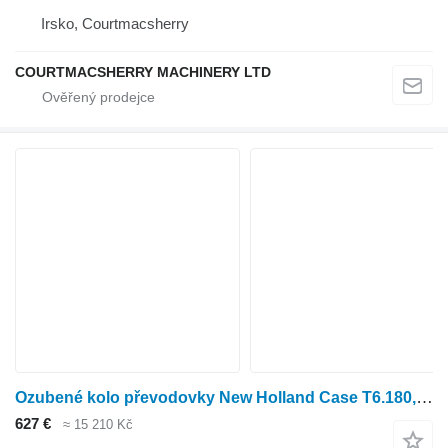
Irsko, Courtmacsherry
COURTMACSHERRY MACHINERY LTD
Ozubené kolo převodovky New Holland Case T6.180, T6, T7, Maxxum, Puma Ser Pto Shaft Gear 53t 8426503 84265032
627 €
≈ 15 210 Kč