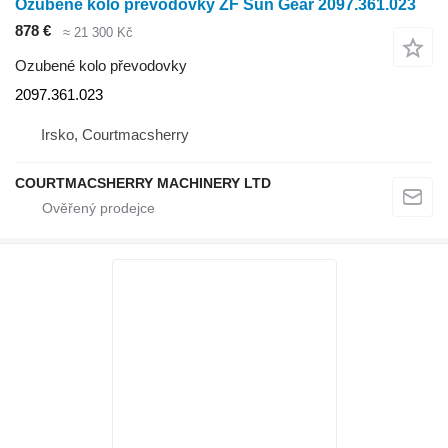
Ozubené kolo převodovky ZF Sun Gear 2097.361.023
878 €
≈ 21 300 Kč
Ozubené kolo převodovky
2097.361.023
Irsko, Courtmacsherry
COURTMACSHERRY MACHINERY LTD