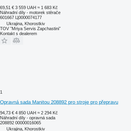
69,51 €
3 559 UAH
≈ 1 683 Kč
Náhradní díly - motorek stěrače
601667 Ц0000074177
Ukrajina, Khorostkiv
TOV "Mriya Servis Zapchastini"
Kontakt s dealerem
1
Opravná sada Manitou 208892 pro stroje pro přepravu
94,73 €
4 850 UAH
≈ 2 294 Kč
Náhradní díly - opravná sada
208892 00000016065
Ukrajina, Khorostkiv