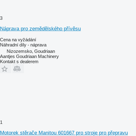
3
Náprava pro zemědělského přívěsu
Cena na vyžádání
Náhradní díly - náprava
Nizozemsko, Goudriaan
Aantjes Goudriaan Machinery
Kontakt s dealerem
1
Motorek stěrače Manitou 601667 pro stroje pro přepravu