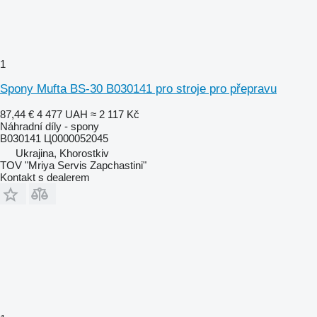
1
Spony Mufta BS-30 B030141 pro stroje pro přepravu
87,44 €
4 477 UAH
≈ 2 117 Kč
Náhradní díly - spony
B030141 Ц0000052045
Ukrajina, Khorostkiv
TOV "Mriya Servis Zapchastini"
Kontakt s dealerem