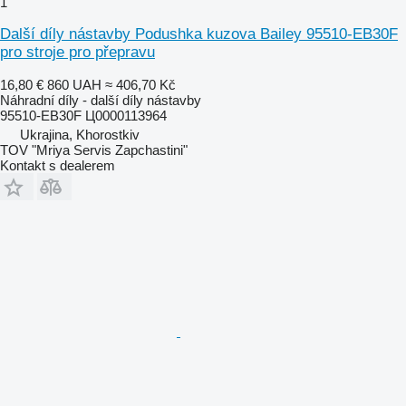
1
Další díly nástavby Podushka kuzova Bailey 95510-EB30F
pro stroje pro přepravu
16,80 €
860 UAH
≈ 406,70 Kč
Náhradní díly - další díly nástavby
95510-EB30F Ц0000113964
Ukrajina, Khorostkiv
TOV "Mriya Servis Zapchastini"
Kontakt s dealerem