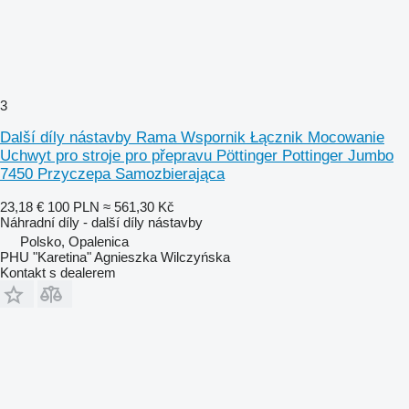
3
Další díly nástavby Rama Wspornik Łącznik Mocowanie
Uchwyt pro stroje pro přepravu Pöttinger Pottinger Jumbo
7450 Przyczepa Samozbierająca
23,18 €
100 PLN
≈ 561,30 Kč
Náhradní díly - další díly nástavby
Polsko, Opalenica
PHU "Karetina" Agnieszka Wilczyńska
Kontakt s dealerem