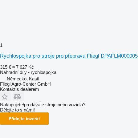
1
Rychlospojka pro stroje pro přepravu Fliegl DPAFLM000005
315 €
≈ 7 627 Kč
Náhradní díly - rychlospojka
Německo, Kastl
Fliegl Agro-Center GmbH
Kontakt s dealerem
Nakupujete/prodáváte stroje nebo vozidla?
Dělejte to s námi!
Přidejte inzerát