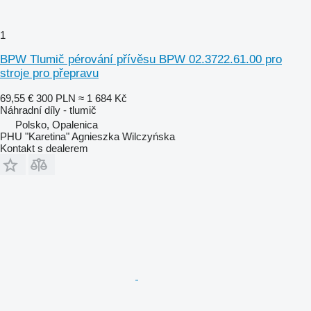
1
BPW Tlumič pérování přívěsu BPW 02.3722.61.00 pro
stroje pro přepravu
69,55 €
300 PLN
≈ 1 684 Kč
Náhradní díly - tlumič
Polsko, Opalenica
PHU "Karetina" Agnieszka Wilczyńska
Kontakt s dealerem