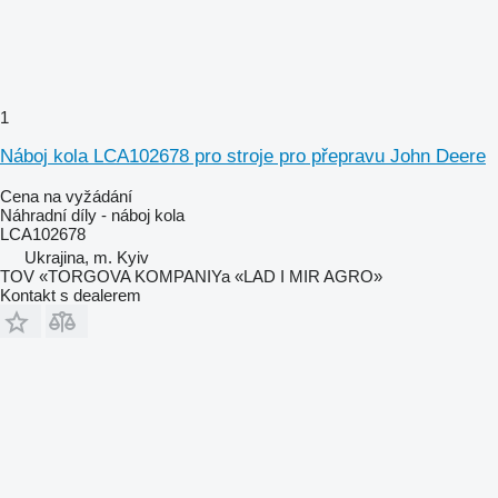
1
Náboj kola LCA102678 pro stroje pro přepravu John Deere
Cena na vyžádání
Náhradní díly - náboj kola
LCA102678
Ukrajina, m. Kyiv
TOV «TORGOVA KOMPANIYa «LAD I MIR AGRO»
Kontakt s dealerem