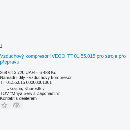
1
Vzduchový kompresor IVECO TT 01.55.015 pro stroje pro
přepravu
268 €
13 720 UAH
≈ 6 488 Kč
Náhradní díly - vzduchový kompresor
ТТ 01.55.015 00000001961
Ukrajina, Khorostkiv
TOV "Mriya Servis Zapchastini"
Kontakt s dealerem