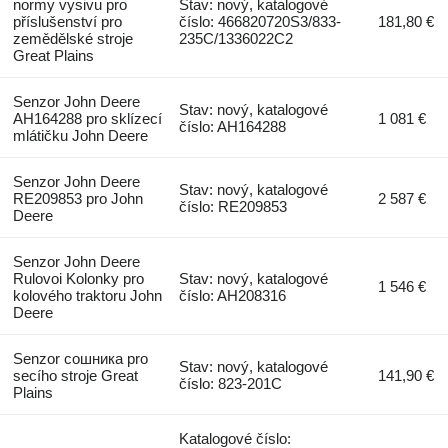
normy vysivu pro
Stav: nový, katalogové
příslušenství pro
číslo: 466820720S3/833-
181,80 €
zemědělské stroje
235C/1336022C2
Great Plains
Senzor John Deere
Stav: nový, katalogové
AH164288 pro sklízecí
1 081 €
číslo: AH164288
mlátičku John Deere
Senzor John Deere
Stav: nový, katalogové
RE209853 pro John
2 587 €
číslo: RE209853
Deere
Senzor John Deere
Rulovoi Kolonky pro
Stav: nový, katalogové
1 546 €
kolového traktoru John
číslo: AH208316
Deere
Senzor сошника pro
Stav: nový, katalogové
secího stroje Great
141,90 €
číslo: 823-201C
Plains
Katalogové číslo: