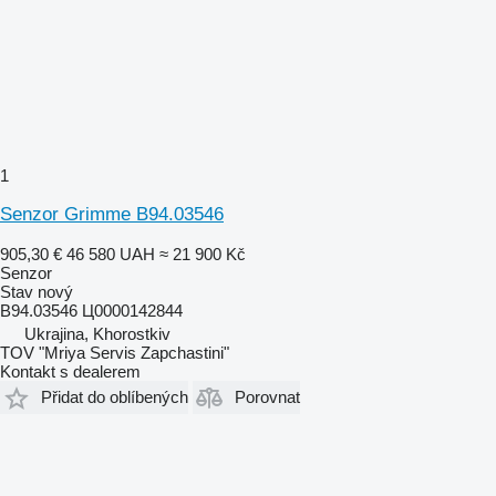
1
Senzor Grimme B94.03546
905,30 €
46 580 UAH
≈ 21 900 Kč
Senzor
Stav
nový
B94.03546 Ц0000142844
Ukrajina, Khorostkiv
TOV "Mriya Servis Zapchastini"
Kontakt s dealerem
Přidat do oblíbených
Porovnat