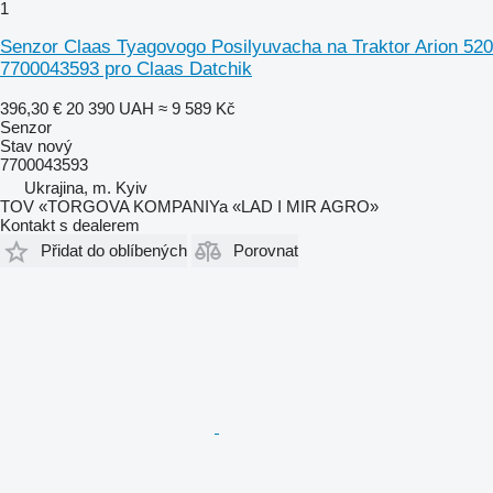
1
Senzor Claas Tyagovogo Posilyuvacha na Traktor Arion 520
7700043593 pro Claas Datchik
396,30 €
20 390 UAH
≈ 9 589 Kč
Senzor
Stav
nový
7700043593
Ukrajina, m. Kyiv
TOV «TORGOVA KOMPANIYa «LAD I MIR AGRO»
Kontakt s dealerem
Přidat do oblíbených
Porovnat