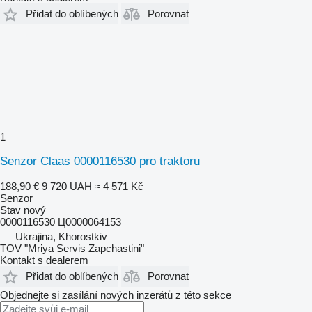
Přidat do oblíbených
Porovnat
1
Senzor Claas 0000116530 pro traktoru
188,90 €
9 720 UAH
≈ 4 571 Kč
Senzor
Stav
nový
0000116530 Ц0000064153
Ukrajina, Khorostkiv
TOV "Mriya Servis Zapchastini"
Kontakt s dealerem
Přidat do oblíbených
Porovnat
Objednejte si zasílání nových inzerátů z této sekce