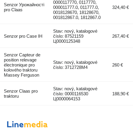
0000117770, 0117770,
Senzor Урожайності
000011777.0, 011777.0,
324,40 €
pro Claas
0018128670, 18128670,
001812867.0, 1812867.0
Stav: nový, katalogové
Senzor pro Case IH
číslo: 87521159
267,40 €
Ц0000125348
Senzor Capteur de
position relevage
Stav: nový, katalogové
électronique pro
260 €
číslo: 3712728M4
kolového traktoru
Massey Ferguson
Stav: nový, katalogové
Senzor Claas pro
číslo: 0000116530
188,90 €
traktoru
Ц0000064153