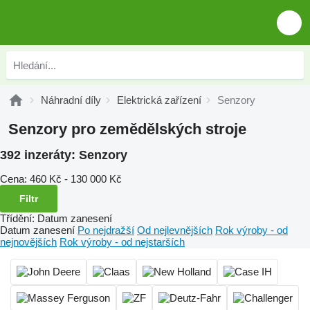
Náhradní díly
Elektrická zařízení
Senzory
Senzory pro zemědělských stroje
392 inzeráty:
Senzory
Cena:
460 Kč - 130 000 Kč
Filtr
Třídění
:
Datum zanesení
Datum zanesení
Po nejdražší
Od nejlevnějších
Rok výroby - od
nejnovějších
Rok výroby - od nejstarších