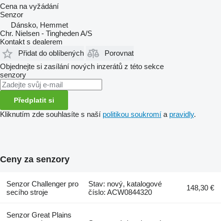
Cena na vyžádání
Senzor
Dánsko, Hemmet
Chr. Nielsen - Tingheden A/S
Kontakt s dealerem
Přidat do oblíbených
Porovnat
Objednejte si zasílání nových inzerátů z této sekce
senzory
Předplatit si
Kliknutím zde souhlasíte s naší
politikou soukromí
a
pravidly
.
Ceny za senzory
Senzor Challenger pro
Stav: nový, katalogové
148,30 €
secího stroje
číslo: ACW0844320
Senzor Great Plains