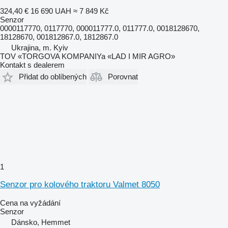
324,40 €
16 690 UAH
≈ 7 849 Kč
Senzor
0000117770, 0117770, 000011777.0, 011777.0, 0018128670,
18128670, 001812867.0, 1812867.0
Ukrajina, m. Kyiv
TOV «TORGOVA KOMPANIYa «LAD I MIR AGRO»
Kontakt s dealerem
Přidat do oblíbených
Porovnat
1
Senzor pro kolového traktoru Valmet 8050
Cena na vyžádání
Senzor
Dánsko, Hemmet