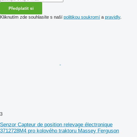
Předplatit si
Kliknutím zde souhlasíte s naší
politikou soukromí
a
pravidly
.
3
Senzor Capteur de position relevage électronique
3712728M4 pro kolového traktoru Massey Ferguson