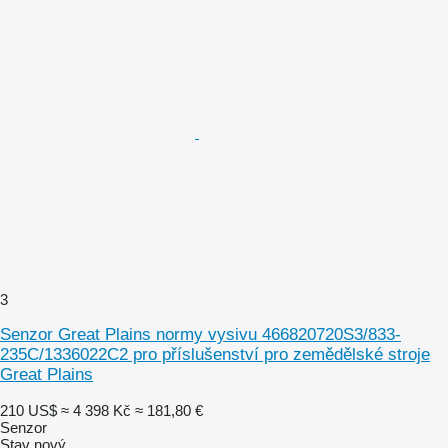
3
Senzor Great Plains normy vysivu 466820720S3/833-
235C/1336022C2 pro příslušenství pro zemědělské stroje
Great Plains
210 US$
≈ 4 398 Kč
≈ 181,80 €
Senzor
Stav
nový