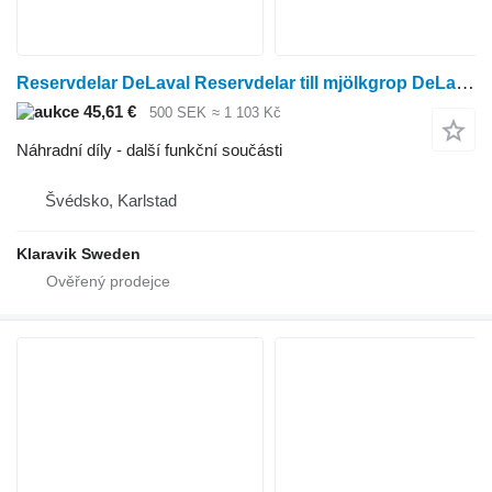
Reservdelar DeLaval Reservdelar till mjölkgrop DeLaval tandem grop pro dojícího zařízení DeLaval
45,61 €
500 SEK
≈ 1 103 Kč
Náhradní díly - další funkční součásti
Švédsko, Karlstad
Klaravik Sweden