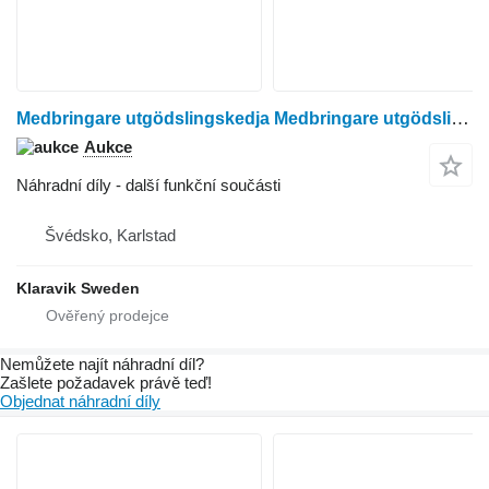
Medbringare utgödslingskedja Medbringare utgödslingskedja 24st pro zařízení pro chov hospodářských zvířat
Aukce
Náhradní díly - další funkční součásti
Švédsko, Karlstad
Klaravik Sweden
Nemůžete najít náhradní díl?
Zašlete požadavek právě teď!
Objednat náhradní díly