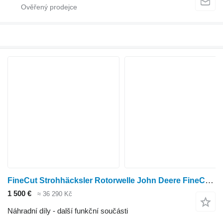
FineCut Strohhäcksler Rotorwelle John Deere FineCut Strohhäcksler Rotorwelle pro zařízení na pící
1 500 €
≈ 36 290 Kč
Náhradní díly - další funkční součásti