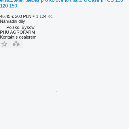
ersatzteile, pieces pro kolového traktoru Case IH CS 130
120 150
46,45 €
200 PLN
≈ 1 124 Kč
Náhradní díly
Polsko, Byków
PHU AGROFARM
Kontakt s dealerem