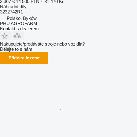
3 367 €
14 500 PLN
≈ 81 470 Kč
Náhradní díly
3232742R1
Polsko, Byków
PHU AGROFARM
Kontakt s dealerem
Nakupujete/prodáváte stroje nebo vozidla?
Dělejte to s námi!
Přidejte inzerát