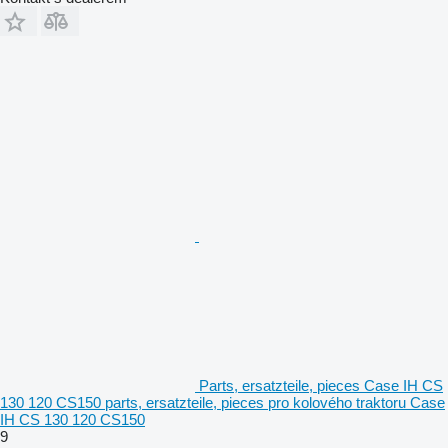
Parts, ersatzteile, pieces Case IH CS
130 120 CS150 parts, ersatzteile, pieces pro kolového traktoru Case
IH CS 130 120 CS150
9