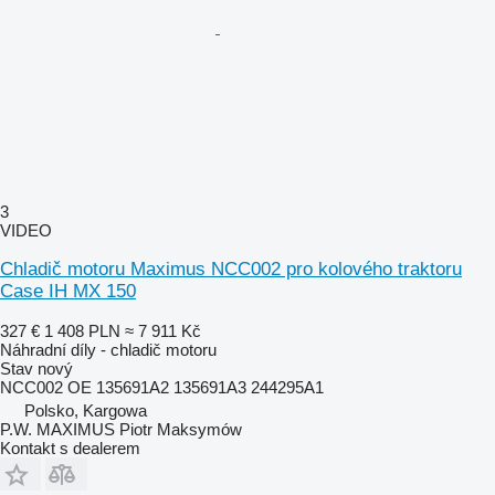
3
VIDEO
Chladič motoru Maximus NCC002 pro kolového traktoru
Case IH MX 150
327 €
1 408 PLN
≈ 7 911 Kč
Náhradní díly - chladič motoru
Stav
nový
NCC002 OE 135691A2 135691A3 244295A1
Polsko, Kargowa
P.W. MAXIMUS Piotr Maksymów
Kontakt s dealerem