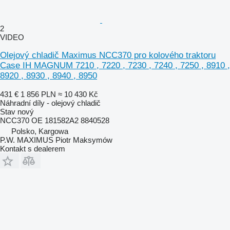
2
VIDEO
Olejový chladič Maximus NCC370 pro kolového traktoru
Case IH MAGNUM 7210 , 7220 , 7230 , 7240 , 7250 , 8910 ,
8920 , 8930 , 8940 , 8950
431 €
1 856 PLN
≈ 10 430 Kč
Náhradní díly - olejový chladič
Stav
nový
NCC370 OE 181582A2 8840528
Polsko, Kargowa
P.W. MAXIMUS Piotr Maksymów
Kontakt s dealerem