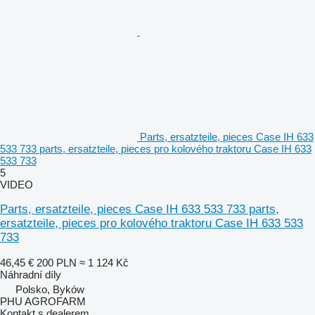
Parts, ersatzteile, pieces Case IH 633
533 733 parts, ersatzteile, pieces pro kolového traktoru Case IH 633
533 733
5
VIDEO
Parts, ersatzteile, pieces Case IH 633 533 733 parts,
ersatzteile, pieces pro kolového traktoru Case IH 633 533
733
46,45 €
200 PLN
≈ 1 124 Kč
Náhradní díly
Polsko, Byków
PHU AGROFARM
Kontakt s dealerem