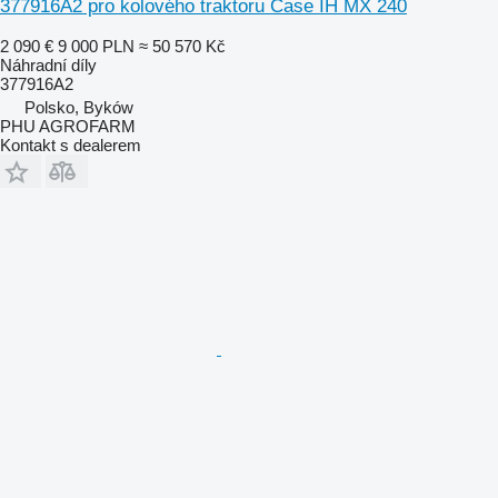
377916A2 pro kolového traktoru Case IH MX 240
2 090 €
9 000 PLN
≈ 50 570 Kč
Náhradní díly
377916A2
Polsko, Byków
PHU AGROFARM
Kontakt s dealerem