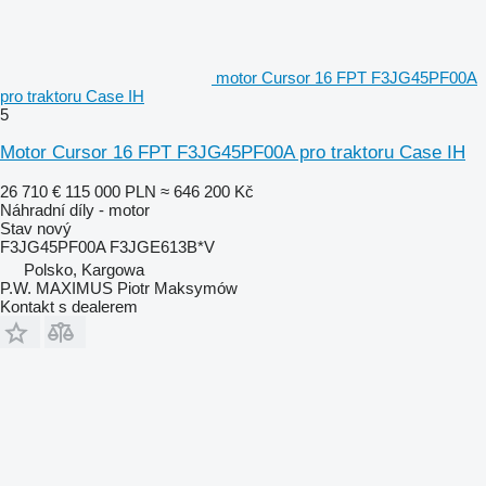
motor Cursor 16 FPT F3JG45PF00A
pro traktoru Case IH
5
Motor Cursor 16 FPT F3JG45PF00A pro traktoru Case IH
26 710 €
115 000 PLN
≈ 646 200 Kč
Náhradní díly - motor
Stav
nový
F3JG45PF00A F3JGE613B*V
Polsko, Kargowa
P.W. MAXIMUS Piotr Maksymów
Kontakt s dealerem