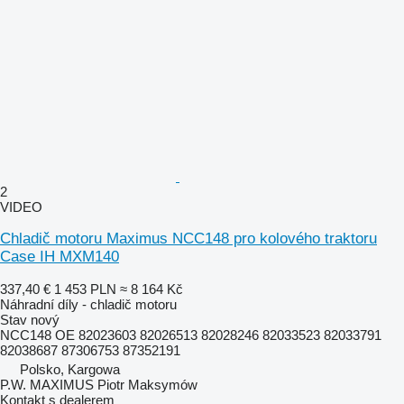
2
VIDEO
Chladič motoru Maximus NCC148 pro kolového traktoru
Case IH MXM140
337,40 €
1 453 PLN
≈ 8 164 Kč
Náhradní díly - chladič motoru
Stav
nový
NCC148 OE 82023603 82026513 82028246 82033523 82033791
82038687 87306753 87352191
Polsko, Kargowa
P.W. MAXIMUS Piotr Maksymów
Kontakt s dealerem