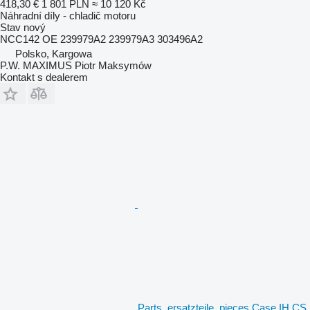
418,30 €
1 801 PLN
≈ 10 120 Kč
Náhradní díly - chladič motoru
Stav
nový
NCC142 OE 239979A2 239979A3 303496A2
Polsko, Kargowa
P.W. MAXIMUS Piotr Maksymów
Kontakt s dealerem
Parts, ersatzteile, pieces Case IH CS