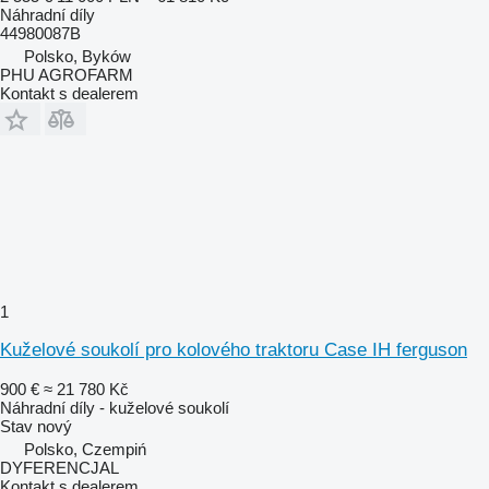
Náhradní díly
44980087B
Polsko, Byków
PHU AGROFARM
Kontakt s dealerem
1
Kuželové soukolí pro kolového traktoru Case IH ferguson
900 €
≈ 21 780 Kč
Náhradní díly - kuželové soukolí
Stav
nový
Polsko, Czempiń
DYFERENCJAL
Kontakt s dealerem