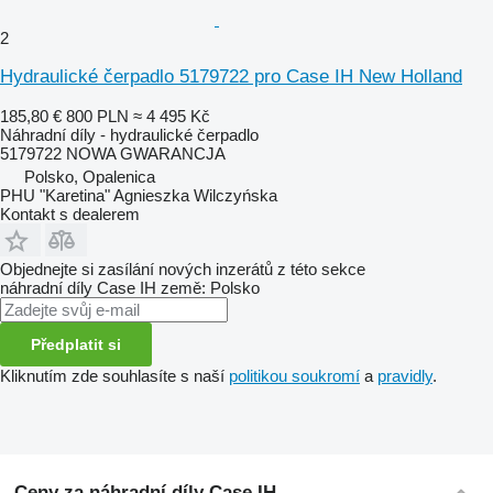
2
Hydraulické čerpadlo 5179722 pro Case IH New Holland
185,80 €
800 PLN
≈ 4 495 Kč
Náhradní díly - hydraulické čerpadlo
5179722 NOWA GWARANCJA
Polsko, Opalenica
PHU "Karetina" Agnieszka Wilczyńska
Kontakt s dealerem
Objednejte si zasílání nových inzerátů z této sekce
náhradní díly
Case IH
země: Polsko
Předplatit si
Kliknutím zde souhlasíte s naší
politikou soukromí
a
pravidly
.
Ceny za náhradní díly Case IH