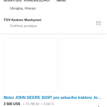
6090H7003 *RG6090L029457*
diesel
Ukrajina, Hnivan
TOV Kedron Mashyneri
Motor JOHN DEERE 3029T pro sekacího traktoru John Deere 240
3 500 US$
≈ 73 780 Kč
≈ 3 047 €