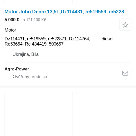
Motor John Deere 13,5L,Dz114431, re519559, re522871,re518803,re535996, Dz114764, pro kolového traktoru
5 000 €
≈ 121 100 Kč
Motor
Dz114431, re519559, re522871, Dz114764,
diesel
Re53654, Re 484419, 500657.
Ukrajina, Bila
Agro-Power