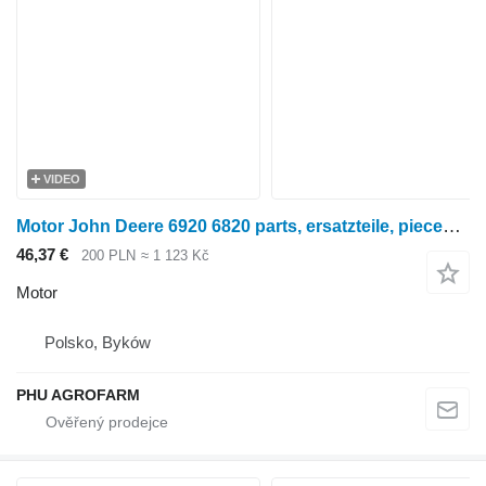
VIDEO
Motor John Deere 6920 6820 parts, ersatzteile, pieces pro kolového traktoru John Deere 6920 6820
46,37 €
200 PLN
≈ 1 123 Kč
Motor
Polsko, Byków
PHU AGROFARM