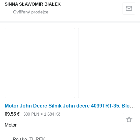
SINNA SŁAWOMIR BIAŁEK
Motor John Deere Silnik John deere 4039TRT-35. Blok renault pro kolového traktoru
69,55 €
300 PLN
≈ 1 684 Kč
Motor
Polsko, TUREK