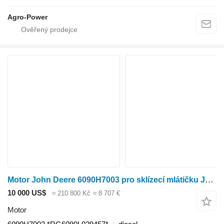
Agro-Power
Motor John Deere 6090H7003 pro sklízecí mlátičku John Deere T660
10 000 US$
≈ 210 800 Kč
≈ 8 707 €
Motor