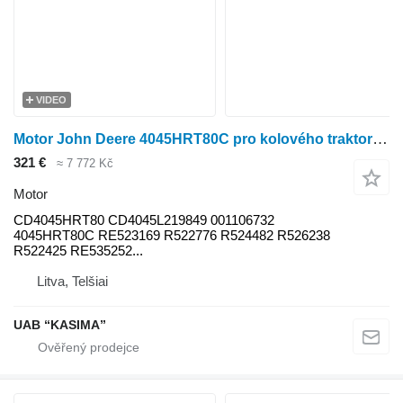
VIDEO
Motor John Deere 4045HRT80C pro kolového traktoru Claas Arion 530
321 €
≈ 7 772 Kč
Motor
CD4045HRT80 CD4045L219849 001106732
4045HRT80C RE523169 R522776 R524482 R526238
R522425 RE535252...
Litva, Telšiai
UAB “KASIMA”