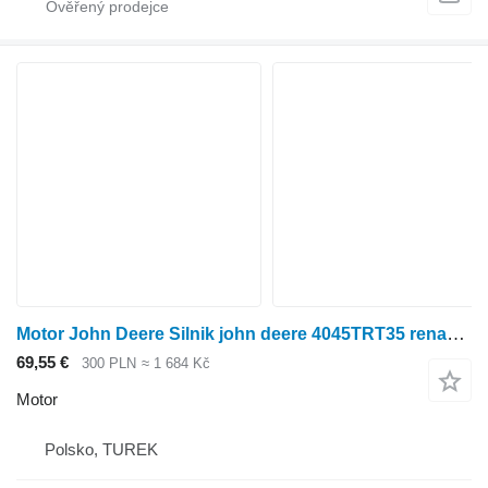
Motor John Deere Silnik john deere 4045TRT35 renault blok głowica pro kolového traktoru Renault
69,55 €
300 PLN
≈ 1 684 Kč
Motor
Polsko, TUREK