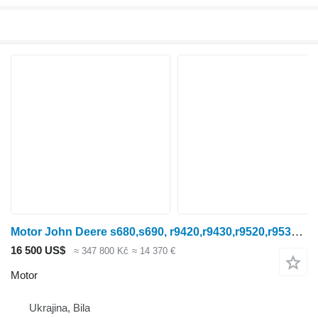
Motor John Deere s680,s690, r9420,r9430,r9520,r9530,r9620,r9630 pro sklízecí mlátičku
16 500 US$
≈ 347 800 Kč
≈ 14 370 €
Motor
Ukrajina, Bila