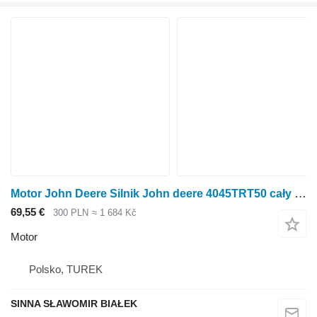
Motor John Deere Silnik John deere 4045TRT50 cały lub blok renault pro kolového traktoru John Deere
69,55 €
300 PLN
≈ 1 684 Kč
Motor
Polsko, TUREK
SINNA SŁAWOMIR BIAŁEK