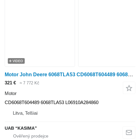
VIDEO
Motor John Deere 6068TLA53 CD6068T604489 6068TLA53 L06910A284860 pro kolového traktoru John Deere 6910S
321 €
≈ 7 772 Kč
Motor
CD6068T604489 6068TLA53 L06910A284860
Litva, Telšiai
UAB “KASIMA”