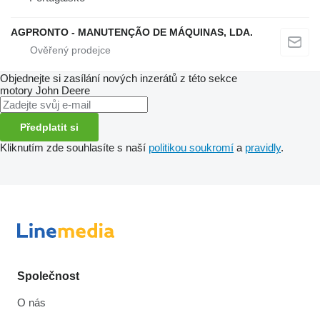
AGPRONTO - MANUTENÇÃO DE MÁQUINAS, LDA.
Objednejte si zasílání nových inzerátů z této sekce
motory
John Deere
Předplatit si
Kliknutím zde souhlasíte s naší
politikou soukromí
a
pravidly
.
Společnost
O nás