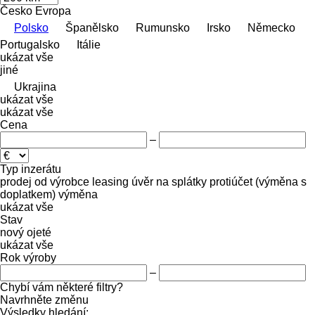
Česko
Evropa
Polsko
Španělsko
Rumunsko
Irsko
Německo
Portugalsko
Itálie
ukázat vše
jiné
Ukrajina
ukázat vše
ukázat vše
Cena
–
Typ inzerátu
prodej
od výrobce
leasing
úvěr
na splátky
protiúčet (výměna s
doplatkem)
výměna
ukázat vše
Stav
nový
ojeté
ukázat vše
Rok výroby
–
Chybí vám některé filtry?
Navrhněte změnu
Výsledky hledání: