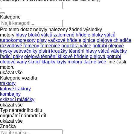
Kategorie
Pro tento dotaz nebyly nalezeny žádné výsledky
motory
hlavy bloků válců
zalomené hřídele
bloky válců
turbokompresory
písty
vačkové hřídele
ojnice
olejové chladiče
rozvodové řemeny
řemenice
pouzdra válce
potrubí
olejové
trysky
setrvačníky
pístní kroužky
těsnění hlavy válců
válečky
řadicí páky
olejová těsnění klikové hřídele
olejová potrubí
olejové vany
škrticí klapky
kryty motoru
tlačné tyče
jiné části
motoru
ukázat vše
Kategorie vozidla
traktory
kolové traktory
kombajny
sklízecí mlátičky
ukázat vše
Typ náhradního dílu
originální náhradní díl
ukázat vše
Značka