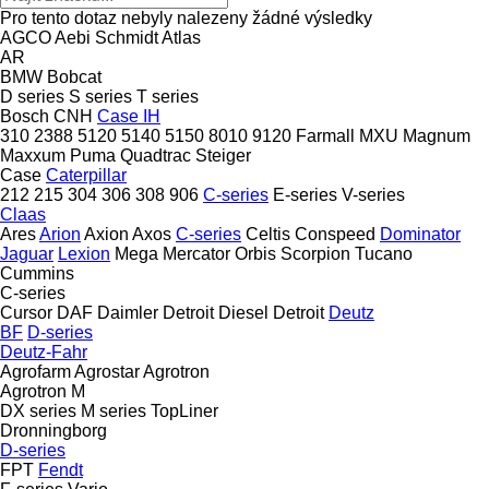
Pro tento dotaz nebyly nalezeny žádné výsledky
AGCO
Aebi Schmidt
Atlas
AR
BMW
Bobcat
D series
S series
T series
Bosch
CNH
Case IH
310
2388
5120
5140
5150
8010
9120
Farmall
MXU
Magnum
Maxxum
Puma
Quadtrac
Steiger
Case
Caterpillar
212
215
304
306
308
906
C-series
E-series
V-series
Claas
Ares
Arion
Axion
Axos
C-series
Celtis
Conspeed
Dominator
Jaguar
Lexion
Mega
Mercator
Orbis
Scorpion
Tucano
Cummins
C-series
Cursor
DAF
Daimler
Detroit Diesel
Detroit
Deutz
BF
D-series
Deutz-Fahr
Agrofarm
Agrostar
Agrotron
Agrotron M
DX series
M series
TopLiner
Dronningborg
D-series
FPT
Fendt