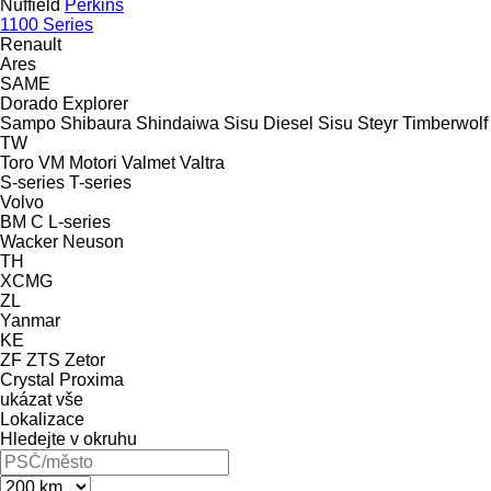
Nuffield
Perkins
1100 Series
Renault
Ares
SAME
Dorado
Explorer
Sampo
Shibaura
Shindaiwa
Sisu Diesel
Sisu
Steyr
Timberwolf
TW
Toro
VM Motori
Valmet
Valtra
S-series
T-series
Volvo
BM
C
L-series
Wacker Neuson
TH
XCMG
ZL
Yanmar
KE
ZF
ZTS
Zetor
Crystal
Proxima
ukázat vše
Lokalizace
Hledejte v okruhu