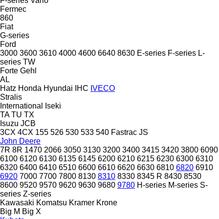
F-series
Vario
Fermec
860
Fiat
G-series
Ford
3000
3600
3610
4000
4600
6640
8630
E-series
F-series
L-
series
TW
Forte
Gehl
AL
Hatz
Honda
Hyundai
IHC
IVECO
Stralis
International
Iseki
TA
TU
TX
Isuzu
JCB
3CX
4CX
155
526
530
533
540
Fastrac
JS
John Deere
7R
8R
1470
2066
3050
3130
3200
3400
3415
3420
3800
6090
6100
6120
6130
6135
6145
6200
6210
6215
6230
6300
6310
6320
6400
6410
6510
6600
6610
6620
6630
6810
6820
6910
6920
7000
7700
7800
8130
8310
8330
8345 R
8430
8530
8600
9520
9570
9620
9630
9680
9780
H-series
M-series
S-
series
Z-series
Kawasaki
Komatsu
Kramer
Krone
Big M
Big X