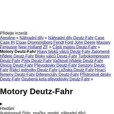
Přidejte inzerát
Agroline
»
Náhradní díly
»
Náhradní díly Deutz-Fahr
Case
Case IH
Claas
Dronningborg
Fendt
Ford
John Deere
Massey
Ferguson
New Holland
ZF
»
Části motoru Deutz-Fahr
»
Motory Deutz-Fahr
Hlavy bloků válců Deutz-Fahr
Zalomené
hřídele Deutz-Fahr
Bloky válců Deutz-Fahr
Turbokompresory
Deutz-Fahr
Písty Deutz-Fahr
Vačkové hřídele Deutz-Fahr
Ojnice Deutz-Fahr
Převodovky Deutz-Fahr
Senzory Deutz-
Fahr
Řídicí jednotky Deutz-Fahr
Ložiska Deutz-Fahr
Hnací
řemeny Deutz-Fahr
Diferenciály Deutz-Fahr
Přístrojové desky
Deutz-Fahr
Ozubená kola převodovky Deutz-Fahr
»
Motory Deutz-Fahr
Hledání
(katalogové číslo, značka, model, náhradní díly)