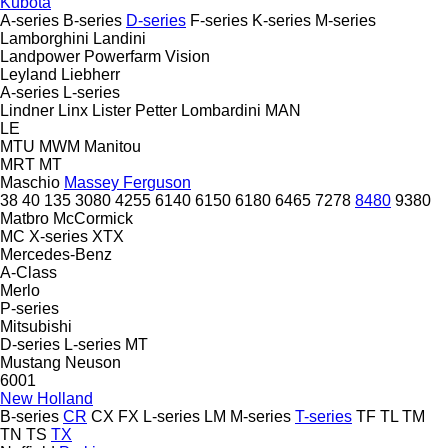
Kubota
A-series
B-series
D-series
F-series
K-series
M-series
Lamborghini
Landini
Landpower
Powerfarm
Vision
Leyland
Liebherr
A-series
L-series
Lindner
Linx
Lister Petter
Lombardini
MAN
LE
MTU
MWM
Manitou
MRT
MT
Maschio
Massey Ferguson
38
40
135
3080
4255
6140
6150
6180
6465
7278
8480
9380
Matbro
McCormick
MC
X-series
XTX
Mercedes-Benz
A-Class
Merlo
P-series
Mitsubishi
D-series
L-series
MT
Mustang
Neuson
6001
New Holland
B-series
CR
CX
FX
L-series
LM
M-series
T-series
TF
TL
TM
TN
TS
TX