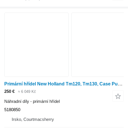
Primární hřídel New Holland Tm120, Tm130, Case Puma 130 Transmission Shaft 5180850 pro kolového traktoru New Holland Tm120, Tm130
250 €
≈ 6 049 Kč
Náhradní díly - primární hřídel
5180850
Irsko, Courtmacsherry