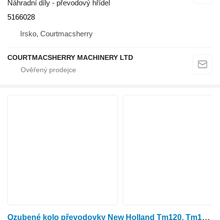
Náhradní díly - převodový hřídel
5166028
Irsko, Courtmacsherry
COURTMACSHERRY MACHINERY LTD
Ozubené kolo převodovky New Holland Tm120, Tm130, Case Puma 130 Transmission Hub Double Gear 5167826 pro kolového traktoru New Holland Tm120, Tm130, Case Puma 130