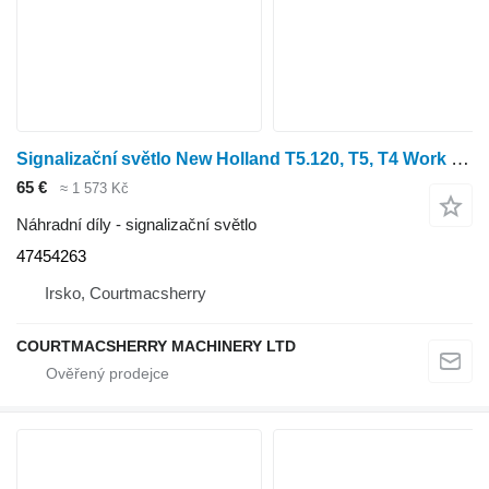
Signalizační světlo New Holland T5.120, T5, T4 Work Light Bracket Lhs 47454263
65 €
≈ 1 573 Kč
Náhradní díly - signalizační světlo
47454263
Irsko, Courtmacsherry
COURTMACSHERRY MACHINERY LTD