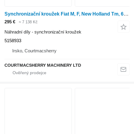
Synchronizační kroužek Fiat M, F, New Holland Tm, 60 Series F130, F100, 8160, F120 Synchroni 5158933 pro kolového traktoru New Holland TM115, TM120, TM125, TM130, TM140
295 €
≈ 7 138 Kč
Náhradní díly - synchronizační kroužek
5158933
Irsko, Courtmacsherry
COURTMACSHERRY MACHINERY LTD