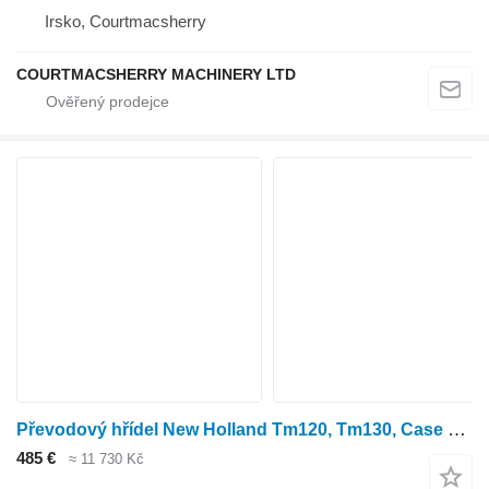
Irsko, Courtmacsherry
COURTMACSHERRY MACHINERY LTD
Převodový hřídel New Holland Tm120, Tm130, Case Puma 130 Transmission Shaft T16x46 5166028 pro kolového traktoru
485 €
≈ 11 730 Kč