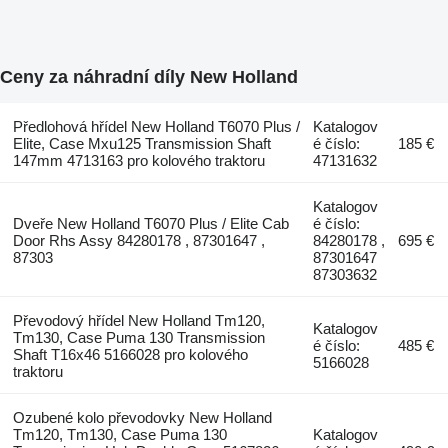
Ceny za náhradní díly New Holland
Předlohová hřídel New Holland T6070 Plus /
Katalogov
Elite, Case Mxu125 Transmission Shaft
é číslo:
185 €
147mm 4713163 pro kolového traktoru
47131632
Katalogov
Dveře New Holland T6070 Plus / Elite Cab
é číslo:
Door Rhs Assy 84280178 , 87301647 ,
84280178 ,
695 €
87303
87301647
87303632
Převodový hřídel New Holland Tm120,
Katalogov
Tm130, Case Puma 130 Transmission
é číslo:
485 €
Shaft T16x46 5166028 pro kolového
5166028
traktoru
Ozubené kolo převodovky New Holland
Tm120, Tm130, Case Puma 130
Katalogov