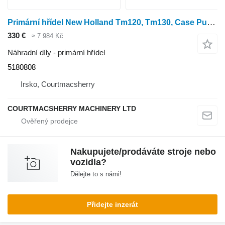
Primární hřídel New Holland Tm120, Tm130, Case Pumma 130 Transmission Shaft T24 5180808 pro kolového traktoru
330 €
≈ 7 984 Kč
Náhradní díly - primární hřídel
5180808
Irsko, Courtmacsherry
COURTMACSHERRY MACHINERY LTD
Nakupujete/prodáváte stroje nebo
vozidla?
Dělejte to s námi!
Přidejte inzerát