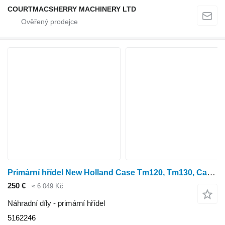
COURTMACSHERRY MACHINERY LTD
Primární hřídel New Holland Case Tm120, Tm130, Case Puma 130 Transmission Shaft S24/26 51622 5162246 pro kolového traktoru New Holland Case Tm120, Tm130, Case Puma 130
250 €
≈ 6 049 Kč
Náhradní díly - primární hřídel
5162246