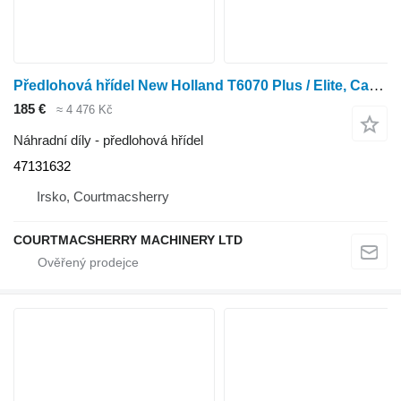
Předlohová hřídel New Holland T6070 Plus / Elite, Case Mxu125 Transmission Shaft 147mm 4713163 47131632 pro kolového traktoru
185 €
≈ 4 476 Kč
Náhradní díly - předlohová hřídel
47131632
Irsko, Courtmacsherry
COURTMACSHERRY MACHINERY LTD