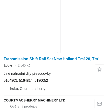
Transmission Shift Rail Set New Holland Tm120, Tm130 Transmission Shift Rail Set 5164809, 5164814, 51800 pro kolového traktoru New Holland Tm120, Tm130
105 €
≈ 2 540 Kč
Jiné náhradní díly převodovky
5164809, 5164814, 5180052
Irsko, Courtmacsherry
COURTMACSHERRY MACHINERY LTD