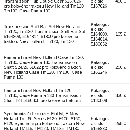
Transmission Hub Double Gear 5167826
é číslo:
490 €
pro kolového traktoru New Holland Tm120,
5167826
Tm130, Case Puma 130
Katalogov
Transmission Shift Rail Set New Holland
é číslo:
Tm120, Tm130 Transmission Shift Rail Set
5164809,
105 €
5164809, 5164814, 51800 pro kolového
5164814,
traktoru New Holland Tm120, Tm130
5180052
Primární hřídel New Holland Case Tm120,
Tm130, Case Puma 130 Transmission
Katalogov
Shaft S24/26 51622 pro kolového traktoru
é číslo:
250 €
New Holland Case Tm120, Tm130, Case
5162246
Puma 130
Primární hřídel New Holland Tm120,
Katalogov
Tm130, Case Pumma 130 Transmission
é číslo:
330 €
Shaft T24 5180808 pro kolového traktoru
5180808
Synchronizační kroužek Fiat M, F, New
Holland Tm, 60 Series F130, F100, 8160,
Katalogov
F120 Synchroni pro kolového traktoru New
é číslo:
295 €
Holland TM115, TM120, TM125, TM130,
5158933