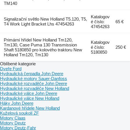
TM140
Katalogov
Signalizační světlo New Holland T5.120, T5,
é číslo:
65 €
T4 Work Light Bracket Lhs 47454263
47454263
Primární hřídel New Holland Tm120,
Katalogov
Tm130, Case Puma 130 Transmission
é číslo:
250 €
Shaft 5180850 pro kolového traktoru New
5180850
Holland Tm120, Tm130
Oblíbené kategorie
Dveře Ford
Hydraulická čerpadla John Deere
Hydraulické motory Sauer-Danfoss
Hydraulické rozvaděče John Deere
Hydraulické rozvaděče New Holland
Hydraulické válce John Deere
Hydraulické válce New Holland
Háky John Deere
Kardanové hřídele New Holland
Kuželová soukolí ZF
Motory Claas
Motory Deutz
Motory Deutz-Fahr