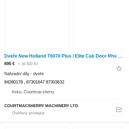
Dveře New Holland T6070 Plus / Elite Cab Door Rhs Assy 84280178 , 87301647 , 87303
695 €
≈ 16 820 Kč
Náhradní díly - dveře
84280178 , 87301647 87303632
Irsko, Courtmacsherry
COURTMACSHERRY MACHINERY LTD