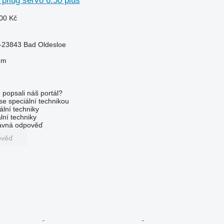
 pflug servo 6.50 plus
00 Kč
23843 Bad Oldesloe
em
 popsali náš portál?
 se speciální technikou
ální techniky
lní techniky
rávná odpověď
ověď