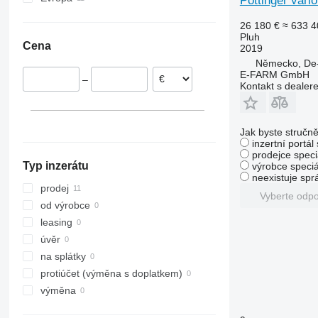
Pöttinger vario
Německo
26 180 €
≈ 633 4
Rakousko
Pluh
Cena
2019
Německo, De-
E-FARM GmbH
–
Kontakt s dealer
Jak byste stručně
inzertní portál
prodejce speci
Typ inzerátu
výrobce speciá
neexistuje sp
prodej
Vyberte odp
od výrobce
leasing
úvěr
na splátky
protiúčet (výměna s doplatkem)
výměna