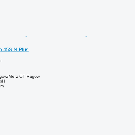
vo 45S N Plus
í
gow/Merz OT Ragow
mbH
em