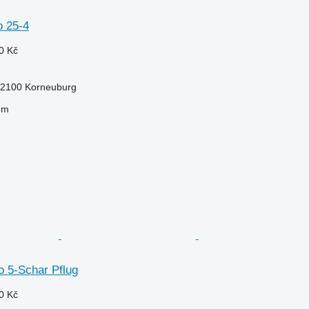
o 25-4
0 Kč
-2100 Korneuburg
em
o 5-Schar Pflug
0 Kč