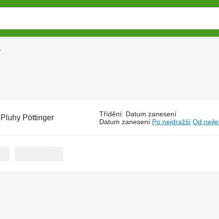
r
Třídění
:
Datum zanesení
:
Pluhy Pöttinger
Datum zanesení
Po nejdražší
Od nejle