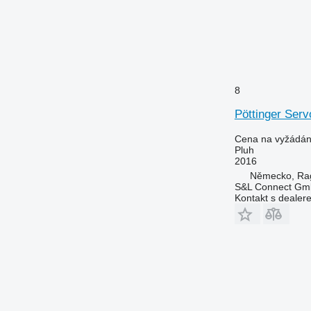
8
Pöttinger Ser
Cena na vyžádán
Pluh
2016
Německo, Ra
S&L Connect G
Kontakt s dealer