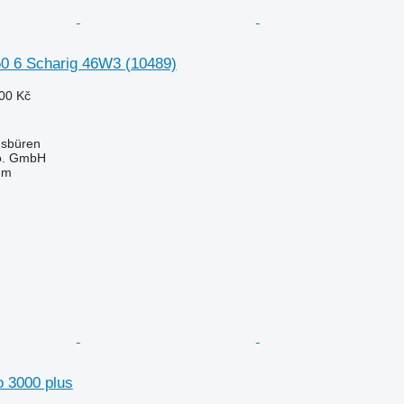
.50 6 Scharig 46W3
(10489)
00 Kč
sbüren
o. GmbH
em
o 3000 plus