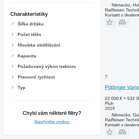
Německo, Hol
Raiffeisen Techn
Charakteristiky
Kontakt s dealer
Šířka držáku
Počet tělěs
Hloubka obdělávání
Kapacita
Požadovaný výkon traktoru
7
Pracovní rychlost
Pöttinger Vari
Typ
22 000 €
≈ 532 3
Pluh
2019
Chybí vám některé filtry?
Německo, Ga
Raiffeisen Tech
Navrhněte změnu
Kontakt s dealer