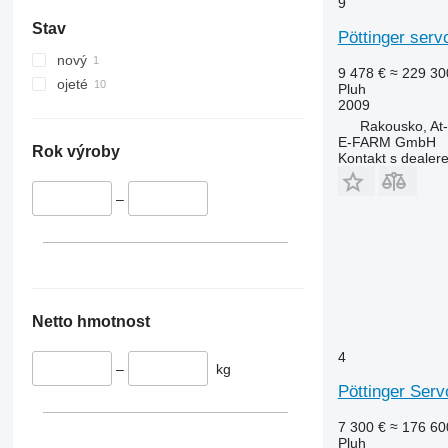
9
Stav
Pöttinger serv
nový
9 478 €
≈ 229 30
ojeté
Pluh
2009
Rakousko, At
E-FARM GmbH
Rok výroby
Kontakt s dealer
–
Netto hmotnost
4
–
kg
Pöttinger Serv
7 300 €
≈ 176 60
Pluh