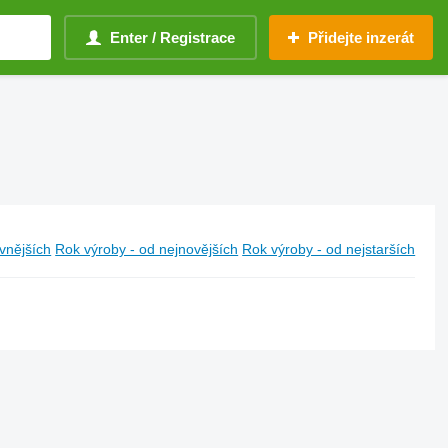
Enter / Registrace
Přidejte inzerát
vnějších
Rok výroby - od nejnovějších
Rok výroby - od nejstarších