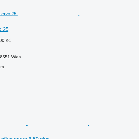
o 25
00 Kč
-8551 Wies
em