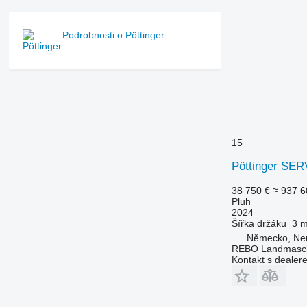
Podrobnosti o Pöttinger
15
Pöttinger SE
38 750 €
≈ 937 6
Pluh
2024
Šířka držáku
3 
Německo, Ne
REBO Landmasc
Kontakt s dealer