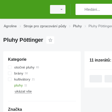
Agroline
Stroje pro zpracování půdy
Pluhy
Pluhy Pöttinge
Pluhy Pöttinger
Kategorie
11 inzerátů
otočné pluhy
brány
kultivátory
diskové brány
pluhy
rotační brány
ukázat vše
nesené brány
prstencové válce
zubové brány
Cambridge válce
Značka