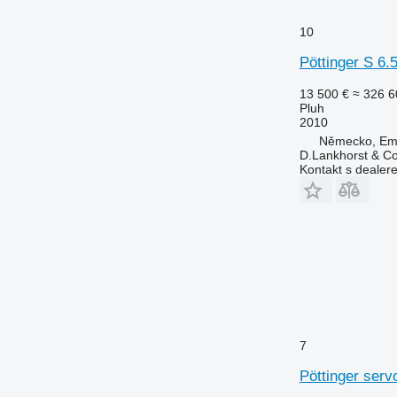
10
Pöttinger S 6
13 500 €
≈ 326 6
Pluh
2010
Německo, Em
D.Lankhorst & C
Kontakt s dealer
7
Pöttinger serv