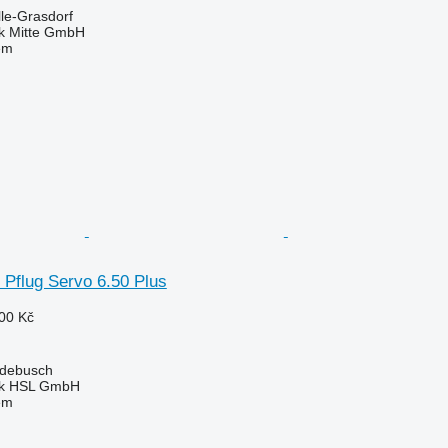
le-Grasdorf
ik Mitte GmbH
em
o Pflug Servo 6.50 Plus
00 Kč
debusch
nik HSL GmbH
em