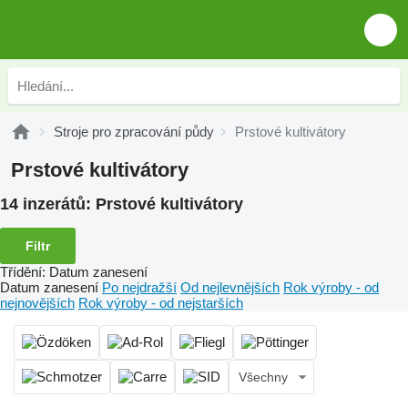
Stroje pro zpracování půdy
Prstové kultivátory
Prstové kultivátory
14 inzerátů:
Prstové kultivátory
Filtr
Třídění
:
Datum zanesení
Datum zanesení
Po nejdražší
Od nejlevnějších
Rok výroby - od
nejnovějších
Rok výroby - od nejstarších
Všechny