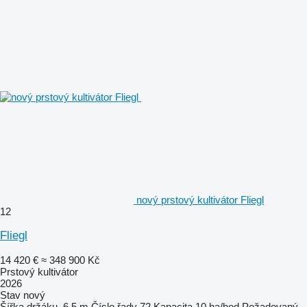
nový prstový kultivátor Fliegl
12
Fliegl
14 420 €
≈ 348 900 Kč
Prstový kultivátor
2026
Stav
nový
Šířka držáku
6,5 m
Číslo řady
72
Kapacita
10 ha/hod
Požadovaný