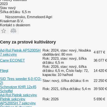
2023
Stav
nový
Šířka držáku
6,5 m
Nizozemsko, Emmeloord Agri
Kraakman B.V.
Kontakt s dealerem
Ceny za prstové kultivátory
Ad-Rol Pielnik APS200SH
Rok: 2024, stav: nový, hloubka
4 877 €
7 sekcyjny
obdělávání: 80 mm
Rok: 2023, stav: nový, šířka
Carre ECONET
36 077 €
držáku: 6,5 m
Rok: 2026, stav: nový, šířka
Fliegl
držáku: 6,5 m, Číslo řady: 72,
14 420 €
kapacita: 10 ha/hod
SID Tires weeder 6,0 (CO-
Stav: nový, šířka držáku: 6 m
22 250 €
2)
Schmotzer KHR 12x45
Rok: 2021, šířka držáku: 5,4 m
39 500 €
Schoffel
Ad-Rol Pielnik sekcyjny
Pielnik sekcyjny
Rok: 2026
5 690 €
APS200SH 7 sekcyjny