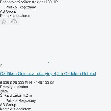
Požadovaný výkon traktoru
130 HP
Polsko, Rzędziany
AB Group
Kontakt s dealerem
2
Özdöken Opielacz rotacyjny 4,2m Ozdoken Rotokul
6 038 €
26 000 PLN
≈ 146 100 Kč
Prstový kultivátor
2026
Šířka držáku
4,2 m
Polsko, Rzędziany
AB Group
Kontakt s dealerem