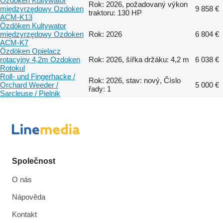
Özdöken Kultywator
Rok: 2026, požadovaný výkon
międzyrzędowy Ozdoken
9 858 €
traktoru: 130 HP
ACM-K13
Özdöken Kultywator
międzyrzędowy Ozdoken
Rok: 2026
6 804 €
ACM-K7
Özdöken Opielacz
rotacyjny 4,2m Ozdoken
Rok: 2026, šířka držáku: 4,2 m
6 038 €
Rotokul
Roll- und Fingerhacke /
Rok: 2026, stav: nový, Číslo
Orchard Weeder /
5 000 €
řady: 1
Sarcleuse / Pielnik
Společnost
O nás
Nápověda
Kontakt