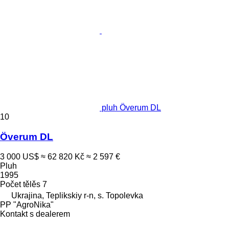
pluh Överum DL
10
Överum DL
3 000 US$
≈ 62 820 Kč
≈ 2 597 €
Pluh
1995
Počet tělěs
7
Ukrajina, Teplikskiy r-n, s. Topolevka
PP "AgroNika"
Kontakt s dealerem