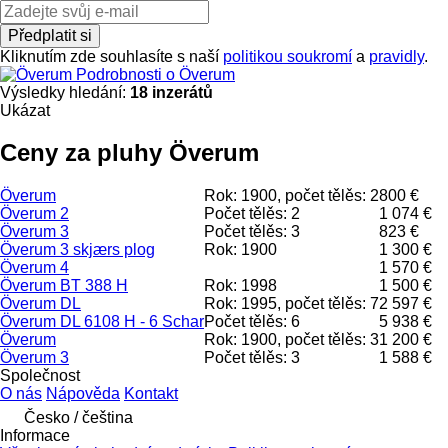
Předplatit si
Kliknutím zde souhlasíte s naší
politikou soukromí
a
pravidly
.
Podrobnosti o Överum
Výsledky hledání:
18 inzerátů
Ukázat
Ceny za pluhy Överum
Överum
Rok: 1900, počet tělěs: 2
800 €
Överum 2
Počet tělěs: 2
1 074 €
Överum 3
Počet tělěs: 3
823 €
Överum 3 skjærs plog
Rok: 1900
1 300 €
Överum 4
1 570 €
Överum BT 388 H
Rok: 1998
1 500 €
Överum DL
Rok: 1995, počet tělěs: 7
2 597 €
Överum DL 6108 H - 6 Schar
Počet tělěs: 6
5 938 €
Överum
Rok: 1900, počet tělěs: 3
1 200 €
Överum 3
Počet tělěs: 3
1 588 €
Společnost
O nás
Nápověda
Kontakt
Česko / čeština
Informace