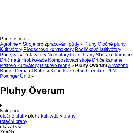
Přidejte inzerát
Agroline
»
Stroje pro zpracování půdy
»
Pluhy
Otočné pluhy
Kultivátory
Předseťové kompaktory
Radličkové kultivátory
Podrýváky
Rotavátory
Nivelátory
Luční brány
Sběrače kamene
Drtič natě
Hrobkovače
Kompostovací stroje
Drtiče kamene
Prstové kultivátory
Diskové brány
»
Pluhy Överum
Amazone
Bomet
Demarol
Kubota
Kuhn
Kverneland
Lemken
PLN
Pöttinger
Ünlü
»
Pluhy Överum
Kategorie
otočné pluhy
pluhy
kultivátory
brány
rotační brány
ukázat vše
Značka