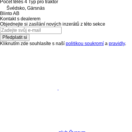
Počet tělěs
4
Typ
pro traktor
Švédsko, Gärsnäs
Blinto AB
Kontakt s dealerem
Objednejte si zasílání nových inzerátů z této sekce
Předplatit si
Kliknutím zde souhlasíte s naší
politikou soukromí
a
pravidly
.