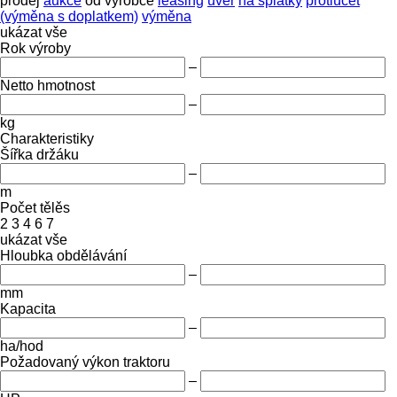
prodej
aukce
od výrobce
leasing
úvěr
na splátky
protiúčet
(výměna s doplatkem)
výměna
ukázat vše
Rok výroby
–
Netto hmotnost
–
kg
Charakteristiky
Šířka držáku
–
m
Počet tělěs
2
3
4
6
7
ukázat vše
Hloubka obdělávání
–
mm
Kapacita
–
ha/hod
Požadovaný výkon traktoru
–