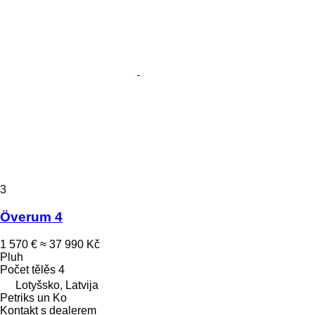
3
Överum 4
1 570 €
≈ 37 990 Kč
Pluh
Počet tělěs
4
Lotyšsko, Latvija
Petriks un Ko
Kontakt s dealerem