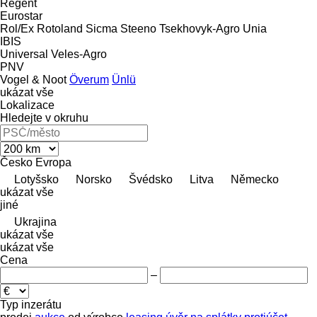
Regent
Eurostar
Rol/Ex
Rotoland
Sicma
Steeno
Tsekhovyk-Agro
Unia
IBIS
Universal
Veles-Agro
PNV
Vogel & Noot
Överum
Ünlü
ukázat vše
Lokalizace
Hledejte v okruhu
Česko
Evropa
Lotyšsko
Norsko
Švédsko
Litva
Německo
ukázat vše
jiné
Ukrajina
ukázat vše
ukázat vše
Cena
–
Typ inzerátu