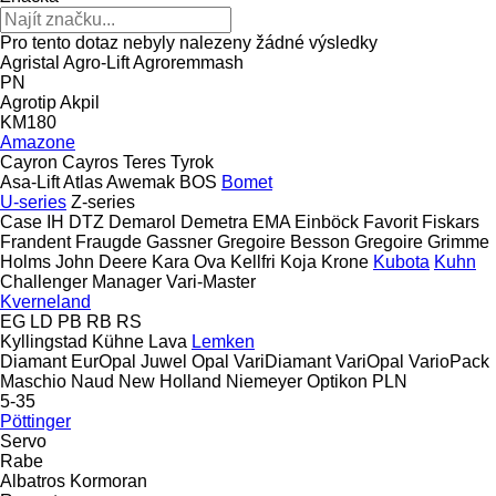
Pro tento dotaz nebyly nalezeny žádné výsledky
Agristal
Agro-Lift
Agroremmash
PN
Agrotip
Akpil
KM180
Amazone
Cayron
Cayros
Teres
Tyrok
Asa-Lift
Atlas
Awemak
BOS
Bomet
U-series
Z-series
Case IH
DTZ
Demarol
Demetra
EMA
Einböck
Favorit
Fiskars
Frandent
Fraugde
Gassner
Gregoire Besson
Gregoire
Grimme
Holms
John Deere
Kara Ova
Kellfri
Koja
Krone
Kubota
Kuhn
Challenger
Manager
Vari-Master
Kverneland
EG
LD
PB
RB
RS
Kyllingstad
Kühne
Lava
Lemken
Diamant
EurOpal
Juwel
Opal
VariDiamant
VariOpal
VarioPack
Maschio
Naud
New Holland
Niemeyer
Optikon
PLN
5-35
Pöttinger
Servo
Rabe
Albatros
Kormoran