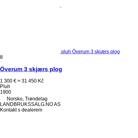
pluh Överum 3 skjærs plog
8
Överum 3 skjærs plog
1 300 €
≈ 31 450 Kč
Pluh
1900
Norsko, Trøndelag
LANDBRUKSSALG.NO AS
Kontakt s dealerem