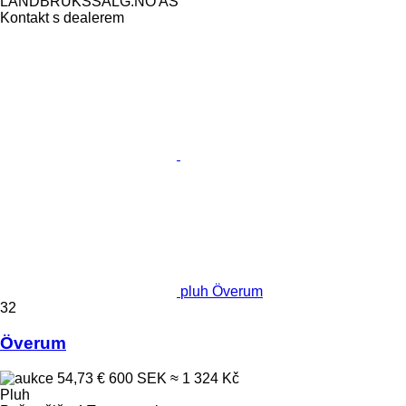
LANDBRUKSSALG.NO AS
Kontakt s dealerem
pluh Överum
32
Överum
54,73 €
600 SEK
≈ 1 324 Kč
Pluh