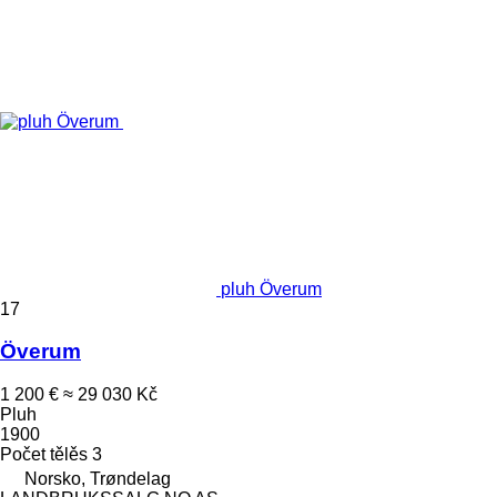
pluh Överum
17
Överum
1 200 €
≈ 29 030 Kč
Pluh
1900
Počet tělěs
3
Norsko, Trøndelag