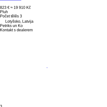
823 €
≈ 19 910 Kč
Pluh
Počet tělěs
3
Lotyšsko, Latvija
Petriks un Ko
Kontakt s dealerem
3