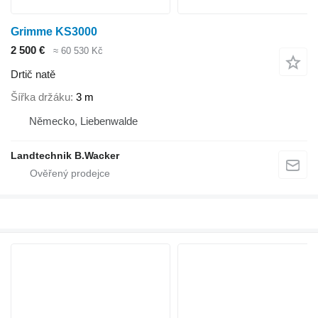
Grimme KS3000
2 500 €
≈ 60 530 Kč
Drtič natě
Šířka držáku
3 m
Německo, Liebenwalde
Landtechnik B.Wacker