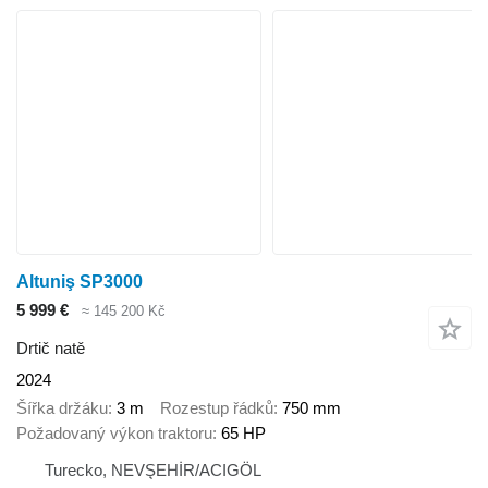
Altuniş SP3000
5 999 €
≈ 145 200 Kč
Drtič natě
2024
Šířka držáku
3 m
Rozestup řádků
750 mm
Požadovaný výkon traktoru
65 HP
Turecko, NEVŞEHİR/ACIGÖL