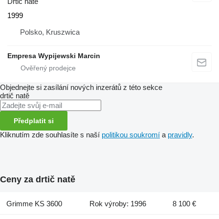
Drtič natě
1999
Polsko, Kruszwica
Empresa Wypijewski Marcin
Objednejte si zasílání nových inzerátů z této sekce
drtič natě
Předplatit si
Kliknutím zde souhlasíte s naší
politikou soukromí
a
pravidly
.
Ceny za drtič natě
Grimme KS 3600
Rok výroby: 1996
8 100 €