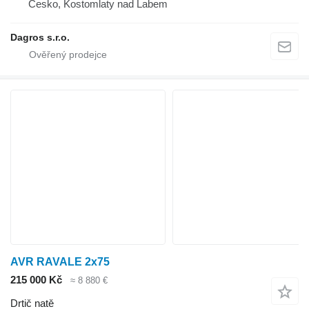
Česko, Kostomlaty nad Labem
Dagros s.r.o.
AVR RAVALE 2x75
215 000 Kč
≈ 8 880 €
Drtič natě