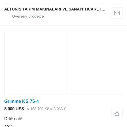
ALTUNİŞ TARIM MAKİNALARI VE SANAYİ TİCARET LİMİTED ŞİRKETİ
Grimme KS 75-4
8 000 US$
≈ 168 700 Kč
≈ 6 966 €
Drtič natě
2011