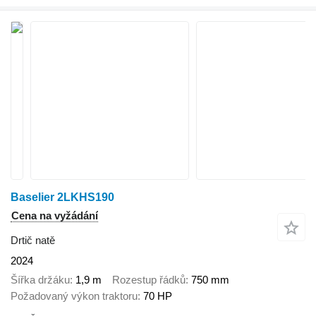
Baselier 2LKHS190
Cena na vyžádání
Drtič natě
2024
Šířka držáku
1,9 m
Rozestup řádků
750 mm
Požadovaný výkon traktoru
70 HP