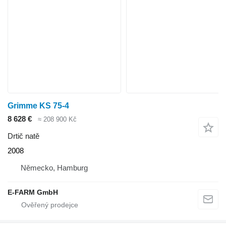
Grimme KS 75-4
8 628 €
≈ 208 900 Kč
Drtič natě
2008
Německo, Hamburg
E-FARM GmbH