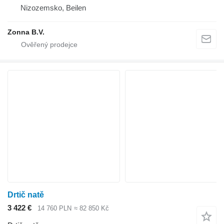
Nizozemsko, Beilen
Zonna B.V.
Drtič natě
3 422 €
14 760 PLN
≈ 82 850 Kč