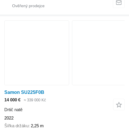
Samon SU225F0B
14 000 €
≈ 339 000 Kč
Drtič natě
2022
Šířka držáku
2,25 m