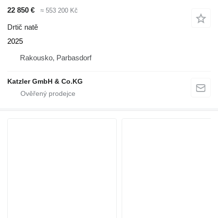
22 850 €
≈ 553 200 Kč
Drtič natě
2025
Rakousko, Parbasdorf
Katzler GmbH & Co.KG