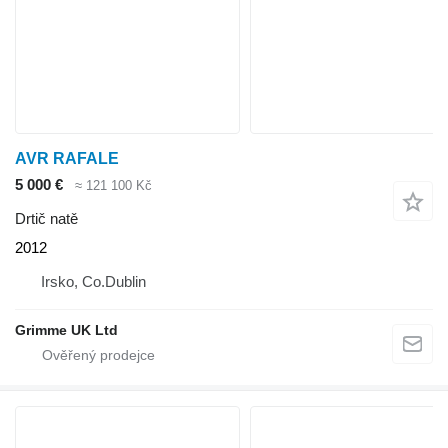
AVR RAFALE
5 000 €
≈ 121 100 Kč
Drtič natě
2012
Irsko, Co.Dublin
Grimme UK Ltd