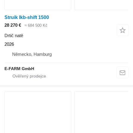
Struik lkb-shift 1500
28 270 €
≈ 684 500 Kč
Drtič natě
2026
Německo, Hamburg
E-FARM GmbH