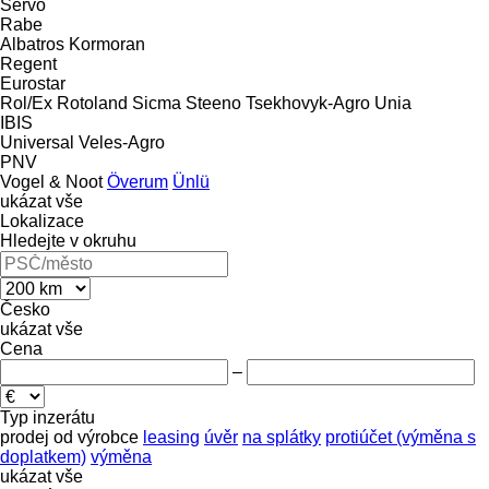
Servo
Rabe
Albatros
Kormoran
Regent
Eurostar
Rol/Ex
Rotoland
Sicma
Steeno
Tsekhovyk-Agro
Unia
IBIS
Universal
Veles-Agro
PNV
Vogel & Noot
Överum
Ünlü
ukázat vše
Lokalizace
Hledejte v okruhu
Česko
ukázat vše
Cena
–
Typ inzerátu
prodej
od výrobce
leasing
úvěr
na splátky
protiúčet (výměna s
doplatkem)
výměna
ukázat vše