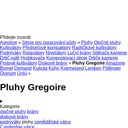
Přidejte inzerát
Agroline
»
Stroje pro zpracování půdy
»
Pluhy
Otočné pluhy
Kultivátory
Předseťové kompaktory
Radličkové kultivátory
Podrýváky
Rotavátory
Nivelátory
Luční brány
Sběrače kamene
Drtič natě
Hrobkovače
Kompostovací stroje
Drtiče kamene
Prstové kultivátory
Diskové brány
»
Pluhy Gregoire
Amazone
Bomet
Demarol
Kubota
Kuhn
Kverneland
Lemken
Pöttinger
Överum
Ünlü
»
Pluhy Gregoire
Kategorie
otočné pluhy
brány
diskové brány
podrýváky
pluhy
zemědělské válce
Cambridge válce