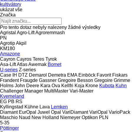
kultivátory
ukázat vše
Značka
Pro tento dotaz nebyly nalezeny žádné výsledky
Agristal
Agro-Lift
Agroremmash
PN
Agrotip
Akpil
KM180
Amazone
Cayron
Cayros
Teres
Tyrok
Asa-Lift
Atlas
Awemak
Bomet
U-series
Z-series
Case IH
DTZ
Demarol
Demetra
EMA
Einböck
Favorit
Fiskars
Frandent
Fraugde
Gassner
Gregoire Besson
Gregoire
Grimme
Holms
John Deere
Kara Ova
Kellfri
Koja
Krone
Kubota
Kuhn
Challenger
Manager
MultiMaster
Vari-Master
Kverneland
EG
PB
RS
Kyllingstad
Kühne
Lava
Lemken
Diamant
EurOpal
Juwel
Opal
VariDiamant
VariOpal
VarioPack
Maschio
Naud
New Holland
Niemeyer
Optikon
PLN
5-35
Pöttinger