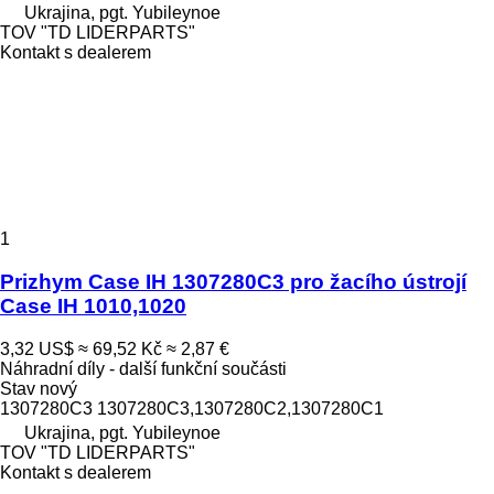
Ukrajina, pgt. Yubileynoe
TOV "TD LIDERPARTS"
Kontakt s dealerem
1
Prizhym Case IH 1307280C3 pro žacího ústrojí
Case IH 1010,1020
3,32 US$
≈ 69,52 Kč
≈ 2,87 €
Náhradní díly - další funkční součásti
Stav
nový
1307280C3 1307280C3,1307280C2,1307280C1
Ukrajina, pgt. Yubileynoe
TOV "TD LIDERPARTS"
Kontakt s dealerem