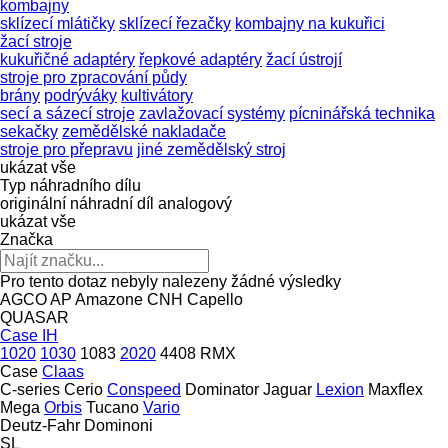
kombajny
sklízecí mlátičky
sklízecí řezačky
kombajny na kukuřici
žací stroje
kukuřičné adaptéry
řepkové adaptéry
žací ústrojí
stroje pro zpracování půdy
brány
podrýváky
kultivátory
secí a sázecí stroje
zavlažovací systémy
pícninářská technika
sekačky
zemědělské nakladače
stroje pro přepravu
jiné zemědělský stroj
ukázat vše
Typ náhradního dílu
originální náhradní díl
analogový
ukázat vše
Značka
Pro tento dotaz nebyly nalezeny žádné výsledky
AGCO
AP
Amazone
CNH
Capello
QUASAR
Case IH
1020
1030
1083
2020
4408
RMX
Case
Claas
C-series
Cerio
Conspeed
Dominator
Jaguar
Lexion
Maxflex
Mega
Orbis
Tucano
Vario
Deutz-Fahr
Dominoni
SL