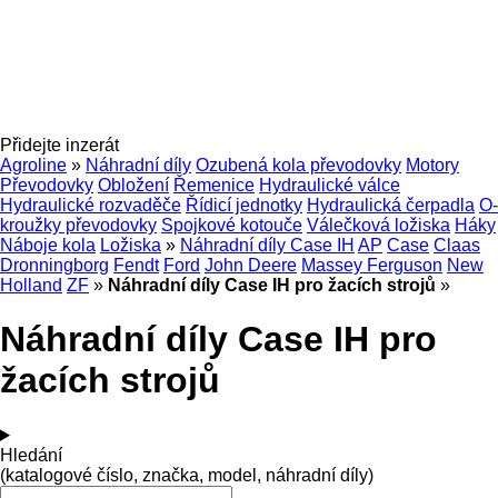
Přidejte inzerát
Agroline
»
Náhradní díly
Ozubená kola převodovky
Motory
Převodovky
Obložení
Řemenice
Hydraulické válce
Hydraulické rozvaděče
Řídicí jednotky
Hydraulická čerpadla
O-
kroužky převodovky
Spojkové kotouče
Válečková ložiska
Háky
Náboje kola
Ložiska
»
Náhradní díly Case IH
AP
Case
Claas
Dronningborg
Fendt
Ford
John Deere
Massey Ferguson
New
Holland
ZF
»
Náhradní díly Case IH pro žacích strojů
»
Náhradní díly Case IH pro
žacích strojů
Hledání
(katalogové číslo, značka, model, náhradní díly)