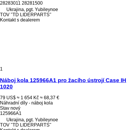
28283011 28281500
Ukrajina, pgt. Yubileynoe
TOV "TD LIDERPARTS"
Kontakt s dealerem
1
Náboj kola 125966A1 pro žacího ústrojí Case IH
1020
79 US$
≈ 1 654 Kč
≈ 68,37 €
Náhradní díly - náboj kola
Stav
nový
125966A1
Ukrajina, pgt. Yubileynoe
TOV "TD LIDERPARTS"