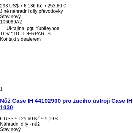
293 US$
≈ 6 136 Kč
≈ 253,60 €
Jiné náhradní díly převodovky
Stav
nový
106089A2
Ukrajina, pgt. Yubileynoe
TOV "TD LIDERPARTS"
Kontakt s dealerem
1
Nůž Case IH 44102900 pro žacího ústrojí Case IH
1030
6 US$
≈ 125,60 Kč
≈ 5,19 €
Náhradní díly - nůž
Stav
nový