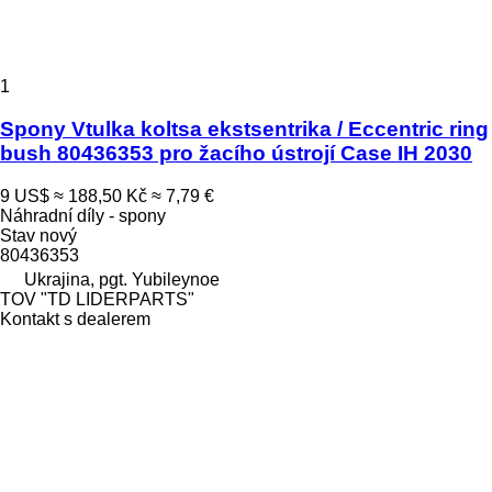
1
Spony Vtulka koltsa ekstsentrika / Eccentric ring
bush 80436353 pro žacího ústrojí Case IH 2030
9 US$
≈ 188,50 Kč
≈ 7,79 €
Náhradní díly - spony
Stav
nový
80436353
Ukrajina, pgt. Yubileynoe
TOV "TD LIDERPARTS"
Kontakt s dealerem