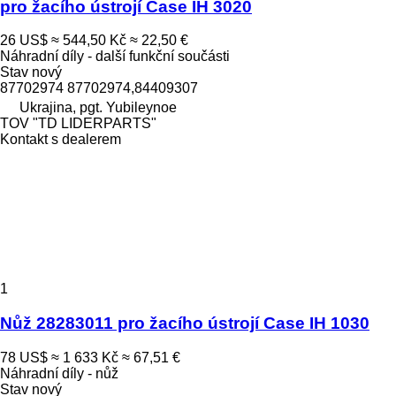
pro žacího ústrojí Case IH 3020
26 US$
≈ 544,50 Kč
≈ 22,50 €
Náhradní díly - další funkční součásti
Stav
nový
87702974 87702974,84409307
Ukrajina, pgt. Yubileynoe
TOV "TD LIDERPARTS"
Kontakt s dealerem
1
Nůž 28283011 pro žacího ústrojí Case IH 1030
78 US$
≈ 1 633 Kč
≈ 67,51 €
Náhradní díly - nůž
Stav
nový