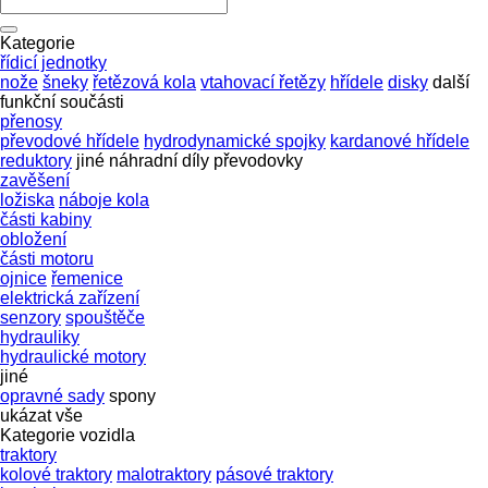
Kategorie
řídicí jednotky
nože
šneky
řetězová kola
vtahovací řetězy
hřídele
disky
další
funkční součásti
přenosy
převodové hřídele
hydrodynamické spojky
kardanové hřídele
reduktory
jiné náhradní díly převodovky
zavěšení
ložiska
náboje kola
části kabiny
obložení
části motoru
ojnice
řemenice
elektrická zařízení
senzory
spouštěče
hydrauliky
hydraulické motory
jiné
opravné sady
spony
ukázat vše
Kategorie vozidla
traktory
kolové traktory
malotraktory
pásové traktory