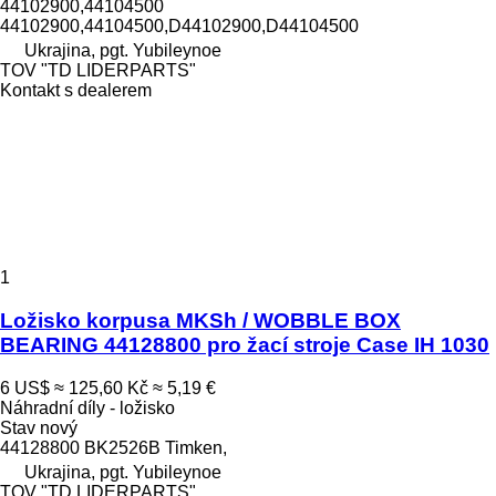
44102900,44104500
44102900,44104500,D44102900,D44104500
Ukrajina, pgt. Yubileynoe
TOV "TD LIDERPARTS"
Kontakt s dealerem
1
Ložisko korpusa MKSh / WOBBLE BOX
BEARING 44128800 pro žací stroje Case IH 1030
6 US$
≈ 125,60 Kč
≈ 5,19 €
Náhradní díly - ložisko
Stav
nový
44128800 BK2526B Timken,
Ukrajina, pgt. Yubileynoe
TOV "TD LIDERPARTS"