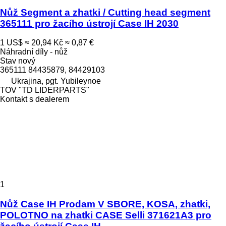
Nůž Segment a zhatki / Cutting head segment
365111 pro žacího ústrojí Case IH 2030
1 US$
≈ 20,94 Kč
≈ 0,87 €
Náhradní díly - nůž
Stav
nový
365111 84435879, 84429103
Ukrajina, pgt. Yubileynoe
TOV "TD LIDERPARTS"
Kontakt s dealerem
1
Nůž Case IH Prodam V SBORE, KOSA, zhatki,
POLOTNO na zhatki CASE Selli 371621A3 pro