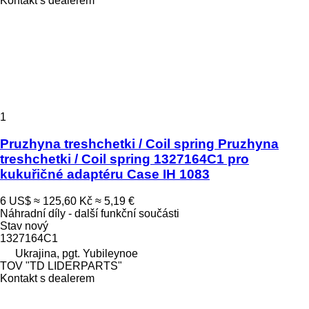
Kontakt s dealerem
1
Pruzhyna treshchetki / Coil spring Pruzhyna
treshchetki / Coil spring 1327164C1 pro
kukuřičné adaptéru Case IH 1083
6 US$
≈ 125,60 Kč
≈ 5,19 €
Náhradní díly - další funkční součásti
Stav
nový
1327164C1
Ukrajina, pgt. Yubileynoe
TOV "TD LIDERPARTS"
Kontakt s dealerem