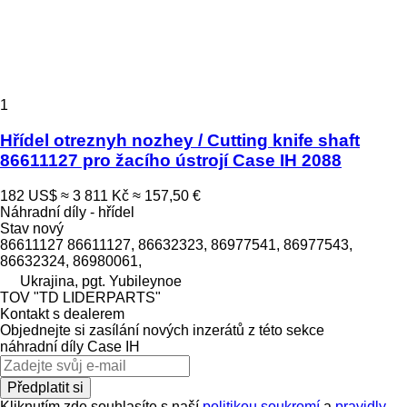
1
Hřídel otreznyh nozhey / Cutting knife shaft
86611127 pro žacího ústrojí Case IH 2088
182 US$
≈ 3 811 Kč
≈ 157,50 €
Náhradní díly - hřídel
Stav
nový
86611127 86611127, 86632323, 86977541, 86977543,
86632324, 86980061,
Ukrajina, pgt. Yubileynoe
TOV "TD LIDERPARTS"
Kontakt s dealerem
Objednejte si zasílání nových inzerátů z této sekce
náhradní díly
Case IH
Předplatit si
Kliknutím zde souhlasíte s naší
politikou soukromí
a
pravidly
.