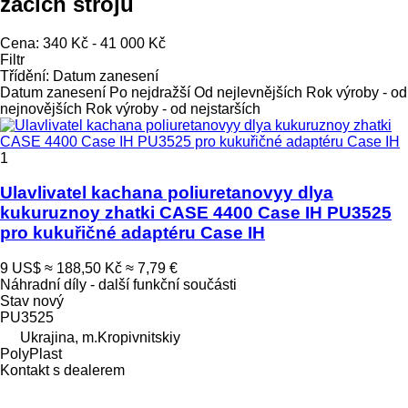
žacích strojů
Cena:
340 Kč - 41 000 Kč
Filtr
Třídění
:
Datum zanesení
Datum zanesení
Po nejdražší
Od nejlevnějších
Rok výroby - od
nejnovějších
Rok výroby - od nejstarších
1
Ulavlivatel kachana poliuretanovyy dlya
kukuruznoy zhatki CASE 4400 Case IH PU3525
pro kukuřičné adaptéru Case IH
9 US$
≈ 188,50 Kč
≈ 7,79 €
Náhradní díly - další funkční součásti
Stav
nový
PU3525
Ukrajina, m.Kropivnitskiy
PolyPlast
Kontakt s dealerem