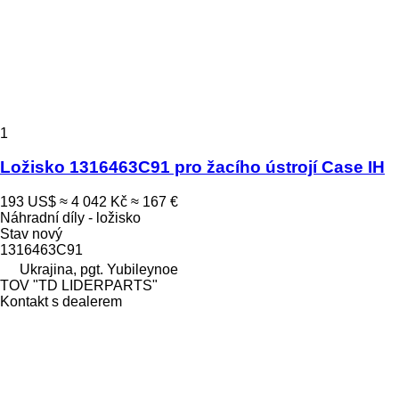
1
Ložisko 1316463C91 pro žacího ústrojí Case IH
193 US$
≈ 4 042 Kč
≈ 167 €
Náhradní díly - ložisko
Stav
nový
1316463C91
Ukrajina, pgt. Yubileynoe
TOV "TD LIDERPARTS"
Kontakt s dealerem