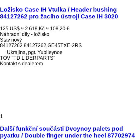
Ložisko Case IH Vtulka / Header bushing
84127262 pro žacího ústrojí Case IH 3020
125 US$
≈ 2 618 Kč
≈ 108,20 €
Náhradní díly - ložisko
Stav
nový
84127262 84127262,GE45TXE-2RS
Ukrajina, pgt. Yubileynoe
TOV "TD LIDERPARTS"
Kontakt s dealerem
1
Další funkční součásti Dvoynoy palets pod
pyatku / Double finger under the heel 87702974