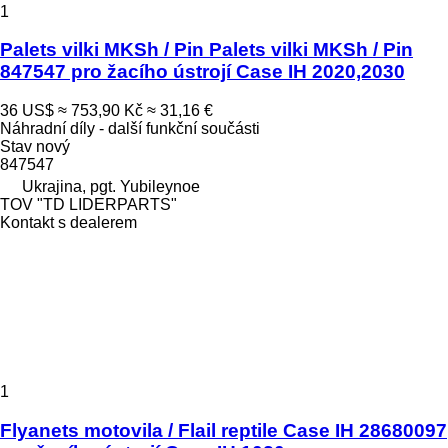
1
Palets vilki MKSh / Pin Palets vilki MKSh / Pin
847547 pro žacího ústrojí Case IH 2020,2030
36 US$
≈ 753,90 Kč
≈ 31,16 €
Náhradní díly - další funkční součásti
Stav
nový
847547
Ukrajina, pgt. Yubileynoe
TOV "TD LIDERPARTS"
Kontakt s dealerem
1
Flyanets motovila / Flail reptile Case IH 28680097