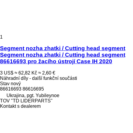
1
Segment nozha zhatki / Cutting head segment
Segment nozha zhatki / Cutting head segment
86616693 pro žacího ústrojí Case IH 2020
3 US$
≈ 62,82 Kč
≈ 2,60 €
Náhradní díly - další funkční součásti
Stav
nový
86616693 86616695
Ukrajina, pgt. Yubileynoe
TOV "TD LIDERPARTS"
Kontakt s dealerem