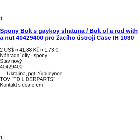
1
Spony Bolt s gaykoy shatuna / Bolt of a rod with
a nut 40429400 pro žacího ústrojí Case IH 1030
2 US$
≈ 41,88 Kč
≈ 1,73 €
Náhradní díly - spony
Stav
nový
40429400
Ukrajina, pgt. Yubileynoe
TOV "TD LIDERPARTS"
Kontakt s dealerem
1