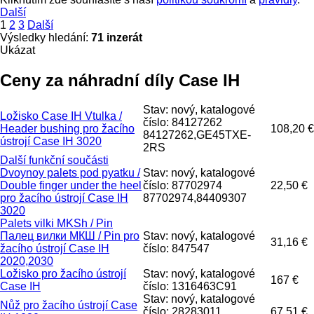
Další
1
2
3
Další
Výsledky hledání:
71 inzerát
Ukázat
Ceny za náhradní díly Case IH
Stav: nový, katalogové
Ložisko Case IH Vtulka /
číslo: 84127262
Header bushing pro žacího
108,20 €
84127262,GE45TXE-
ústrojí Case IH 3020
2RS
Další funkční součásti
Dvoynoy palets pod pyatku /
Stav: nový, katalogové
Double finger under the heel
číslo: 87702974
22,50 €
pro žacího ústrojí Case IH
87702974,84409307
3020
Palets vilki MKSh / Pin
Палец вилки МКШ / Pin pro
Stav: nový, katalogové
31,16 €
žacího ústrojí Case IH
číslo: 847547
2020,2030
Ložisko pro žacího ústrojí
Stav: nový, katalogové
167 €
Case IH
číslo: 1316463C91
Stav: nový, katalogové
Nůž pro žacího ústrojí Case
číslo: 28283011
67,51 €