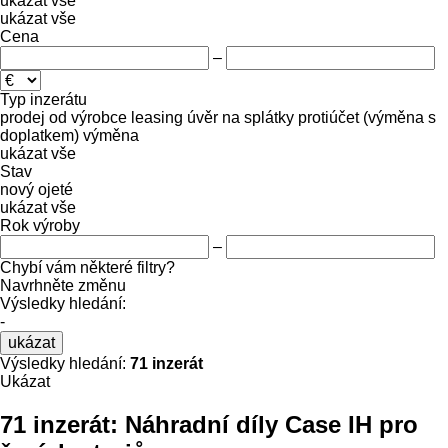
ukázat vše
ukázat vše
Cena
–
Typ inzerátu
prodej
od výrobce
leasing
úvěr
na splátky
protiúčet (výměna s
doplatkem)
výměna
ukázat vše
Stav
nový
ojeté
ukázat vše
Rok výroby
–
Chybí vám některé filtry?
Navrhněte změnu
Výsledky hledání:
-
ukázat
Výsledky hledání:
71 inzerát
Ukázat
71 inzerát:
Náhradní díly Case IH pro