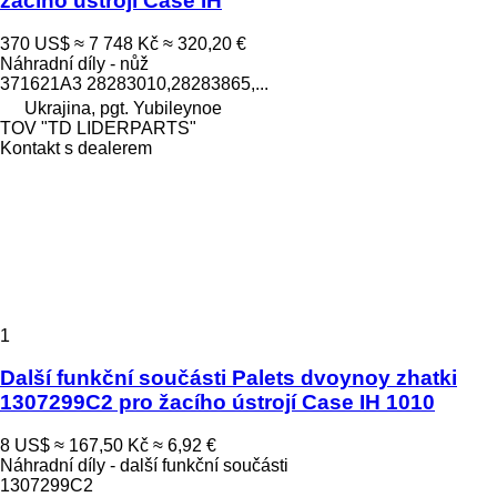
žacího ústrojí Case IH
370 US$
≈ 7 748 Kč
≈ 320,20 €
Náhradní díly - nůž
371621A3 28283010,28283865,...
Ukrajina, pgt. Yubileynoe
TOV "TD LIDERPARTS"
Kontakt s dealerem
1
Další funkční součásti Palets dvoynoy zhatki
1307299C2 pro žacího ústrojí Case IH 1010
8 US$
≈ 167,50 Kč
≈ 6,92 €
Náhradní díly - další funkční součásti
1307299C2