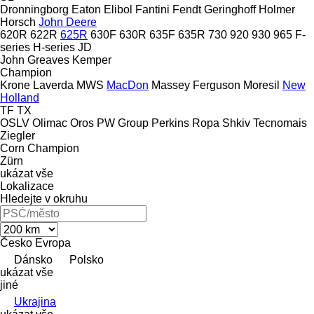
Dronningborg
Eaton
Elibol
Fantini
Fendt
Geringhoff
Holmer
Horsch
John Deere
620R
622R
625R
630F
630R
635F
635R
730
920
930
965
F-
series
H-series
JD
John Greaves
Kemper
Champion
Krone
Laverda
MWS
MacDon
Massey Ferguson
Moresil
New
Holland
TF
TX
OSLV
Olimac
Oros
PW Group
Perkins
Ropa
Shkiv
Tecnomais
Ziegler
Corn Champion
Zürn
ukázat vše
Lokalizace
Hledejte v okruhu
Česko
Evropa
Dánsko
Polsko
ukázat vše
jiné
Ukrajina