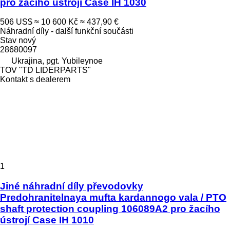
pro žacího ústrojí Case IH 1030
506 US$
≈ 10 600 Kč
≈ 437,90 €
Náhradní díly - další funkční součásti
Stav
nový
28680097
Ukrajina, pgt. Yubileynoe
TOV "TD LIDERPARTS"
Kontakt s dealerem
1
Jiné náhradní díly převodovky
Predohranitelnaya mufta kardannogo vala / PTO
shaft protection coupling 106089A2 pro žacího
ústrojí Case IH 1010