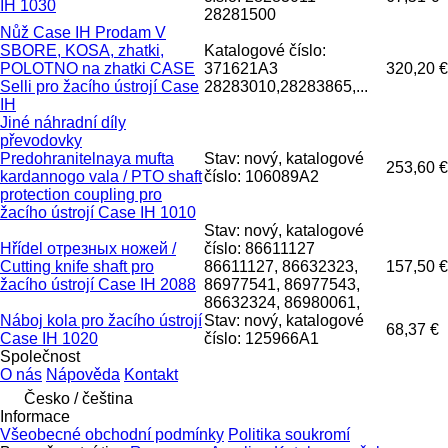
IH 1030
28281500
Nůž Case IH Prodam V
SBORE, KOSA, zhatki,
Katalogové číslo:
POLOTNO na zhatki CASE
371621A3
320,20 €
Selli pro žacího ústrojí Case
28283010,28283865,...
IH
Jiné náhradní díly
převodovky
Predohranitelnaya mufta
Stav: nový, katalogové
253,60 €
kardannogo vala / PTO shaft
číslo: 106089A2
protection coupling pro
žacího ústrojí Case IH 1010
Stav: nový, katalogové
Hřídel отрезных ножей /
číslo: 86611127
Cutting knife shaft pro
86611127, 86632323,
157,50 €
žacího ústrojí Case IH 2088
86977541, 86977543,
86632324, 86980061,
Náboj kola pro žacího ústrojí
Stav: nový, katalogové
68,37 €
Case IH 1020
číslo: 125966A1
Společnost
O nás
Nápověda
Kontakt
Česko / čeština
Informace
Všeobecné obchodní podmínky
Politika soukromí