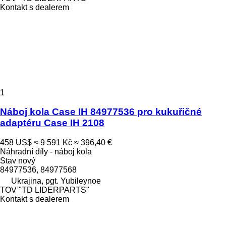
Kontakt s dealerem
1
Náboj kola Case IH 84977536 pro kukuřičné
adaptéru Case IH 2108
458 US$
≈ 9 591 Kč
≈ 396,40 €
Náhradní díly - náboj kola
Stav
nový
84977536, 84977568
Ukrajina, pgt. Yubileynoe
TOV "TD LIDERPARTS"
Kontakt s dealerem