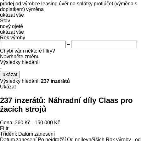
prodej
od výrobce
leasing
úvěr
na splátky
protiúčet (výměna s
doplatkem)
výměna
ukázat vše
Stav
nový
ojeté
ukázat vše
Rok výroby
–
Chybí vám některé filtry?
Navrhněte změnu
Výsledky hledání:
-
ukázat
Výsledky hledání:
237 inzerátů
Ukázat
237 inzerátů:
Náhradní díly Claas pro
žacích strojů
Cena:
360 Kč - 150 000 Kč
Filtr
Třídění
:
Datum zanesení
Datum zanesení
Po nejdražší
Od nejlevnějších
Rok výroby - od