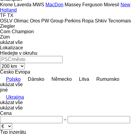
Krone
Laverda
MWS
MacDon
Massey Ferguson
Moresil
New
Holland
TF
TX
OSLV
Olimac
Oros
PW Group
Perkins
Ropa
Shkiv
Tecnomais
Ziegler
Corn Champion
Zürn
ukázat vše
Lokalizace
Hledejte v okruhu
Česko
Evropa
Polsko
Dánsko
Německo
Litva
Rumunsko
ukázat vše
jiné
Ukrajina
ukázat vše
ukázat vše
Cena
–
Typ inzerátu