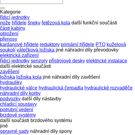
Kategorie
řídicí jednotky
nože
hřídele
šneky
řetězová kola
další funkční součásti
části kabiny
obložení
přenosy
kardanové hřídele
reduktory
primární hřídele
PTO
kuželová
soukolí
válečková ložiska
jiné náhradní díly převodovky
elektrická zařízení
řídicí jednotky
senzory
přístrojové desky
elektrické instalace
další elektrické součásti
zavěšení
ložiska
ložiska kola
jiné náhradní díly zavěšení
hydrauliky
hydraulické válce
hydraulická čerpadla
hydraulické rozvaděče
náhradní díly korby
podvozky
další díly nástavby
chladicí soustavy
potrubní vedení
brzdové systémy
další součásti brzdového systému
jiné
opravné sady
náhradní díly
spony