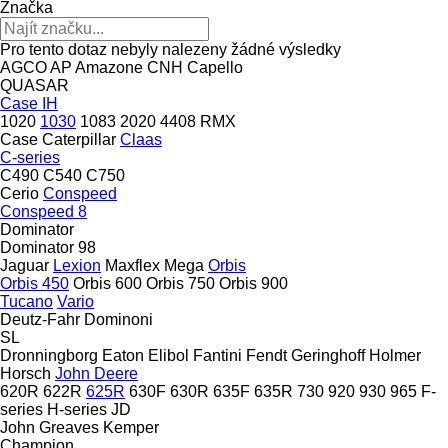
Značka
Pro tento dotaz nebyly nalezeny žádné výsledky
AGCO
AP
Amazone
CNH
Capello
QUASAR
Case IH
1020
1030
1083
2020
4408
RMX
Case
Caterpillar
Claas
C-series
C490
C540
C750
Cerio
Conspeed
Conspeed 8
Dominator
Dominator 98
Jaguar
Lexion
Maxflex
Mega
Orbis
Orbis 450
Orbis 600
Orbis 750
Orbis 900
Tucano
Vario
Deutz-Fahr
Dominoni
SL
Dronningborg
Eaton
Elibol
Fantini
Fendt
Geringhoff
Holmer
Horsch
John Deere
620R
622R
625R
630F
630R
635F
635R
730
920
930
965
F-
series
H-series
JD
John Greaves
Kemper
Champion