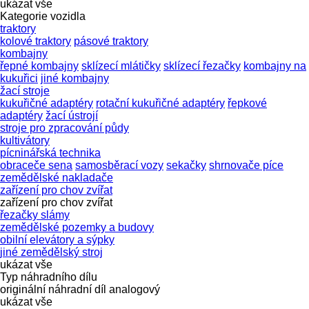
ukázat vše
Kategorie vozidla
traktory
kolové traktory
pásové traktory
kombajny
řepné kombajny
sklízecí mlátičky
sklízecí řezačky
kombajny na
kukuřici
jiné kombajny
žací stroje
kukuřičné adaptéry
rotační kukuřičné adaptéry
řepkové
adaptéry
žací ústrojí
stroje pro zpracování půdy
kultivátory
pícninářská technika
obraceče sena
samosběrací vozy
sekačky
shrnovače píce
zemědělské nakladače
zařízení pro chov zvířat
zařízení pro chov zvířat
řezačky slámy
zemědělské pozemky a budovy
obilní elevátory a sýpky
jiné zemědělský stroj
ukázat vše
Typ náhradního dílu
originální náhradní díl
analogový
ukázat vše