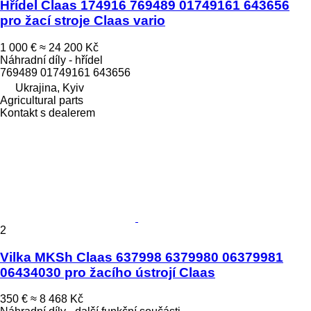
Hřídel Claas 174916 769489 01749161 643656
pro žací stroje Claas vario
1 000 €
≈ 24 200 Kč
Náhradní díly - hřídel
769489 01749161 643656
Ukrajina, Kyiv
Agricultural parts
Kontakt s dealerem
2
Vilka MKSh Claas 637998 6379980 06379981
06434030 pro žacího ústrojí Claas
350 €
≈ 8 468 Kč