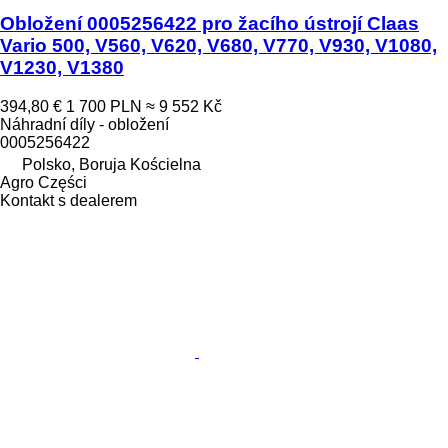
Obložení 0005256422 pro žacího ústrojí Claas
Vario 500, V560, V620, V680, V770, V930, V1080,
V1230, V1380
394,80 €
1 700 PLN
≈ 9 552 Kč
Náhradní díly - obložení
0005256422
Polsko, Boruja Kościelna
Agro Części
Kontakt s dealerem