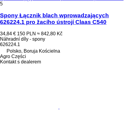
5
Spony Łącznik blach wprowadzających
626224.1 pro žacího ústrojí Claas C540
34,84 €
150 PLN
≈ 842,80 Kč
Náhradní díly - spony
626224.1
Polsko, Boruja Kościelna
Agro Części
Kontakt s dealerem