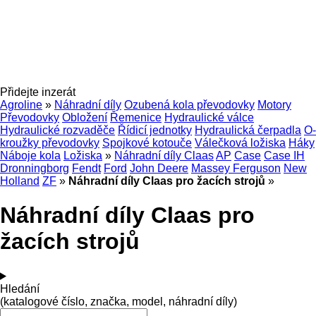
Přidejte inzerát
Agroline
»
Náhradní díly
Ozubená kola převodovky
Motory
Převodovky
Obložení
Řemenice
Hydraulické válce
Hydraulické rozvaděče
Řídicí jednotky
Hydraulická čerpadla
O-
kroužky převodovky
Spojkové kotouče
Válečková ložiska
Háky
Náboje kola
Ložiska
»
Náhradní díly Claas
AP
Case
Case IH
Dronningborg
Fendt
Ford
John Deere
Massey Ferguson
New
Holland
ZF
»
Náhradní díly Claas pro žacích strojů
»
Náhradní díly Claas pro
žacích strojů
Hledání
(katalogové číslo, značka, model, náhradní díly)