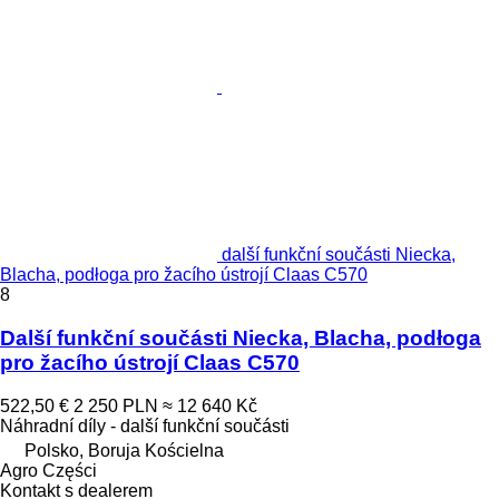
další funkční součásti Niecka,
Blacha, podłoga pro žacího ústrojí Claas C570
8
Další funkční součásti Niecka, Blacha, podłoga
pro žacího ústrojí Claas C570
522,50 €
2 250 PLN
≈ 12 640 Kč
Náhradní díly - další funkční součásti
Polsko, Boruja Kościelna
Agro Części
Kontakt s dealerem