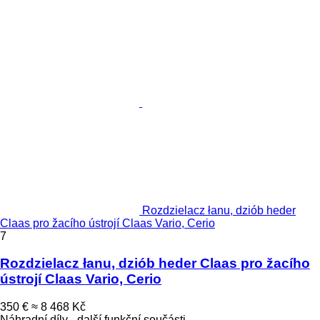
Rozdzielacz łanu, dziób heder
Claas pro žacího ústrojí Claas Vario, Cerio
7
Rozdzielacz łanu, dziób heder Claas pro žacího
ústrojí Claas Vario, Cerio
350 €
≈ 8 468 Kč
Náhradní díly - další funkční součásti