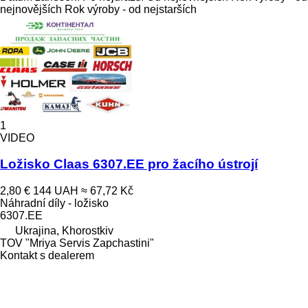
nejnovějších
Rok výroby - od nejstarších
1
VIDEO
Ložisko Claas 6307.EE pro žacího ústrojí
2,80 €
144 UAH
≈ 67,72 Kč
Náhradní díly - ložisko
6307.ЕЕ
Ukrajina, Khorostkiv
TOV "Mriya Servis Zapchastini"
Kontakt s dealerem