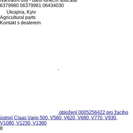
Náhradní díly - další funkční součásti
6379980 06379981 06434030
Ukrajina, Kyiv
Agricultural parts
Kontakt s dealerem
obložení 0005256422 pro žacího
ústrojí Claas Vario 500, V560, V620, V680, V770, V930,
V1080, V1230, V1380
8