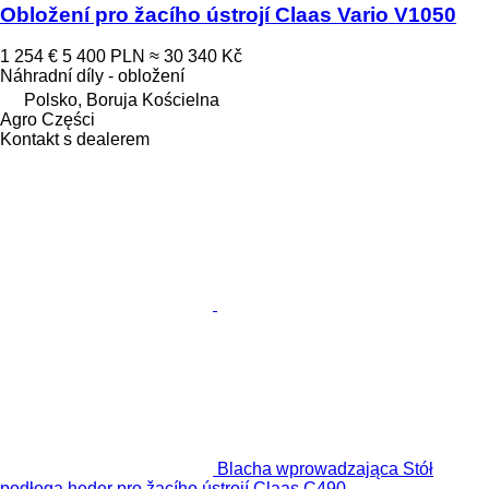
Obložení pro žacího ústrojí Claas Vario V1050
1 254 €
5 400 PLN
≈ 30 340 Kč
Náhradní díly - obložení
Polsko, Boruja Kościelna
Agro Części
Kontakt s dealerem
Blacha wprowadzająca Stół
podłoga heder pro žacího ústrojí Claas C490