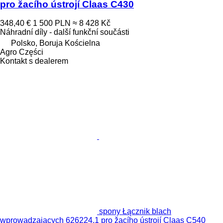
pro žacího ústrojí Claas C430
348,40 €
1 500 PLN
≈ 8 428 Kč
Náhradní díly - další funkční součásti
Polsko, Boruja Kościelna
Agro Części
Kontakt s dealerem
spony Łącznik blach
wprowadzających 626224.1 pro žacího ústrojí Claas C540