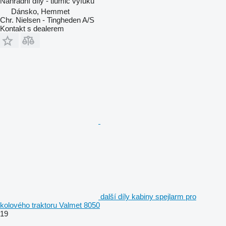
Náhradní díly - tlumič výfuku
Dánsko, Hemmet
Chr. Nielsen - Tingheden A/S
Kontakt s dealerem
další díly kabiny spejlarm pro
kolového traktoru Valmet 8050
19