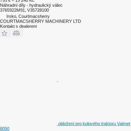
795 €
≈ 19 240 Kč
Náhradní díly - hydraulický válec
3765922M91, V35728100
Irsko, Courtmacsherry
COURTMACSHERRY MACHINERY LTD
Kontakt s dealerem
obložení pro kolového traktoru Valmet
8050