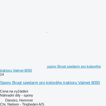
spony Brugt spejlarm pro kolového
traktoru Valmet 8050
14
Spony Brugt spejlarm pro kolového traktoru Valmet 8050
Cena na vyžádání
Náhradní díly - spony
Dánsko, Hemmet
Chr. Nielsen - Tingheden A/S