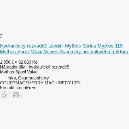
2
Hydraulický rozvaděč Landini Mythos Series Mythos 115,
Mythos Spool Valve Valves Assembly pro kolového traktoru
1 350 €
≈ 32 660 Kč
Náhradní díly - hydraulický rozvaděč
Mythos Spool Valve
Irsko, Courtmacsherry
COURTMACSHERRY MACHINERY LTD
Kontakt s dealerem