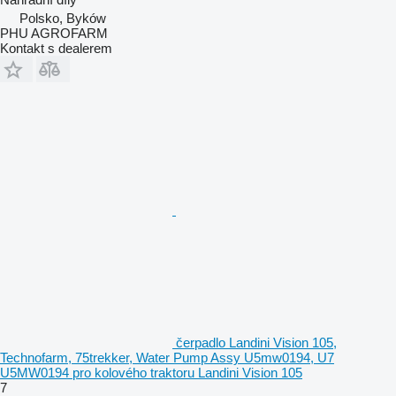
Polsko, Byków
PHU AGROFARM
Kontakt s dealerem
čerpadlo Landini Vision 105,
Technofarm, 75trekker, Water Pump Assy U5mw0194, U7
U5MW0194 pro kolového traktoru Landini Vision 105
7