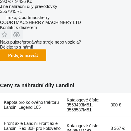
390 €
≈ 9 436 Kč
Jiné náhradní díly převodovky
3557945R1
Irsko, Courtmacsherry
COURTMACSHERRY MACHINERY LTD
Kontakt s dealerem
Nakupujete/prodáváte stroje nebo vozidla?
Dělejte to s námi!
Přidejte inzerát
Ceny za náhradní díly Landini
Katalogové číslo:
Kapota pro kolového traktoru
3553493M91,
300 €
Landini Legend 105
3558587M91
Front axle Landini Front axle
Katalogové číslo:
Landini Rex 80F pro kolového
3 367 €
3429511M92