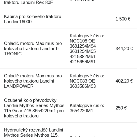
traktoru Landini Rex 80F
Kabina pro kolového traktoru
1 500 €
Landini 16000
Katalogové číslo:
NCC108 OE
Chladič motoru Maximus pro
3691294M94
kolového traktoru Landini T-
344,20 €
3691294M95
TRONIC
4215382M91
4215659M91
Chladič motoru Maximus pro
Katalogové číslo:
kolového traktoru Landini
NCC083 OE
402,20 €
LANDPOWER
3693586M93
Ozubené kolo převodovky
Landini Mythos Series Mythos
Katalogové číslo:
250 €
115 Gear Z48 3654220m1 pro
3654220M1
kolového traktoru
Hydraulický rozvaděč Landini
Mythos Series Mythos 115,