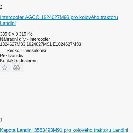
2
Intercooler AGCO 1824627M93 pro kolového traktoru
Landini
385 €
≈ 9 315 Kč
Náhradní díly - intercooler
1824627M93 1824627M91 E1824627M93
Řecko, Thessaloniki
Pexlivanidis
Kontakt s dealerem
1
Kapota Landini 3553493M91 pro kolového traktoru Landini