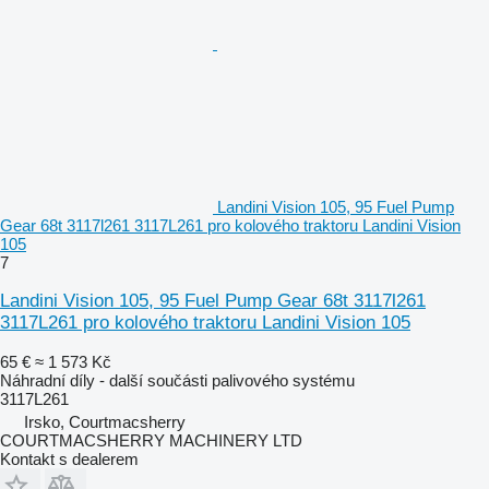
Landini Vision 105, 95 Fuel Pump
Gear 68t 3117l261 3117L261 pro kolového traktoru Landini Vision
105
7
Landini Vision 105, 95 Fuel Pump Gear 68t 3117l261
3117L261 pro kolového traktoru Landini Vision 105
65 €
≈ 1 573 Kč
Náhradní díly - další součásti palivového systému
3117L261
Irsko, Courtmacsherry
COURTMACSHERRY MACHINERY LTD
Kontakt s dealerem