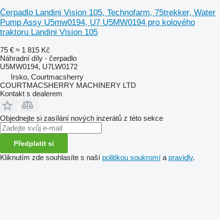
Čerpadlo Landini Vision 105, Technofarm, 75trekker, Water
Pump Assy U5mw0194, U7 U5MW0194 pro kolového
traktoru Landini Vision 105
75 €
≈ 1 815 Kč
Náhradní díly - čerpadlo
U5MW0194, U7LW0172
Irsko, Courtmacsherry
COURTMACSHERRY MACHINERY LTD
Kontakt s dealerem
Objednejte si zasílání nových inzerátů z této sekce
Předplatit si
Kliknutím zde souhlasíte s naší
politikou soukromí
a
pravidly
.