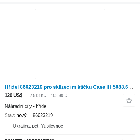
Hřídel 86623219 pro sklízecí mlátičku Case IH 5088,6088,7088
120 US$
≈ 2 513 Kč
≈ 103,90 €
Náhradní díly - hřídel
Stav
nový
86623219
Ukrajina, pgt. Yubileynoe