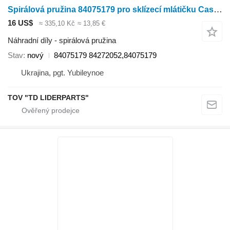
Spirálová pružina 84075179 pro sklízecí mlátičku Case IH 5088-6088-7088
16 US$
≈ 335,10 Kč
≈ 13,85 €
Náhradní díly - spirálová pružina
Stav
nový
84075179 84272052,84075179
Ukrajina, pgt. Yubileynoe
TOV "TD LIDERPARTS"