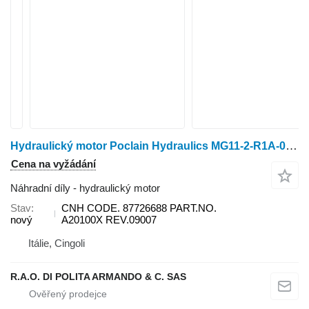
Hydraulický motor Poclain Hydraulics MG11-2-R1A-001-1F40-DEJ0 CNH pro sklízecí mlátičku Case IH 5088,5130,5140,6088,6130,6140,7088,7130,7140
Cena na vyžádání
Náhradní díly - hydraulický motor
Stav
CNH CODE. 87726688 PART.NO.
nový
A20100X REV.09007
Itálie, Cingoli
R.A.O. DI POLITA ARMANDO & C. SAS