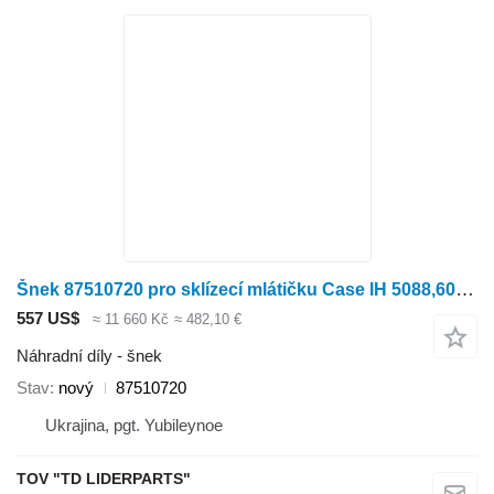
Šnek 87510720 pro sklízecí mlátičku Case IH 5088,6088,7088
557 US$
≈ 11 660 Kč
≈ 482,10 €
Náhradní díly - šnek
Stav
nový
87510720
Ukrajina, pgt. Yubileynoe
TOV "TD LIDERPARTS"