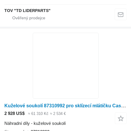
TOV "TD LIDERPARTS"
Kuželové soukolí 87310992 pro sklízecí mlátičku Case IH 5088,6088,7088
2 928 US$
≈ 61 310 Kč
≈ 2 534 €
Náhradní díly - kuželové soukolí