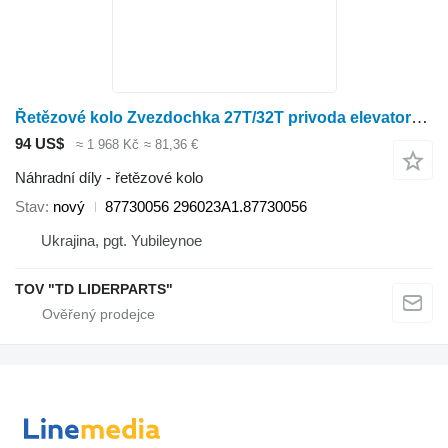
Řetězové kolo Zvezdochka 27T/32T privoda elevatorov / Sprocket 27T / 32T drive 87730056 pro sklízecí mlátičku Case IH 5088, 6088, 7088
94 US$
≈ 1 968 Kč
≈ 81,36 €
Náhradní díly - řetězové kolo
Stav
nový
87730056 296023A1.87730056
Ukrajina, pgt. Yubileynoe
TOV "TD LIDERPARTS"