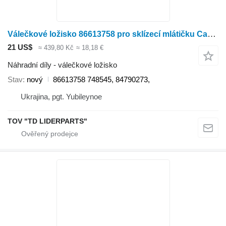
Válečkové ložisko 86613758 pro sklízecí mlátičku Case IH 5088,6088,7088
21 US$
≈ 439,80 Kč
≈ 18,18 €
Náhradní díly - válečkové ložisko
Stav
nový
86613758 748545, 84790273,
Ukrajina, pgt. Yubileynoe
TOV "TD LIDERPARTS"