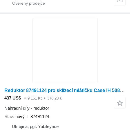
Reduktor 87491124 pro sklízecí mlátičku Case IH 5088,6088,130,140 serii
437 US$
≈ 9 151 Kč
≈ 378,20 €
Náhradní díly - reduktor
Stav
nový
87491124
Ukrajina, pgt. Yubileynoe