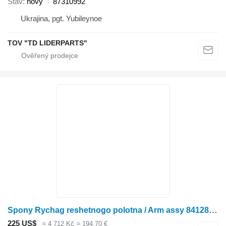
Stav
nový
87310992
Ukrajina, pgt. Yubileynoe
TOV "TD LIDERPARTS"
Spony Rychag reshetnogo polotna / Arm assy 84128533 pro sklízecí mlátičku Case IH 5088,6088,5130
225 US$
≈ 4 712 Kč
≈ 194,70 €