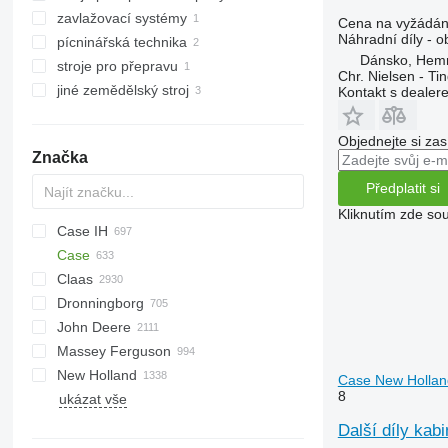
elektromotory
zavlažovací systémy
kultivátory
Cena na vyžádán
další elektrické součásti
Náhradní díly - o
pícninářská technika
Dánsko, Hem
stroje pro přepravu
zemědělské nakladače
Chr. Nielsen - T
jiné zemědělský stroj
Kontakt s dealer
Objednejte si zas
Značka
Předplatit si
Kliknutím zde sou
Case IH
Case
1460
Claas
1660
621
C-series
Dronningborg
1680
Avero
M series
621D
John Deere
2166
C-series
TopLiner
D-series
Ideal
6640
4900
806
Massey Ferguson
2188
Commandor
8R
Big X
3500
New Holland
2366
Dominator
550
3600
30
Case New Hollan
8
ukázat vše
2388
Jaguar
590
3650
34
8030
1100 Series
5088
Lexion
592
L-series
38
BB
Další díly kab
5120
Medion
625R
M-series
40
BR