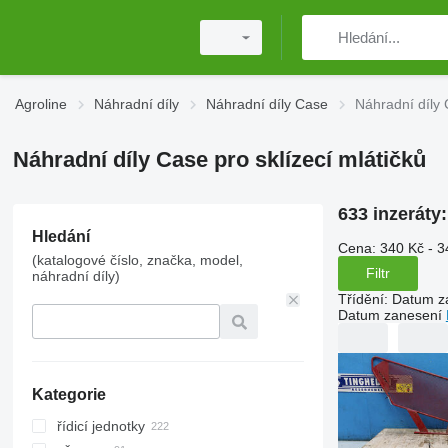
Agroline
Náhradní díly
Náhradní díly Case
Náhradní díly 
Náhradní díly Case pro sklízecí mlátičků
633 inzeráty
Hledání
Cena:
340 Kč - 3
(katalogové číslo, značka, model,
Filtr
náhradní díly)
Třídění
:
Datum z
Datum zanesení
Kategorie
řídicí jednotky