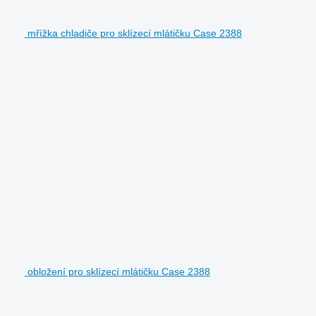
mřížka chladiče pro sklízecí mlátičku Case 2388
obložení pro sklízecí mlátičku Case 2388