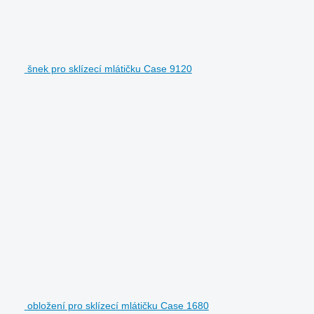
šnek pro sklízecí mlátičku Case 9120
obložení pro sklízecí mlátičku Case 1680