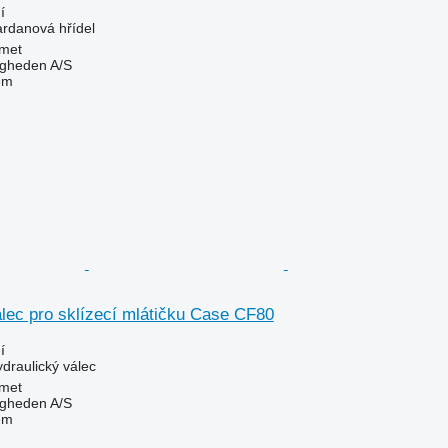
í
ardanová hřídel
met
ingheden A/S
em
lec pro sklízecí mlátičku Case CF80
í
ydraulický válec
met
ingheden A/S
em