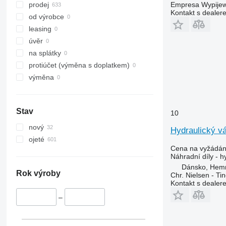
Axial-Flow
2254
Empresa Wypijew
prodej
Kontakt s dealer
CF
2256
od výrobce
STX
2264
leasing
3040
úvěr
4040
na splátky
6090
protiúčet (výměna s doplatkem)
7000
výměna
8430
8600
Stav
9500
10
9540 WTS
nový
Hydraulický vá
9560
ojeté
Cena na vyžádán
9570
Náhradní díly - h
9600
Dánsko, Hem
9610
Rok výroby
Chr. Nielsen - T
Kontakt s dealer
9640
9650
–
9660
9670 STS