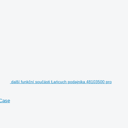
další funkční součásti Łańcuch podajnika 48103500 pro
 Case