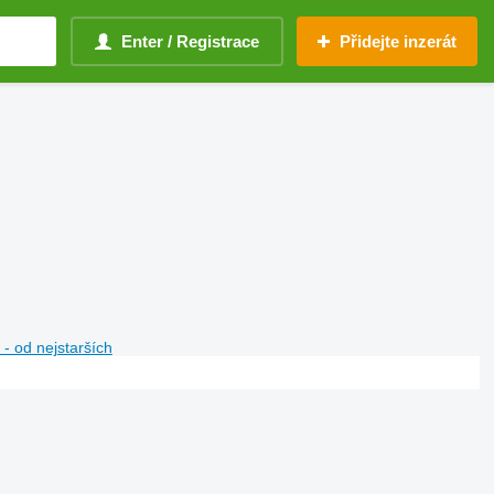
Enter / Registrace
Přidejte inzerát
- od nejstarších