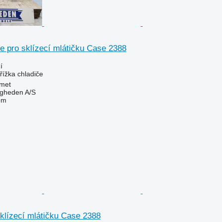
e pro sklízecí mlátičku Case 2388
í
řížka chladiče
met
ingheden A/S
em
klízecí mlátičku Case 2388