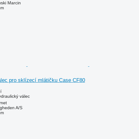
ski Marcin
em
lec pro sklízecí mlátičku Case CF80
í
ydraulický válec
met
ingheden A/S
em