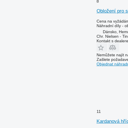
8
Obložení pro s
Cena na vyžádán
Náhradní díly - o
Dánsko, Hem
Chr. Nielsen - T
Kontakt s dealer
Nemůžete najít n
Zašlete požadave
Objednat náhradn
11
Kardanová hříd