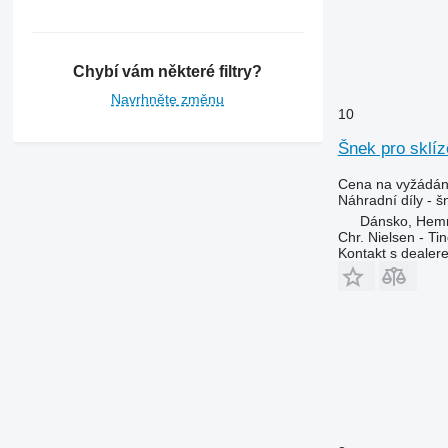
9680
9750
9760 STS
Chybí vám některé filtry?
9770
Navrhněte změnu
9780
10
9860 STS
Šnek pro sklí
9870 STS
9880
Cena na vyžádán
Náhradní díly - š
C-series
Dánsko, Hem
H-series
Chr. Nielsen - T
Kontakt s dealer
JD
S-series
T-series
W-series
X-series
Z-series