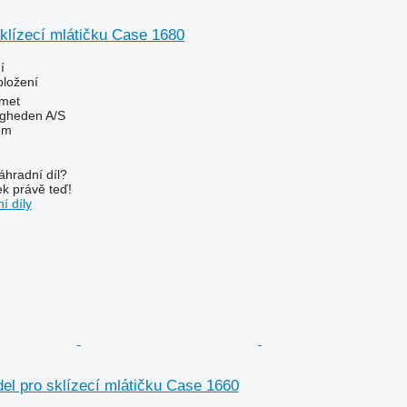
klízecí mlátičku Case 1680
í
bložení
met
ingheden A/S
em
áhradní díl?
k právě teď!
í díly
el pro sklízecí mlátičku Case 1660