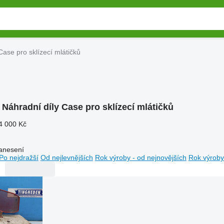
Case pro sklízecí mlátičků
:
Náhradní díly Case pro sklízecí mlátičků
4 000 Kč
anesení
Po nejdražší
Od nejlevnějších
Rok výroby - od nejnovějších
Rok výroby 