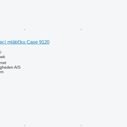
zecí mlátičku Case 9120
í
nek
met
ingheden A/S
em