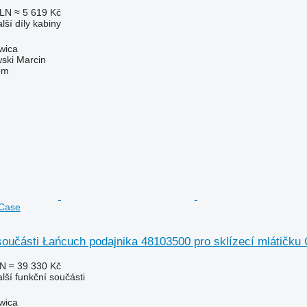
PLN
≈ 5 619 Kč
lší díly kabiny
wica
ski Marcin
em
 Case
součásti Łańcuch podajnika 48103500 pro sklízecí mlátičku
LN
≈ 39 330 Kč
alší funkční součásti
wica