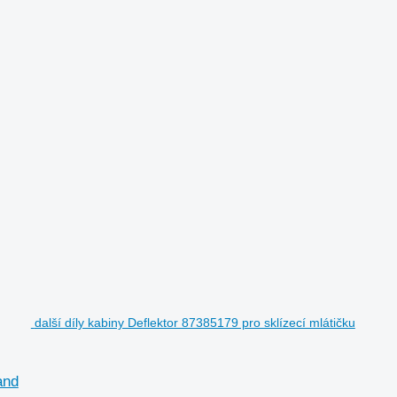
další díly kabiny Deflektor 87385179 pro sklízecí mlátičku
and