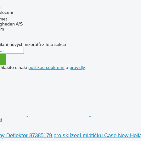
í
bložení
met
ingheden A/S
em
ílání nových inzerátů z této sekce
hlasíte s naší
politikou soukromí
a
pravidly
.
d
iny Deflektor 87385179 pro sklízecí mlátičku Case New Holl