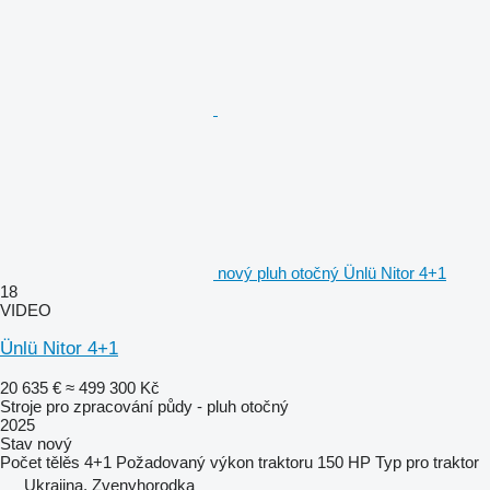
nový pluh otočný Ünlü Nitor 4+1
18
VIDEO
Ünlü Nitor 4+1
20 635 €
≈ 499 300 Kč
Stroje pro zpracování půdy - pluh otočný
2025
Stav
nový
Počet tělěs
4+1
Požadovaný výkon traktoru
150 HP
Typ
pro traktor
Ukrajina, Zvenyhorodka