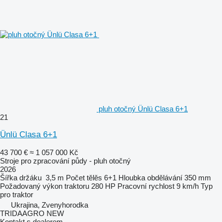
pluh otočný Ünlü Clasa 6+1
21
Ünlü Clasa 6+1
43 700 €
≈ 1 057 000 Kč
Stroje pro zpracování půdy - pluh otočný
2026
Šířka držáku
3,5 m
Počet tělěs
6+1
Hloubka obdělávání
350 mm
Požadovaný výkon traktoru
280 HP
Pracovní rychlost
9 km/h
Typ
pro traktor
Ukrajina, Zvenyhorodka
TRIDAAGRO NEW
Kontakt s dealerem