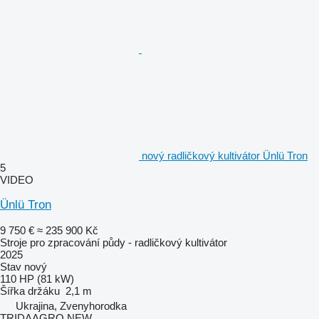
nový radličkový kultivátor Ünlü Tron
5
VIDEO
Ünlü Tron
9 750 €
≈ 235 900 Kč
Stroje pro zpracování půdy - radličkový kultivátor
2025
Stav
nový
110 HP (81 kW)
Šířka držáku
2,1 m
Ukrajina, Zvenyhorodka
TRIDAAGRO NEW