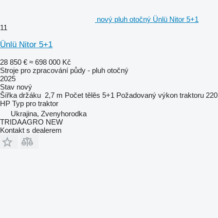
nový pluh otočný Ünlü Nitor 5+1
11
Ünlü Nitor 5+1
28 850 €
≈ 698 000 Kč
Stroje pro zpracování půdy - pluh otočný
2025
Stav
nový
Šířka držáku
2,7 m
Počet tělěs
5+1
Požadovaný výkon traktoru
220
HP
Typ
pro traktor
Ukrajina, Zvenyhorodka
TRIDAAGRO NEW
Kontakt s dealerem