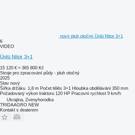
nový pluh otočný Ünlü Nitor 3+1
6
VIDEO
Ünlü Nitor 3+1
15 120 €
≈ 365 800 Kč
Stroje pro zpracování půdy - pluh otočný
2025
Stav
nový
Šířka držáku
1,8 m
Počet tělěs
3+1
Hloubka obdělávání
350 mm
Požadovaný výkon traktoru
120 HP
Pracovní rychlost
9 km/h
Ukrajina, Zvenyhorodka
TRIDAAGRO NEW
Kontakt s dealerem