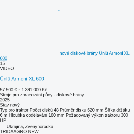
nové diskové brány Ünlü Armoni XL
600
15
VIDEO
Ünlü Armoni XL 600
57 500 €
≈ 1 391 000 Kč
Stroje pro zpracování půdy - diskové brány
2025
Stav
nový
Typ
pro traktor
Počet disků
48
Průměr disku
620 mm
Šířka držáku
6 m
Hloubka obdělávání
180 mm
Požadovaný výkon traktoru
300
HP
Ukrajina, Zvenyhorodka
TRIDAAGRO NEW