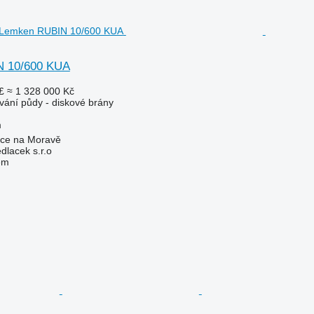
 10/600 KUA
£
≈ 1 328 000 Kč
vání půdy - diskové brány
m
ice na Moravě
lacek s.r.o
em