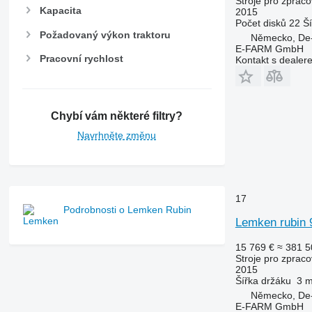
Stroje pro zpraco
Kapacita
2015
Počet disků
22
Š
Požadovaný výkon traktoru
Německo, De
E-FARM GmbH
Pracovní rychlost
Kontakt s dealer
Chybí vám některé filtry?
Navrhněte změnu
17
Podrobnosti o Lemken Rubin
Lemken rubin 
15 769 €
≈ 381 5
Stroje pro zpraco
2015
Šířka držáku
3 
Německo, De
E-FARM GmbH