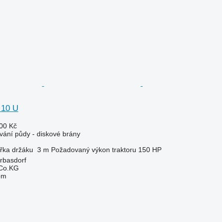
 10 U
00 Kč
vání půdy - diskové brány
ířka držáku
3 m
Požadovaný výkon traktoru
150 HP
rbasdorf
 Co.KG
em