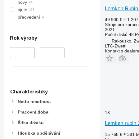
nový
Lemken Rubin
ojeté
předvedení
49 900 €
≈ 1 207
Stroje pro zpraco
2021
Počet disků
48
P
Rok výroby
Rakousko, Zw
LTC-Zwettl
Kontakt s dealer
–
Charakteristiky
Netto hmotnost
Pracovní doba
13
Šířka držáku
Lemken rubin 
Hloubka obdělávání
15 768 €
≈ 381 5