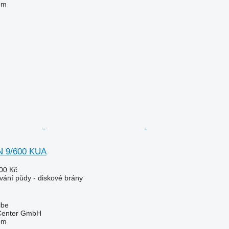
em
 9/600 KUA
00 Kč
vání půdy - diskové brány
lbe
 Center GmbH
em