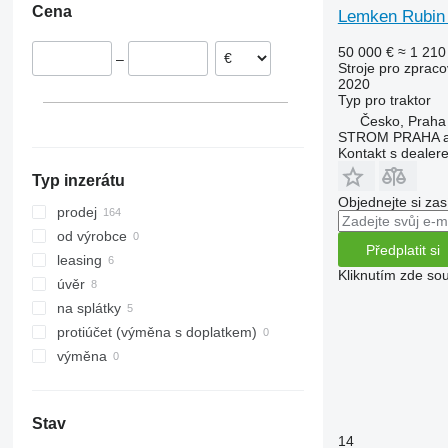
Cena
Lemken Rubin
Slovensko
VariOpal
Opal 140
Rubin 12
VariDiamant 6
Polsko
VariTansanit
VariDiamant 7
VariOpal 7
50 000 €
≈ 1 210
–
Estonsko
VariTitan
VariDiamant 9
VariOpal 8
VariTansanit 8
Stroje pro zpraco
2020
Francie
VarioPack
VariDiamant 10
VariOpal 9
Typ
pro traktor
Nizozemsko
Zirkon
VarioPack 110
Česko, Praha
ukázat vše
STROM PRAHA a
Zirkon 8
Kontakt s dealer
Zirkon 12
Typ inzerátu
Objednejte si zas
prodej
od výrobce
Předplatit si
leasing
Kliknutím zde sou
úvěr
na splátky
protiúčet (výměna s doplatkem)
výměna
Stav
14