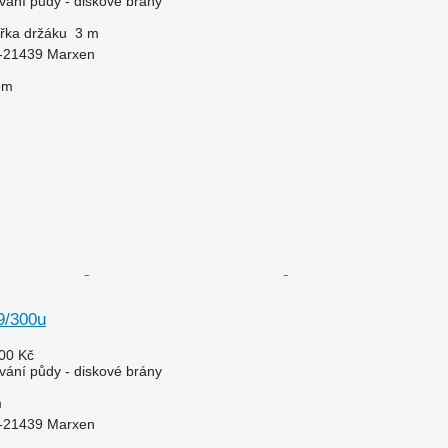
vání půdy - diskové brány
ířka držáku
3 m
-21439 Marxen
em
9/300u
00 Kč
vání půdy - diskové brány
m
-21439 Marxen