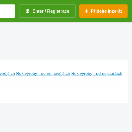
Enter / Registrace
Přidejte inzerát
vnějších
Rok výroby - od nejnovějších
Rok výroby - od nejstarších