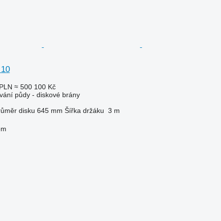
 10
 PLN
≈ 500 100 Kč
vání půdy - diskové brány
růměr disku
645 mm
Šířka držáku
3 m
em