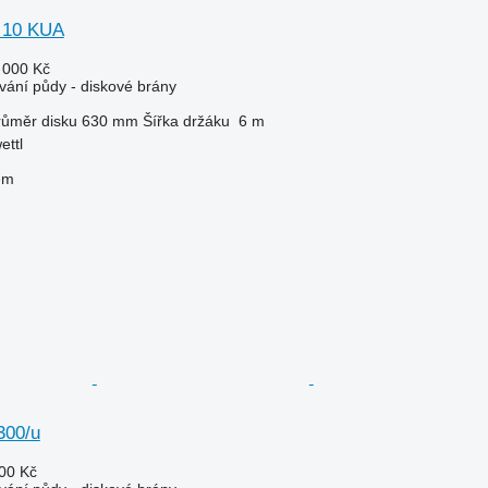
 10 KUA
 000 Kč
vání půdy - diskové brány
růměr disku
630 mm
Šířka držáku
6 m
ettl
em
300/u
00 Kč