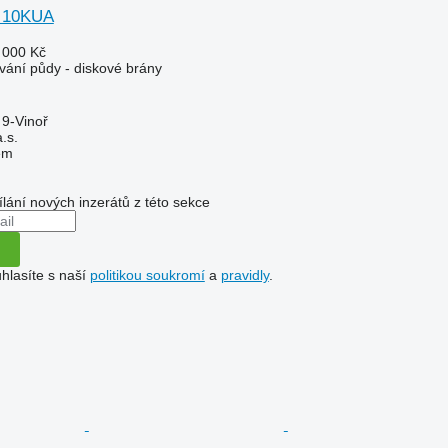
 10KUA
 000 Kč
vání půdy - diskové brány
 9-Vinoř
.s.
em
ílání nových inzerátů z této sekce
hlasíte s naší
politikou soukromí
a
pravidly
.