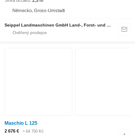
Šířka držáku
2,3 m
Německo, Gross-Umstadt
Seippel Landmaschinen GmbH Land-, Forst- und Gartentechnik
Maschio L 125
2 676 €
≈ 64 750 Kč