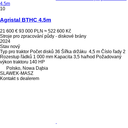
4.5m
10
Agristal BTHC 4.5m
21 600 €
93 000 PLN
≈ 522 600 Kč
Stroje pro zpracování půdy - diskové brány
2024
Stav
nový
Typ
pro traktor
Počet disků
36
Šířka držáku
4,5 m
Číslo řady
2
Rozestup řádků
1 000 mm
Kapacita
3,5 ha/hod
Požadovaný
výkon traktoru
140 HP
Polsko, Nowa Dąbia
SLAWEK-MASZ
Kontakt s dealerem