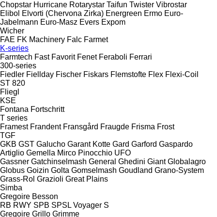
Chopstar
Hurricane
Rotarystar
Taifun
Twister
Vibrostar
Elibol
Elvorti (Chervona Zirka)
Energreen
Ermo
Euro-
Jabelmann
Euro-Masz
Evers
Expom
Wicher
FAE
FK Machinery
Falc
Farmet
K-series
Farmtech
Fast
Favorit
Fenet
Feraboli
Ferrari
300-series
Fiedler
Fiellday
Fischer
Fiskars
Flemstofte
Flex
Flexi-Coil
ST 820
Fliegl
KSE
Fontana
Fortschritt
T series
Framest
Frandent
Fransgård
Fraugde
Frisma
Frost
TGF
GKB
GST
Galucho
Garant Kotte
Gard
Garford
Gaspardo
Artiglio
Gemella
Mirco
Pinocchio
UFO
Gassner
Gatchinselmash
General
Ghedini
Giant
Globalagro
Globus
Goizin
Golta
Gomselmash
Goudland
Grano-System
Grass-Rol
Grazioli
Great Plains
Simba
Gregoire Besson
RB
RWY
SPB
SPSL
Voyager S
Gregoire
Grillo
Grimme