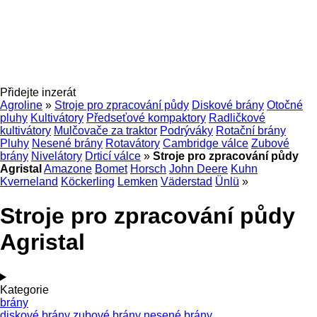
Přidejte inzerát
Agroline
»
Stroje pro zpracování půdy
Diskové brány
Otočné
pluhy
Kultivátory
Předseťové kompaktory
Radličkové
kultivátory
Mulčovače za traktor
Podrýváky
Rotační brány
Pluhy
Nesené brány
Rotavátory
Cambridge válce
Zubové
brány
Nivelátory
Drticí válce
»
Stroje pro zpracování půdy
Agristal
Amazone
Bomet
Horsch
John Deere
Kuhn
Kverneland
Köckerling
Lemken
Väderstad
Ünlü
»
Stroje pro zpracování půdy
Agristal
Kategorie
brány
diskové brány
zubové brány
nesené brány