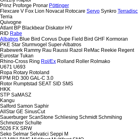
Prinz
Proforge
Pronar
Pöttinger
Flexcare V
Fox
Lion
Novacat
Rotocare
Servo
Synkro
Terradisc
Terria
Quivogne
Atlant
BP
Blackbear
Diskator
HV
RID
Rabe
Albatros
Blue Bird
Corvus
Dupe
Field Bird
GHF
Kormoran
PKE
Star
Sturmvogel
Super-Albatros
Rabewerk
Rammy
Rau
Raussi
Razol
ReMac
Reekie
Regent
Eurostar
Tukan
Rhino-Cross
Ring
Rol/Ex
Rolland
Roller
Rolmako
U671
U693
Ropa
Rotary
Rotoland
FPM RD 300
GAL-C 3.0
Rotor
Rumptstad
SEAT
SID
SMS
HKK
STP
SaMASZ
Kangu
Salford
Samon
Saphir
AllStar
GE
SinusCut
Sauerburger
ScanStone
Schliesing
Schmidt
Schmihing
Schmotzer
Schulte
5026
FX
SRW
Seko
Selmar
Selvatici
Seppi M