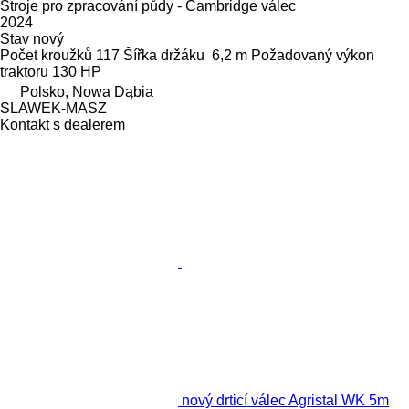
Stroje pro zpracování půdy - Cambridge válec
2024
Stav
nový
Počet kroužků
117
Šířka držáku
6,2 m
Požadovaný výkon
traktoru
130 HP
Polsko, Nowa Dąbia
SLAWEK-MASZ
Kontakt s dealerem
nový drticí válec Agristal WK 5m