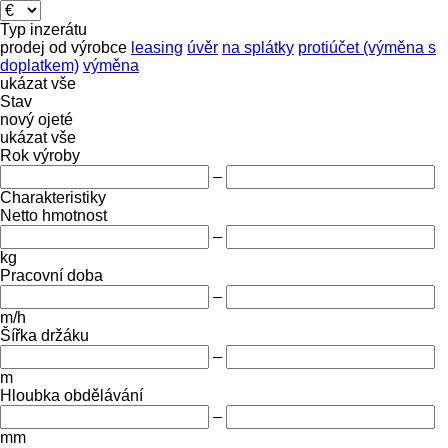
Typ inzerátu
prodej
od výrobce
leasing
úvěr
na splátky
protiúčet (výměna s
doplatkem)
výměna
ukázat vše
Stav
nový
ojeté
ukázat vše
Rok výroby
–
Charakteristiky
Netto hmotnost
–
kg
Pracovní doba
–
m/h
Šířka držáku
–
m
Hloubka obdělávání
–
mm