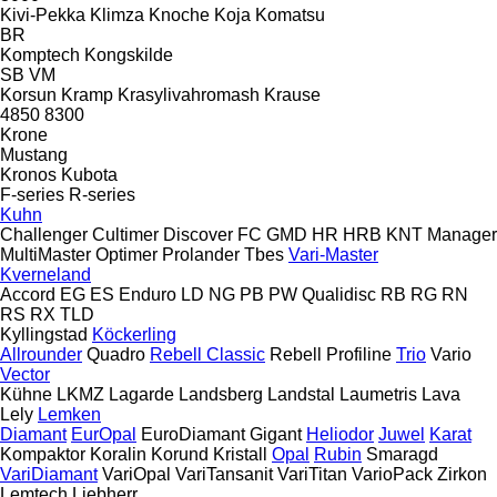
Kivi-Pekka
Klimza
Knoche
Koja
Komatsu
BR
Komptech
Kongskilde
SB
VM
Korsun
Kramp
Krasylivahromash
Krause
4850
8300
Krone
Mustang
Kronos
Kubota
F-series
R-series
Kuhn
Challenger
Cultimer
Discover
FC
GMD
HR
HRB
KNT
Manager
MultiMaster
Optimer
Prolander
Tbes
Vari-Master
Kverneland
Accord
EG
ES
Enduro
LD
NG
PB
PW
Qualidisc
RB
RG
RN
RS
RX
TLD
Kyllingstad
Köckerling
Allrounder
Quadro
Rebell Classic
Rebell Profiline
Trio
Vario
Vector
Kühne
LKMZ
Lagarde
Landsberg
Landstal
Laumetris
Lava
Lely
Lemken
Diamant
EurOpal
EuroDiamant
Gigant
Heliodor
Juwel
Karat
Kompaktor
Koralin
Korund
Kristall
Opal
Rubin
Smaragd
VariDiamant
VariOpal
VariTansanit
VariTitan
VarioPack
Zirkon
Lemtech
Liebherr