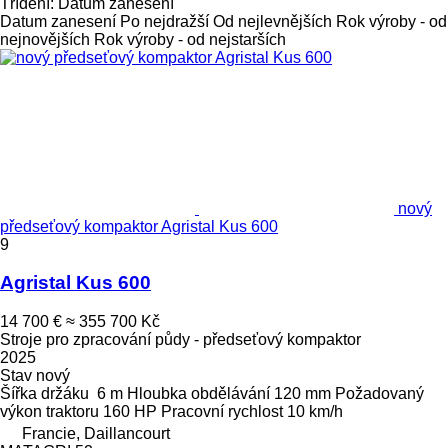
Třídění
:
Datum zanesení
Datum zanesení
Po nejdražší
Od nejlevnějších
Rok výroby - od
nejnovějších
Rok výroby - od nejstarších
nový
předseťový kompaktor Agristal Kus 600
9
Agristal Kus 600
14 700 €
≈ 355 700 Kč
Stroje pro zpracování půdy - předseťový kompaktor
2025
Stav
nový
Šířka držáku
6 m
Hloubka obdělávání
120 mm
Požadovaný
výkon traktoru
160 HP
Pracovní rychlost
10 km/h
Francie, Daillancourt