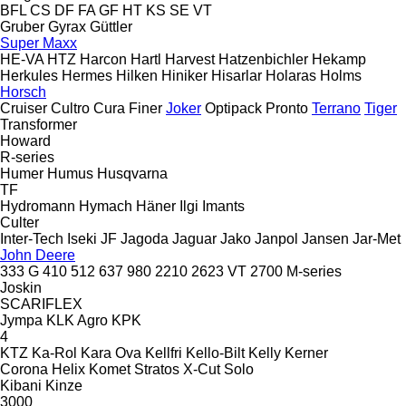
BFL
CS
DF
FA
GF
HT
KS
SE
VT
Gruber
Gyrax
Güttler
Super Maxx
HE-VA
HTZ
Harcon
Hartl
Harvest
Hatzenbichler
Hekamp
Herkules
Hermes
Hilken
Hiniker
Hisarlar
Holaras
Holms
Horsch
Cruiser
Cultro
Cura
Finer
Joker
Optipack
Pronto
Terrano
Tiger
Transformer
Howard
R-series
Humer
Humus
Husqvarna
TF
Hydromann
Hymach
Häner
Ilgi
Imants
Culter
Inter-Tech
Iseki
JF
Jagoda
Jaguar
Jako
Janpol
Jansen
Jar-Met
John Deere
333 G
410
512
637
980
2210
2623 VT
2700
M-series
Joskin
SCARIFLEX
Jympa
KLK Agro
KPK
4
KTZ
Ka-Rol
Kara Ova
Kellfri
Kello-Bilt
Kelly
Kerner
Corona
Helix
Komet
Stratos
X-Cut Solo
Kibani
Kinze
3000