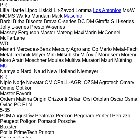
PR
Lilla Harrie
Lipco
Lisicki
Lit-Zavod
Lomma
Los Antonios
M&W
MCMS Warka
Mandam
Mark
Maschio
Barbi
Birba
Bisonte
Brava
C-series
DC
DM
Giraffa S
H-series
Jolly
L-series
Presto
W-series
Massey Ferguson
Master
Mateng
MaxiMarin
McConnel
McFarLane
WDL
Menart
Mercedes-Benz
Mercury Agro and Co
Merlo
Metal-Fach
Metal-Technik
Meyer
Mini
Mitsubishi
Mićović
Monosem
Moreni
Moro Aratri
Moschner
Moulas
Multiva
Muratori
Mzuri
Müthing
MU
Namyslo
Nardi
Naud
New Holland
Niemeyer
KR
Niplo
Norje
Novatar
OM
OPaLL-AGRI
OZSM Agrotech
Omarv
Omme
Optikon
Master
Favorit
Ordem Makina
Origin
Orizzonti
Orkan
Orsi
Ortolan
Oscar
Osma
Ovlac
PC
PLN
5-35
POM Augustów
Peatmax
Peecon
Pegoraro
Perfect
Peruzzo
Peugeot
Poligon
Pomarol
Porsche
Boxster
Potila
PrimeTech
Prinoth
Grizzly
Raptor