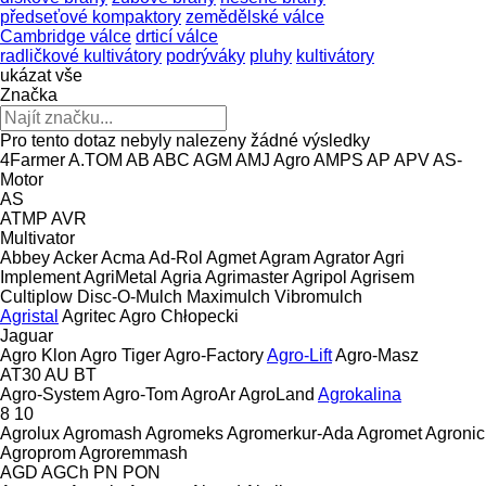
předseťové kompaktory
zemědělské válce
Cambridge válce
drticí válce
radličkové kultivátory
podrýváky
pluhy
kultivátory
ukázat vše
Značka
Pro tento dotaz nebyly nalezeny žádné výsledky
4Farmer
A.TOM
AB
ABC
AGM
AMJ Agro
AMPS
AP
APV
AS-
Motor
AS
ATMP
AVR
Multivator
Abbey
Acker
Acma
Ad-Rol
Agmet
Agram
Agrator
Agri
Implement
AgriMetal
Agria
Agrimaster
Agripol
Agrisem
Cultiplow
Disc-O-Mulch
Maximulch
Vibromulch
Agristal
Agritec
Agro Chłopecki
Jaguar
Agro Klon
Agro Tiger
Agro-Factory
Agro-Lift
Agro-Masz
AT30
AU
BT
Agro-System
Agro-Tom
AgroAr
AgroLand
Agrokalina
8
10
Agrolux
Agromash
Agromeks
Agromerkur-Ada
Agromet
Agronic
Agroprom
Agroremmash
AGD
AGCh
PN
PON