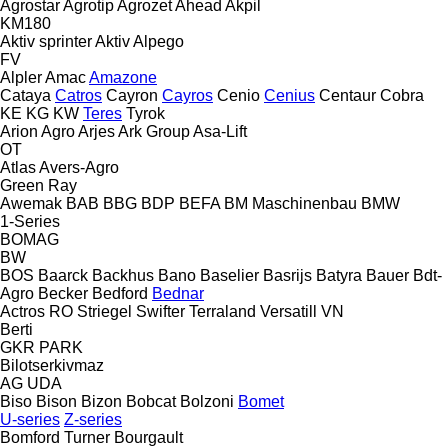
Agrostar
Agrotip
Agrozet
Ahead
Akpil
KM180
Aktiv sprinter
Aktiv
Alpego
FV
Alpler
Amac
Amazone
Cataya
Catros
Cayron
Cayros
Cenio
Cenius
Centaur
Cobra
KE
KG
KW
Teres
Tyrok
Arion Agro
Arjes
Ark Group
Asa-Lift
OT
Atlas
Avers-Agro
Green Ray
Awemak
BAB
BBG
BDP
BEFA
BM Maschinenbau
BMW
1-Series
BOMAG
BW
BOS
Baarck
Backhus
Bano
Baselier
Basrijs
Batyra
Bauer
Bdt-
Agro
Becker
Bedford
Bednar
Actros RO
Striegel
Swifter
Terraland
Versatill VN
Berti
GKR
PARK
Bilotserkivmaz
AG
UDA
Biso
Bison
Bizon
Bobcat
Bolzoni
Bomet
U-series
Z-series
Bomford Turner
Bourgault