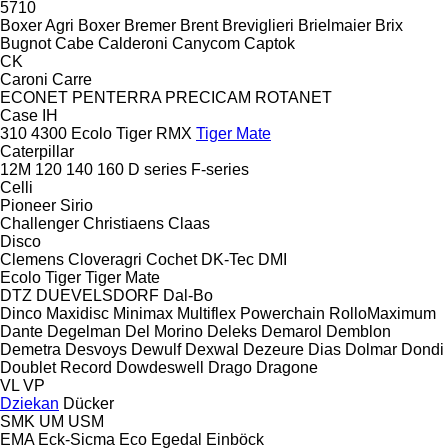
5710
Boxer Agri
Boxer
Bremer
Brent
Breviglieri
Brielmaier
Brix
Bugnot
Cabe
Calderoni
Canycom
Captok
CK
Caroni
Carre
ECONET
PENTERRA
PRECICAM
ROTANET
Case IH
310
4300
Ecolo Tiger
RMX
Tiger Mate
Caterpillar
12M
120
140
160
D series
F-series
Celli
Pioneer
Sirio
Challenger
Christiaens
Claas
Disco
Clemens
Cloveragri
Cochet
DK-Tec
DMI
Ecolo Tiger
Tiger Mate
DTZ
DUEVELSDORF
Dal-Bo
Dinco
Maxidisc
Minimax
Multiflex
Powerchain
RolloMaximum
Dante
Degelman
Del Morino
Deleks
Demarol
Demblon
Demetra
Desvoys
Dewulf
Dexwal
Dezeure
Dias
Dolmar
Dondi
Doublet Record
Dowdeswell
Drago
Dragone
VL
VP
Dziekan
Dücker
SMK
UM
USM
EMA
Eck-Sicma
Eco
Egedal
Einböck