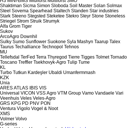
H3
MINI-BMS
Midiforst
Multiforst
SMO
Shaktiman
Sicma
Simon
Sloboda
Soil Master
Solan
Solmax
Steel
Sovema
Spearhead
Staltech
Standen
Star industries
Stark
Steeno
Stegsted
Steketee
Stekro
Steyr
Stone
Stoneless
Striegel
Strom
Struik
Strumyk
Alfa
Grom
Tiger
Sukov
ArcoAgro
Downhil
Sulky
Sumo
Sunflower
Suokone
Syla Mashyn
Taarup
Talex
Taurus
Techalliance
Technopol
Tehnos
MU
Tellefsdal
TerFed
Terra
Thyregod
Tierre
Tigges
Tolmet
Tornado
Toscano
Treffler
Tsekhovyk-Agro
Tulip
Tume
KL
Turbo
Tutkun Kardeşler
Ubaldi
Umanfermmash
KZK
Unia
ARES
ATLAS
IBIS
VIS
Universal
VICON
VSS Agro
VTM Group
Vamo
Vandaele
Vari
Veenhuis
Veles
Veles-Agro
GRS
KPG
PD
PNV
PON
Ventura
Vigolo
Vogel & Noot
XMS
Volmer
Volvo
G-series