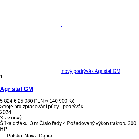
nový podrývák Agristal GM
11
Agristal GM
5 824 €
25 080 PLN
≈ 140 900 Kč
Stroje pro zpracování půdy - podrývák
2024
Stav
nový
Šířka držáku
3 m
Číslo řady
4
Požadovaný výkon traktoru
200
HP
Polsko, Nowa Dąbia