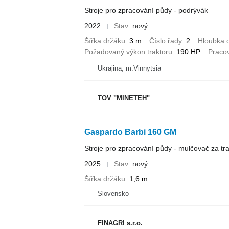
Stroje pro zpracování půdy - podrývák
2022
Stav
nový
Šířka držáku
3 m
Číslo řady
2
Hloubka 
Požadovaný výkon traktoru
190 HP
Pracov
Ukrajina, m.Vinnytsia
TOV "MINETEH"
Gaspardo Barbi 160 GM
Stroje pro zpracování půdy - mulčovač za tra
2025
Stav
nový
Šířka držáku
1,6 m
Slovensko
FINAGRI s.r.o.