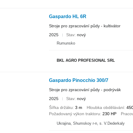
Gaspardo HL 6R
Stroje pro zpracování půdy - kultivátor
2025
Stav
nový
Rumunsko
BKL AGRO PROFESIONAL SRL
Gaspardo Pinocchio 300/7
Stroje pro zpracování půdy - podrývák
2025
Stav
nový
Šířka držáku
3 m
Hloubka obdělávání
45
Požadovaný výkon traktoru
230 HP
Pracov
Ukrajina, Shumskoy r-n, s. V.Dederkaly