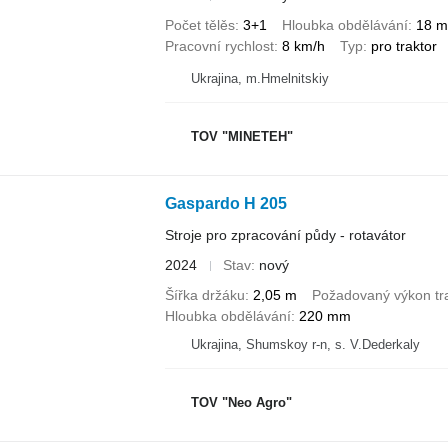
Počet tělěs
3+1
Hloubka obdělávání
18 
Pracovní rychlost
8 km/h
Typ
pro traktor
Ukrajina, m.Hmelnitskiy
TOV "MINETEH"
Gaspardo H 205
Stroje pro zpracování půdy - rotavátor
2024
Stav
nový
Šířka držáku
2,05 m
Požadovaný výkon tr
Hloubka obdělávání
220 mm
Ukrajina, Shumskoy r-n, s. V.Dederkaly
TOV "Neo Agro"