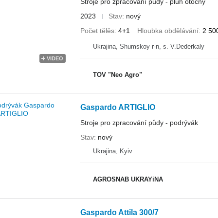
Stroje pro zpracování půdy - pluh otočný
2023
Stav
nový
Počet tělěs
4+1
Hloubka obdělávání
2 50
Ukrajina, Shumskoy r-n, s. V.Dederkaly
VIDEO
TOV "Neo Agro"
Gaspardo ARTIGLIO
Stroje pro zpracování půdy - podrývák
Stav
nový
Ukrajina, Kyiv
AGROSNAB UKRAYiNA
Gaspardo Attila 300/7