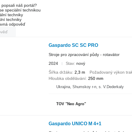
 popsali náš portál?
 se speciální technikou
ální techniky
lní techniky
rávná odpověď
ověď
Gaspardo SC SC PRO
Stroje pro zpracování půdy - rotavátor
2024
Stav
nový
Šířka držáku
2,3 m
Požadovaný výkon tra
Hloubka obdělávání
250 mm
Ukrajina, Shumskoy r-n, s. V.Dederkaly
TOV "Neo Agro"
Gaspardo UNICO M 4+1