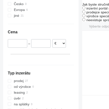
Česko
Prolander
RG
Koralin
H-series
Terria
Star
TopDown
Jak byste stručně
inzertní portál
Evropa
Tbes
RN
Korund
Jolly
Sturmvogel
prodejce speci
jiné
Slovensko
Vari-Master
RS
Kristall
L-series
Super-Albatros
výrobce speciá
neexistuje sp
Rumunsko
Ukrajina
RX
Opal
Presto
Vyberte odp
Německo
TLD
Rubin
W-series
Cena
Bulharsko
Smaragd
VariDiamant
–
VariOpal
VariTansanit
VariTitan
VarioPack
Zirkon
Typ inzerátu
prodej
od výrobce
leasing
úvěr
na splátky