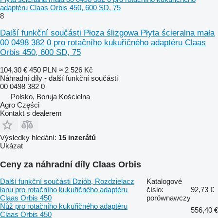
adaptéru Claas Orbis 450, 600 SD, 75
8
Další funkční součásti Płoza ślizgowa Płyta ścieralna mała
00 0498 382 0 pro rotačního kukuřičného adaptéru Claas
Orbis 450, 600 SD, 75
104,30 €
450 PLN
≈ 2 526 Kč
Náhradní díly - další funkční součásti
00 0498 382 0
Polsko, Boruja Kościelna
Agro Części
Kontakt s dealerem
Výsledky hledání:
15 inzerátů
Ukázat
Ceny za náhradní díly Claas Orbis
Další funkční součásti Dziób, Rozdzielacz
Katalogové
łanu pro rotačního kukuřičného adaptéru
číslo:
92,73 €
Claas Orbis 450
porównawczy
Nůž pro rotačního kukuřičného adaptéru
556,40 €
Claas Orbis 450