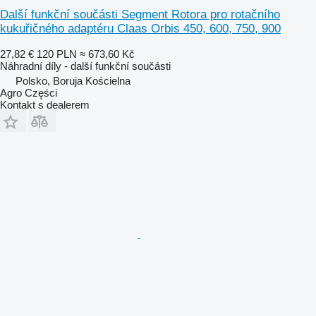
Další funkční součásti Segment Rotora pro rotačního
kukuřičného adaptéru Claas Orbis 450, 600, 750, 900
27,82 €
120 PLN
≈ 673,60 Kč
Náhradní díly - další funkční součásti
Polsko, Boruja Kościelna
Agro Części
Kontakt s dealerem