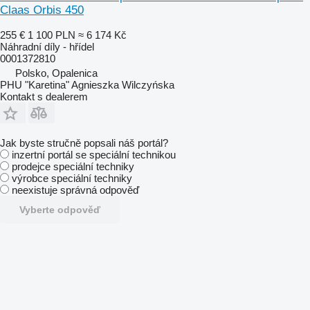
Claas Orbis 450
255 €
1 100 PLN
≈ 6 174 Kč
Náhradní díly - hřídel
0001372810
Polsko, Opalenica
PHU "Karetina" Agnieszka Wilczyńska
Kontakt s dealerem
Jak byste stručně popsali náš portál?
inzertní portál se speciální technikou
prodejce speciální techniky
výrobce speciální techniky
neexistuje správná odpověď
Vyberte odpověď