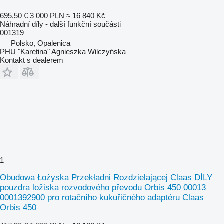
695,50 €
3 000 PLN
≈ 16 840 Kč
Náhradní díly - další funkční součásti
001319
Polsko, Opalenica
PHU "Karetina" Agnieszka Wilczyńska
Kontakt s dealerem
1
Obudowa Łożyska Przekładni Rozdzielającej Claas DÍLY
pouzdra ložiska rozvodového převodu Orbis 450 00013
0001392900 pro rotačního kukuřičného adaptéru Claas
Orbis 450