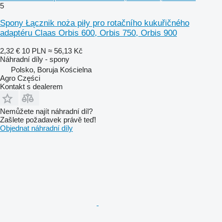
5
Spony Łącznik noża piły pro rotačního kukuřičného
adaptéru Claas Orbis 600, Orbis 750, Orbis 900
2,32 €
10 PLN
≈ 56,13 Kč
Náhradní díly - spony
Polsko, Boruja Kościelna
Agro Części
Kontakt s dealerem
Nemůžete najít náhradní díl?
Zašlete požadavek právě teď!
Objednat náhradní díly