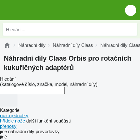
Náhradní díly
Náhradní díly Claas
Náhradní díly Claa
Náhradní díly Claas Orbis pro rotačních
kukuřičných adaptérů
Hledání
(katalogové číslo, značka, model, náhradní díly)
Kategorie
řídicí jednotky
hřídele
nože
další funkční součásti
přenosy
jiné náhradní díly převodovky
jiné