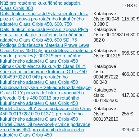
Nůž pro rotačního kukuřičného adaptéru
1 043 €
Claas Orbis 900
Další funkční součásti Płyta ścieralna, duża
Katalogové
płoza ślizgowa pro rotačního kukuřičného
číslo: 00 049
115,90 €
adaptéru Claas Orbis 450, 600, 750
8 380 0
Další funkční součásti Płoza ślizgowa Płyta
Katalogové
ścieralna mała pro rotačního kukuřičného
číslo: 00 0498
104,30 €
adaptéru Claas Orbis 450, 600 SD, 75
382 0
Podłoga Oddzielacza Materiału Prawa Lewa
Claas Orbis 450 Díly pro oddělovač materiálu,
Katalogové
695,50 €
spodní pravý levý, 001319 pro rotačního
číslo: 001319
kukuřičného adaptéru Claas Orbis 450
Ślimak Oddzielacza Kukurydz Claas DÍLY
Katalogové
šnekového odlučovače kukuřice Orbis 450
číslo:
486,80 €
0004997022 00 049 pro rotačního
0004997022
kukuřičného adaptéru Claas Orbis 450
00 049
Obudowa Łożyska Przekładni Rozdzielającej
Katalogové
Claas DÍLY pouzdra ložiska rozvodového
číslo:
417,30 €
převodu Orbis 450 00013 pro rotačního
0001392900
kukuřičného adaptéru Claas Orbis 450
Hřídel Claas DÍLY válce podavače obilí Orbis
Katalogové
450 0001372810 00 0137 2 pro rotačního
číslo:
255 €
kukuřičného adaptéru Claas Orbis 450
0001372810
Hřídel Claas Díl převodovky válce podavače
zrna Orbis 450 pro rotačního kukuřičného
324,60 €
adaptéru Claas Orbis 450