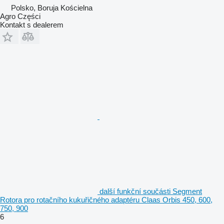
Polsko, Boruja Kościelna
Agro Części
Kontakt s dealerem
další funkční součásti Segment
Rotora pro rotačního kukuřičného adaptéru Claas Orbis 450, 600,
750, 900
6