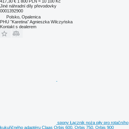
417,30 €
1 800 PLN
≈ 10 100 Kč
Jiné náhradní díly převodovky
0001392900
Polsko, Opalenica
PHU "Karetina" Agnieszka Wilczyńska
Kontakt s dealerem
spony Łącznik noża piły pro rotačního
kukuřičného adaptéru Claas Orbis 600, Orbis 750, Orbis 900