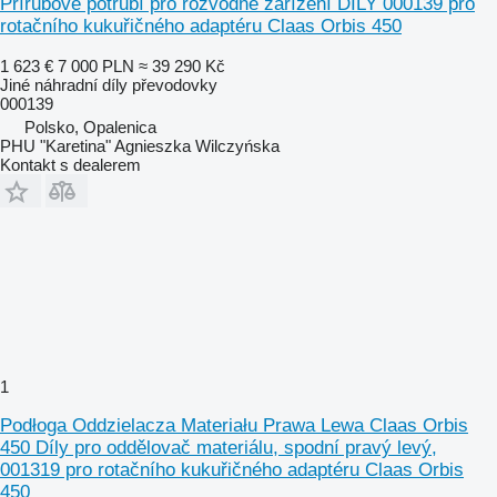
Přírubové potrubí pro rozvodné zařízení DÍLY 000139 pro
rotačního kukuřičného adaptéru Claas Orbis 450
1 623 €
7 000 PLN
≈ 39 290 Kč
Jiné náhradní díly převodovky
000139
Polsko, Opalenica
PHU "Karetina" Agnieszka Wilczyńska
Kontakt s dealerem
1
Podłoga Oddzielacza Materiału Prawa Lewa Claas Orbis
450 Díly pro oddělovač materiálu, spodní pravý levý,
001319 pro rotačního kukuřičného adaptéru Claas Orbis
450