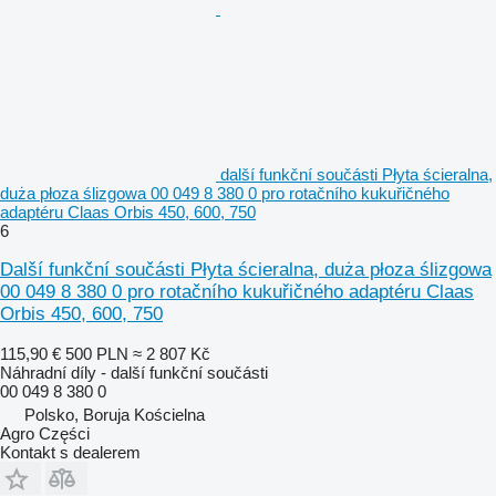
další funkční součásti Płyta ścieralna,
duża płoza ślizgowa 00 049 8 380 0 pro rotačního kukuřičného
adaptéru Claas Orbis 450, 600, 750
6
Další funkční součásti Płyta ścieralna, duża płoza ślizgowa
00 049 8 380 0 pro rotačního kukuřičného adaptéru Claas
Orbis 450, 600, 750
115,90 €
500 PLN
≈ 2 807 Kč
Náhradní díly - další funkční součásti
00 049 8 380 0
Polsko, Boruja Kościelna
Agro Części
Kontakt s dealerem