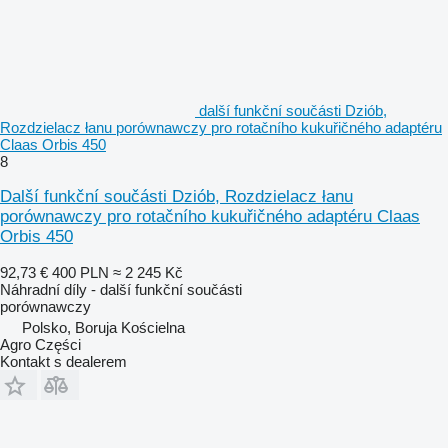
další funkční součásti Dziób,
Rozdzielacz łanu porównawczy pro rotačního kukuřičného adaptéru
Claas Orbis 450
8
Další funkční součásti Dziób, Rozdzielacz łanu
porównawczy pro rotačního kukuřičného adaptéru Claas
Orbis 450
92,73 €
400 PLN
≈ 2 245 Kč
Náhradní díly - další funkční součásti
porównawczy
Polsko, Boruja Kościelna
Agro Części
Kontakt s dealerem