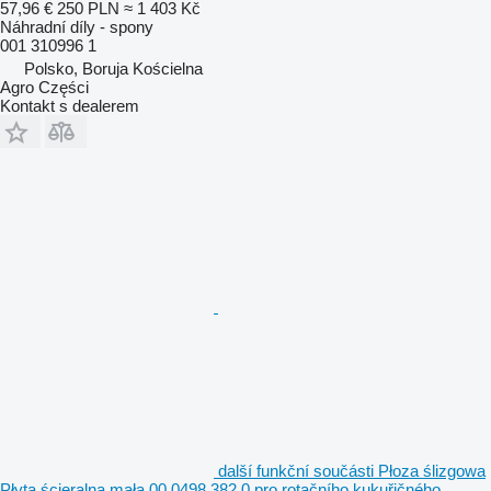
57,96 €
250 PLN
≈ 1 403 Kč
Náhradní díly - spony
001 310996 1
Polsko, Boruja Kościelna
Agro Części
Kontakt s dealerem
další funkční součásti Płoza ślizgowa
Płyta ścieralna mała 00 0498 382 0 pro rotačního kukuřičného