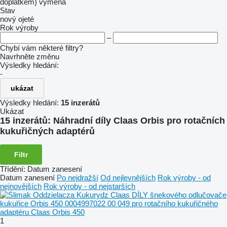
doplatkem)
výměna
Stav
nový
ojeté
Rok výroby
–
Chybí vám některé filtry?
Navrhněte změnu
Výsledky hledání:
-
ukázat
Výsledky hledání:
15 inzerátů
Ukázat
15 inzerátů:
Náhradní díly Claas Orbis pro rotačních
kukuřičných adaptérů
Filtr
Třídění
:
Datum zanesení
Datum zanesení
Po nejdražší
Od nejlevnějších
Rok výroby - od
nejnovějších
Rok výroby - od nejstarších
1