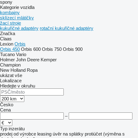
spony
Kategorie vozidla
kombajny
sklízecí mlátičky
žací stroje
kukuřičné adaptéry
rotační kukuřičné adaptéry
Značka
Claas
Lexion
Orbis
Orbis 450
Orbis 600
Orbis 750
Orbis 900
Tucano
Vario
Holmer
John Deere
Kemper
Champion
New Holland
Ropa
ukázat vše
Lokalizace
Hledejte v okruhu
Česko
Cena
–
Typ inzerátu
prodej
od výrobce
leasing
úvěr
na splátky
protiúčet (výměna s