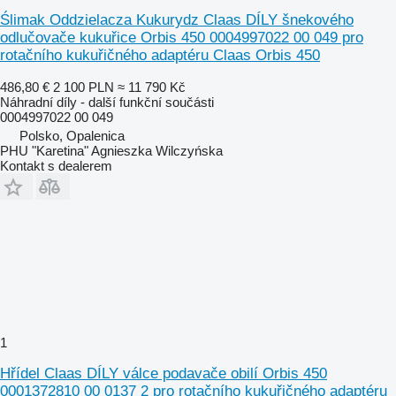
Ślimak Oddzielacza Kukurydz Claas DÍLY šnekového
odlučovače kukuřice Orbis 450 0004997022 00 049 pro
rotačního kukuřičného adaptéru Claas Orbis 450
486,80 €
2 100 PLN
≈ 11 790 Kč
Náhradní díly - další funkční součásti
0004997022 00 049
Polsko, Opalenica
PHU "Karetina" Agnieszka Wilczyńska
Kontakt s dealerem
1
Hřídel Claas DÍLY válce podavače obilí Orbis 450
0001372810 00 0137 2 pro rotačního kukuřičného adaptéru