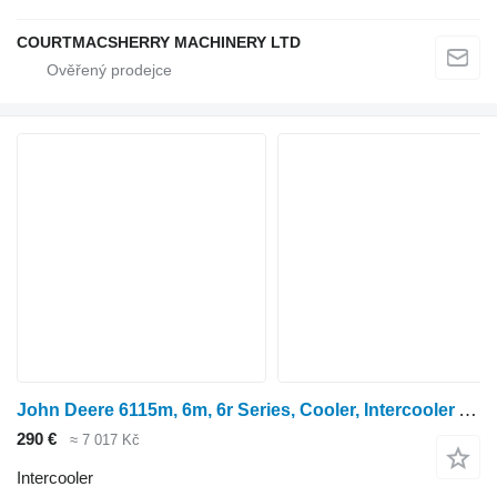
COURTMACSHERRY MACHINERY LTD
John Deere 6115m, 6m, 6r Series, Cooler, Intercooler Al221619, Al206989 AL206989 pro kolového traktoru 6115M
290 €
≈ 7 017 Kč
Intercooler