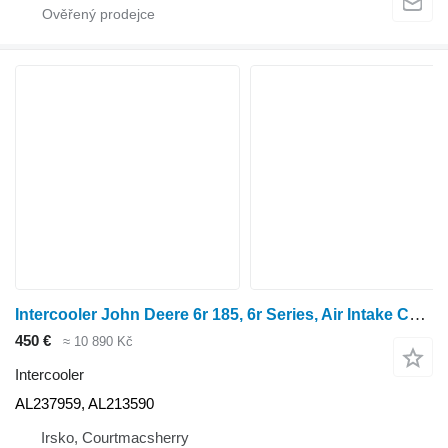
Intercooler John Deere 6r 185, 6r Series, Air Intake Cooler, Aftercooler Al237959, Al21 AL237959 pro kolového traktoru 6R 2023
450 €
≈ 10 890 Kč
Intercooler
AL237959, AL213590
Irsko, Courtmacsherry