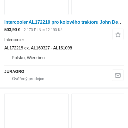
Intercooler AL172219 pro kolového traktoru John Deere 6920
503,90 €
2 170 PLN
≈ 12 190 Kč
Intercooler
AL172219 ex. AL160327 - AL161098
Polsko, Wierzbno
JURAGRO