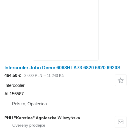
Intercooler John Deere 6068HLA73 6820 6920 6920S DÍLY MEDZÍCÍHO CHLADIČE AL156587 pro kolového traktoru John Deere 6820 6920 6920S
464,50 €
2 000 PLN
≈ 11 240 Kč
Intercooler
AL156587
Polsko, Opalenica
PHU "Karetina" Agnieszka Wilczyńska