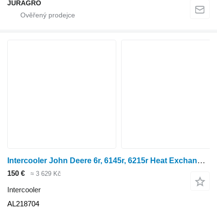
JURAGRO
Intercooler John Deere 6r, 6145r, 6215r Heat Exchanger Cross Flow Fuel Cooler AL218704 pro kolového traktoru
150 €
≈ 3 629 Kč
Intercooler
AL218704