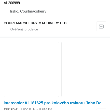
AL206989
Irsko, Courtmacsherry
COURTMACSHERRY MACHINERY LTD
Intercooler AL181625 pro kolového traktoru John Deere 6230
232,20 €
1 000 PLN
≈ 5 619 Kč