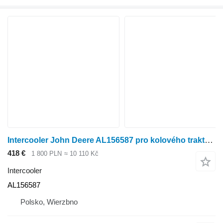
Intercooler John Deere AL156587 pro kolového traktoru John Deere 6620
418 €
1 800 PLN
≈ 10 110 Kč
Intercooler
AL156587
Polsko, Wierzbno