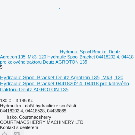
Hydraulic Spool Bracket Deutz
Agrotron 135, Mk3, 120 Hydraulic Spool Bracket 04418202.4, 04418
pro kolového traktoru Deutz AGROTON 135
5
Hydraulic Spool Bracket Deutz Agrotron 135, Mk3, 120
Hydraulic Spool Bracket 04418202.4, 04418 pro kolového
traktoru Deutz AGROTON 135
130 €
≈ 3 145 Kč
Hydraulika - další hydraulické součásti
04418202.4, 04418528, 04436869
Irsko, Courtmacsherry
COURTMACSHERRY MACHINERY LTD
Kontakt s dealerem