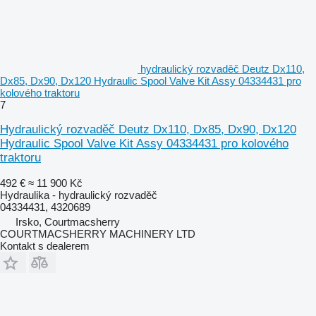
hydraulický rozvaděč Deutz Dx110,
Dx85, Dx90, Dx120 Hydraulic Spool Valve Kit Assy 04334431 pro
kolového traktoru
7
Hydraulický rozvaděč Deutz Dx110, Dx85, Dx90, Dx120
Hydraulic Spool Valve Kit Assy 04334431 pro kolového
traktoru
492 €
≈ 11 900 Kč
Hydraulika - hydraulický rozvaděč
04334431, 4320689
Irsko, Courtmacsherry
COURTMACSHERRY MACHINERY LTD
Kontakt s dealerem