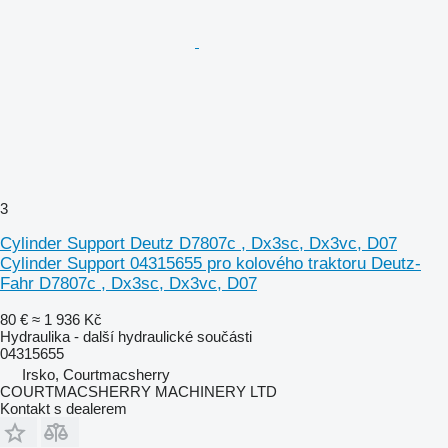
3
Cylinder Support Deutz D7807c , Dx3sc, Dx3vc, D07
Cylinder Support 04315655 pro kolového traktoru Deutz-
Fahr D7807c , Dx3sc, Dx3vc, D07
80 €
≈ 1 936 Kč
Hydraulika - další hydraulické součásti
04315655
Irsko, Courtmacsherry
COURTMACSHERRY MACHINERY LTD
Kontakt s dealerem