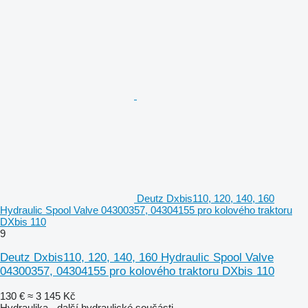
Deutz Dxbis110, 120, 140, 160
Hydraulic Spool Valve 04300357, 04304155 pro kolového traktoru
DXbis 110
9
Deutz Dxbis110, 120, 140, 160 Hydraulic Spool Valve
04300357, 04304155 pro kolového traktoru DXbis 110
130 €
≈ 3 145 Kč
Hydraulika - další hydraulické součásti