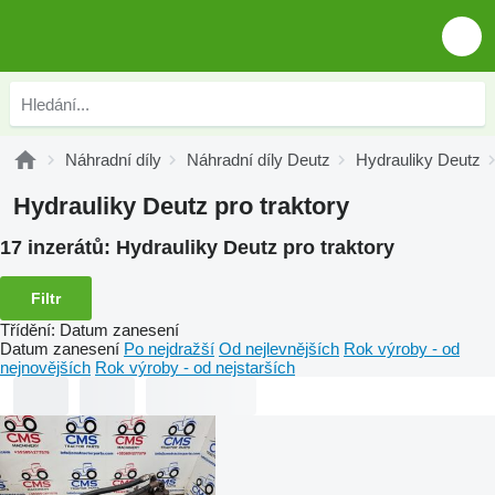
Náhradní díly
Náhradní díly Deutz
Hydrauliky Deutz
Hydrauliky Deutz pro traktory
17 inzerátů:
Hydrauliky Deutz pro traktory
Filtr
Třídění
:
Datum zanesení
Datum zanesení
Po nejdražší
Od nejlevnějších
Rok výroby - od
nejnovějších
Rok výroby - od nejstarších