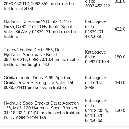
číslo:
861 €
2093.452.112, 2093.352 pro kolového
2093.452.112
traktoru 6120.40
Hydraulický rozvaděč Deutz Dx110,
Katalogové
Dx85, Dx90, Dx120 Hydraulic Spool
číslo:
492 €
Valve Kit Assy 04334431 pro kolového
04334431,
traktoru
4320689
Tlaková hadice Deutz 956, Dutz
Katalogové
Hydraulic Spool Valve Bosch
číslo:
180 €
0521601216, 0.98270.10.4 pro kolového
0.98270.10.4
traktoru Lamborghini 956
Orbitální motor Deutz 4.95, Agroton,
Katalogové
Orbital Power Steering Unit Valve 150-
číslo: 150-
490 €
8088, 04411 pro kolového traktoru
8088
Katalogové
Hydraulic Spool Bracket Deutz Agrotron
číslo:
135, Mk3, 120 Hydraulic Spool Bracket
04418202.4,
130 €
04418202.4, 04418 pro kolového traktoru
04418528,
Deutz AGROTON 135
04436869