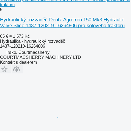
traktoru
5
Hydraulický rozvaděč Deutz Agrotron 150 Mk3 Hydraulic
Valve Slice 1437-120219-16264806 pro kolového traktoru
65 €
≈ 1 573 Kč
Hydraulika - hydraulický rozvaděč
1437-120219-16264806
Irsko, Courtmacsherry
COURTMACSHERRY MACHINERY LTD
Kontakt s dealerem