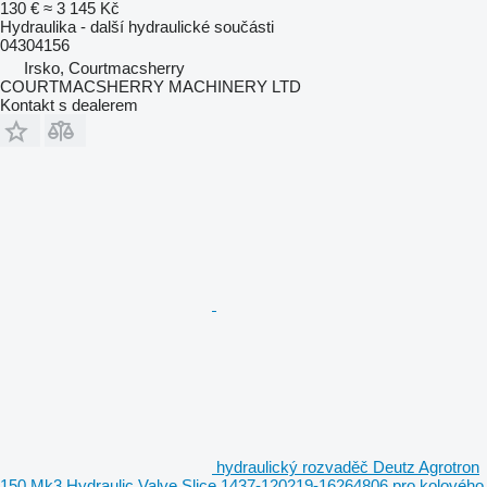
130 €
≈ 3 145 Kč
Hydraulika - další hydraulické součásti
04304156
Irsko, Courtmacsherry
COURTMACSHERRY MACHINERY LTD
Kontakt s dealerem
hydraulický rozvaděč Deutz Agrotron
150 Mk3 Hydraulic Valve Slice 1437-120219-16264806 pro kolového