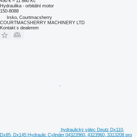
490 €
≈ 11 860 Kč
Hydraulika - orbitální motor
150-8088
Irsko, Courtmacsherry
COURTMACSHERRY MACHINERY LTD
Kontakt s dealerem
hydraulický válec Deutz Dx110,
Dx85, Dx145 Hydraulic Cylinder 04323960, 4323960, 3313208 pro