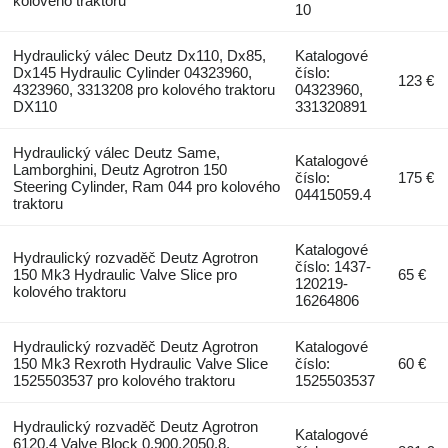
kolového traktoru
10
Hydraulický válec Deutz Dx110, Dx85,
Katalogové
Dx145 Hydraulic Cylinder 04323960,
číslo:
123 €
4323960, 3313208 pro kolového traktoru
04323960,
DX110
331320891
Hydraulický válec Deutz Same,
Katalogové
Lamborghini, Deutz Agrotron 150
číslo:
175 €
Steering Cylinder, Ram 044 pro kolového
04415059.4
traktoru
Katalogové
Hydraulický rozvaděč Deutz Agrotron
číslo: 1437-
150 Mk3 Hydraulic Valve Slice pro
65 €
120219-
kolového traktoru
16264806
Hydraulický rozvaděč Deutz Agrotron
Katalogové
150 Mk3 Rexroth Hydraulic Valve Slice
číslo:
60 €
1525503537 pro kolového traktoru
1525503537
Hydraulický rozvaděč Deutz Agrotron
Katalogové
6120.4 Valve Block 0.900.2050.8,