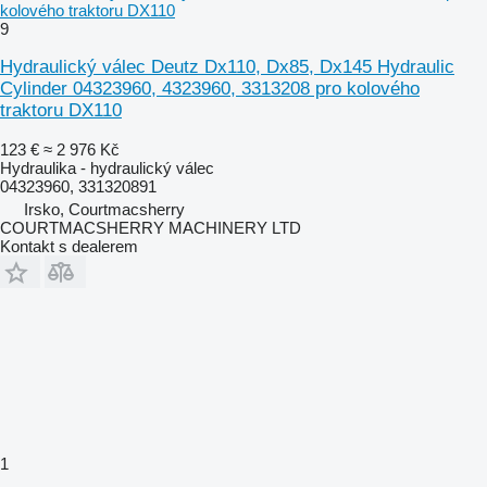
kolového traktoru DX110
9
Hydraulický válec Deutz Dx110, Dx85, Dx145 Hydraulic
Cylinder 04323960, 4323960, 3313208 pro kolového
traktoru DX110
123 €
≈ 2 976 Kč
Hydraulika - hydraulický válec
04323960, 331320891
Irsko, Courtmacsherry
COURTMACSHERRY MACHINERY LTD
Kontakt s dealerem
1