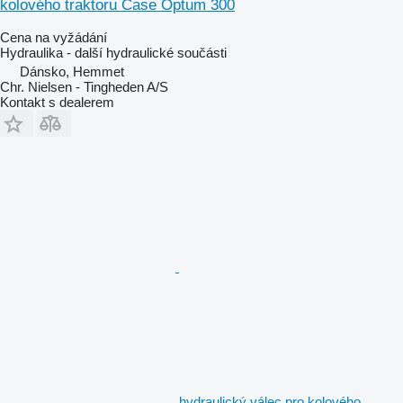
kolového traktoru Case Optum 300
Cena na vyžádání
Hydraulika - další hydraulické součásti
Dánsko, Hemmet
Chr. Nielsen - Tingheden A/S
Kontakt s dealerem
hydraulický válec pro kolového