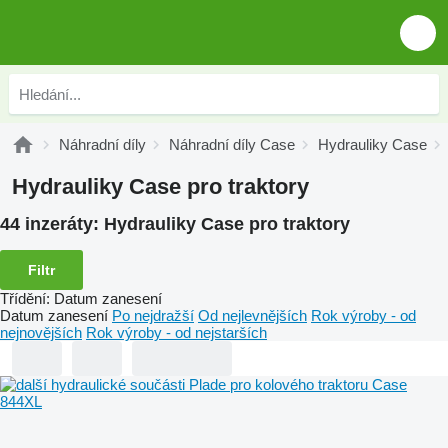
Náhradní díly
Náhradní díly Case
Hydrauliky Case
Hydrauliky Case pro traktory
44 inzeráty:
Hydrauliky Case pro traktory
Filtr
Třídění
:
Datum zanesení
Datum zanesení
Po nejdražší
Od nejlevnějších
Rok výroby - od
nejnovějších
Rok výroby - od nejstarších