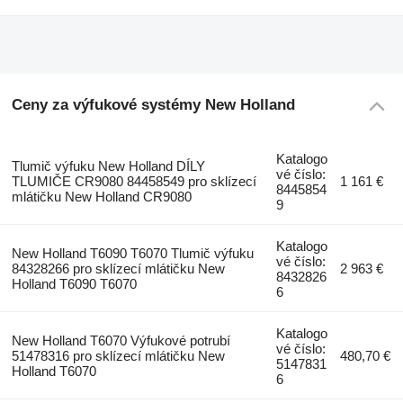
Ceny za výfukové systémy New Holland
Katalogo
Tlumič výfuku New Holland DÍLY
vé číslo:
TLUMIČE CR9080 84458549 pro sklízecí
1 161 €
8445854
mlátičku New Holland CR9080
9
Katalogo
New Holland T6090 T6070 Tlumič výfuku
vé číslo:
84328266 pro sklízecí mlátičku New
2 963 €
8432826
Holland T6090 T6070
6
Katalogo
New Holland T6070 Výfukové potrubí
vé číslo:
51478316 pro sklízecí mlátičku New
480,70 €
5147831
Holland T6070
6