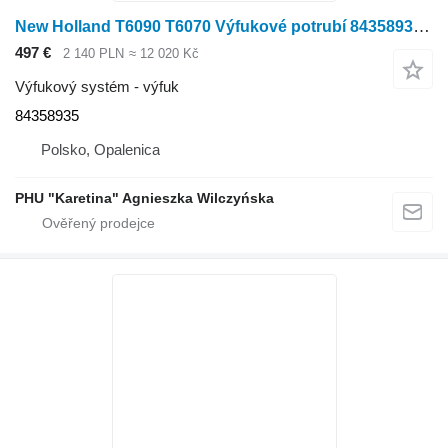
New Holland T6090 T6070 Výfukové potrubí 84358935 pro sklízecí mlátičku New Holland T6090 T6070
497 €
2 140 PLN
≈ 12 020 Kč
Výfukový systém - výfuk
84358935
Polsko, Opalenica
PHU "Karetina" Agnieszka Wilczyńska