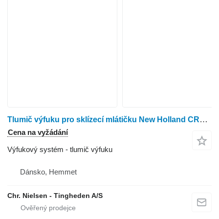
Tlumič výfuku pro sklízecí mlátičku New Holland CR9.90
Cena na vyžádání
Výfukový systém - tlumič výfuku
Dánsko, Hemmet
Chr. Nielsen - Tingheden A/S