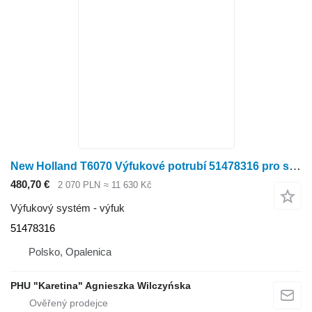
New Holland T6070 Výfukové potrubí 51478316 pro sklízecí mlátičku New Holland T6070
480,70 €
2 070 PLN
≈ 11 630 Kč
Výfukový systém - výfuk
51478316
Polsko, Opalenica
PHU "Karetina" Agnieszka Wilczyńska