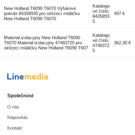
Katalogo
New Holland T6090 T6070 Výfukové
vé číslo:
potrubí 84358935 pro sklízecí mlátičku
497 €
8435893
New Holland T6090 T6070
5
Katalogo
Materiał izolacyjny New Holland T6090
vé číslo:
T6070 Materiał izolacyjny 47483725 pro
362,30 €
4748372
sklízecí mlátičku New Holland T6090 T607
5
Společnost
O nás
Nápověda
Kontakt