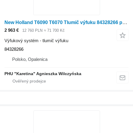
New Holland T6090 T6070 Tlumič výfuku 84328266 pro sklízecí mlátičku New Holland T6090 T6070
2 963 €
12 760 PLN
≈ 71 700 Kč
Výfukový systém - tlumič výfuku
84328266
Polsko, Opalenica
PHU "Karetina" Agnieszka Wilczyńska