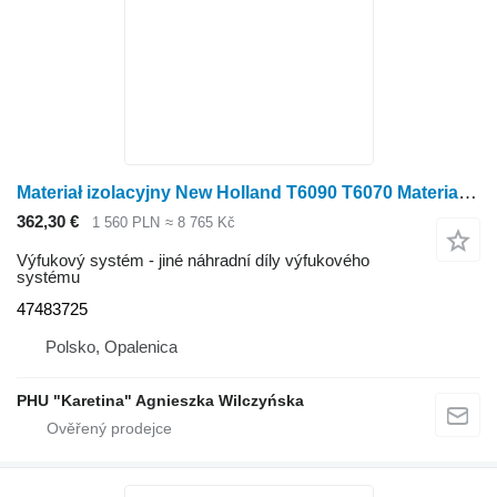
Materiał izolacyjny New Holland T6090 T6070 Materiał izolacyjny 47483725 pro sklízecí mlátičku New Holland T6090 T607
362,30 €
1 560 PLN
≈ 8 765 Kč
Výfukový systém - jiné náhradní díly výfukového
systému
47483725
Polsko, Opalenica
PHU "Karetina" Agnieszka Wilczyńska