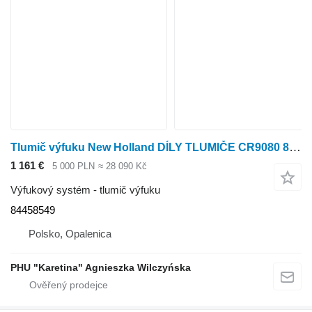
Tlumič výfuku New Holland DÍLY TLUMIČE CR9080 84458549 pro sklízecí mlátičku New Holland CR9080
1 161 €
5 000 PLN
≈ 28 090 Kč
Výfukový systém - tlumič výfuku
84458549
Polsko, Opalenica
PHU "Karetina" Agnieszka Wilczyńska