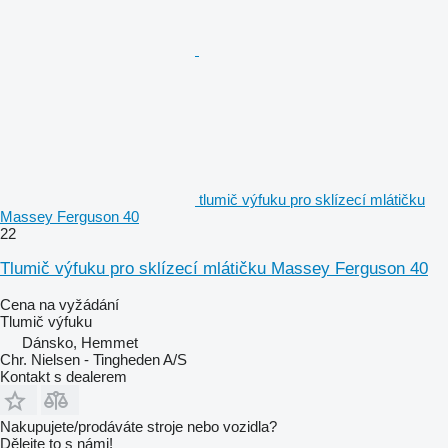
tlumič výfuku pro sklízecí mlátičku
Massey Ferguson 40
22
Tlumič výfuku pro sklízecí mlátičku Massey Ferguson 40
Cena na vyžádání
Tlumič výfuku
Dánsko, Hemmet
Chr. Nielsen - Tingheden A/S
Kontakt s dealerem
Nakupujete/prodáváte stroje nebo vozidla?
Dělejte to s námi!