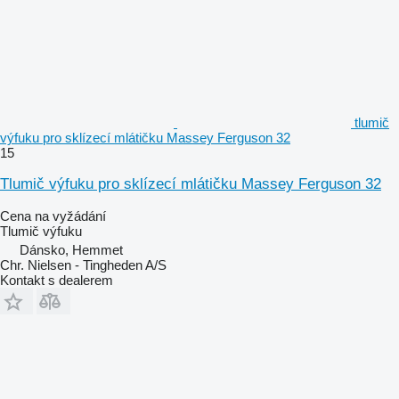
tlumič
výfuku pro sklízecí mlátičku Massey Ferguson 32
15
Tlumič výfuku pro sklízecí mlátičku Massey Ferguson 32
Cena na vyžádání
Tlumič výfuku
Dánsko, Hemmet
Chr. Nielsen - Tingheden A/S
Kontakt s dealerem