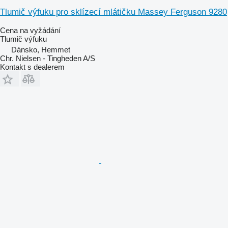
Tlumič výfuku pro sklízecí mlátičku Massey Ferguson 9280
Cena na vyžádání
Tlumič výfuku
Dánsko, Hemmet
Chr. Nielsen - Tingheden A/S
Kontakt s dealerem