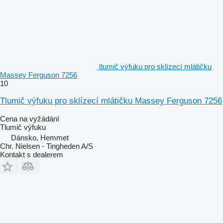
tlumič výfuku pro sklízecí mlátičku
Massey Ferguson 7256
10
Tlumič výfuku pro sklízecí mlátičku Massey Ferguson 7256
Cena na vyžádání
Tlumič výfuku
Dánsko, Hemmet
Chr. Nielsen - Tingheden A/S
Kontakt s dealerem