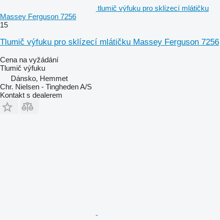
tlumič výfuku pro sklízecí mlátičku
Massey Ferguson 7256
15
Tlumič výfuku pro sklízecí mlátičku Massey Ferguson 7256
Cena na vyžádání
Tlumič výfuku
Dánsko, Hemmet
Chr. Nielsen - Tingheden A/S
Kontakt s dealerem