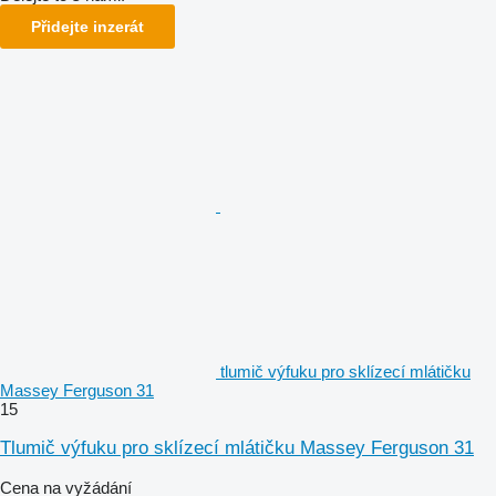
Přidejte inzerát
tlumič výfuku pro sklízecí mlátičku
Massey Ferguson 31
15
Tlumič výfuku pro sklízecí mlátičku Massey Ferguson 31
Cena na vyžádání