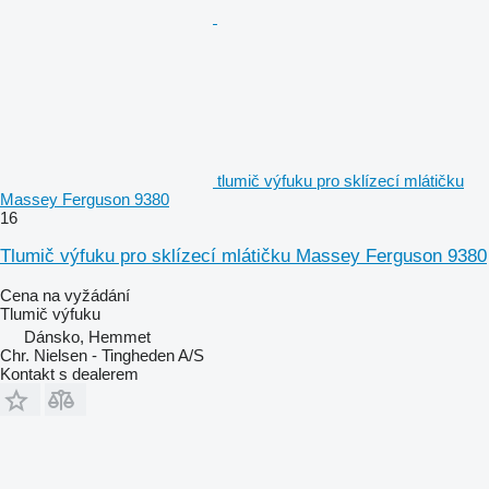
tlumič výfuku pro sklízecí mlátičku
Massey Ferguson 9380
16
Tlumič výfuku pro sklízecí mlátičku Massey Ferguson 9380
Cena na vyžádání
Tlumič výfuku
Dánsko, Hemmet
Chr. Nielsen - Tingheden A/S
Kontakt s dealerem