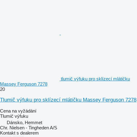
tlumič výfuku pro sklízecí mlátičku
Massey Ferguson 7278
20
Tlumič výfuku pro sklízecí mlátičku Massey Ferguson 7278
Cena na vyžádání
Tlumič výfuku
Dánsko, Hemmet
Chr. Nielsen - Tingheden A/S
Kontakt s dealerem