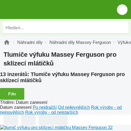
Náhradní díly
Náhradní díly Massey Ferguson
Výfuk
Tlumiče výfuku Massey Ferguson pro
sklízecí mlátičků
13 inzerátů:
Tlumiče výfuku Massey Ferguson pro
sklízecí mlátičků
Filtr
Třídění
:
Datum zanesení
Datum zanesení
Po nejdražší
Od nejlevnějších
Rok výroby - od
nejnovějších
Rok výroby - od nejstarších