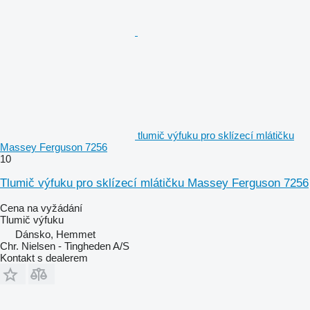
tlumič výfuku pro sklízecí mlátičku
Massey Ferguson 7256
10
Tlumič výfuku pro sklízecí mlátičku Massey Ferguson 7256
Cena na vyžádání
Tlumič výfuku
Dánsko, Hemmet
Chr. Nielsen - Tingheden A/S
Kontakt s dealerem