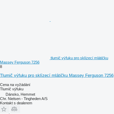
tlumič výfuku pro sklízecí mlátičku
Massey Ferguson 7256
8
Tlumič výfuku pro sklízecí mlátičku Massey Ferguson 7256
Cena na vyžádání
Tlumič výfuku
Dánsko, Hemmet
Chr. Nielsen - Tingheden A/S
Kontakt s dealerem