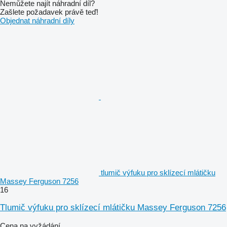
Nemůžete najít náhradní díl?
Zašlete požadavek právě teď!
Objednat náhradní díly
tlumič výfuku pro sklízecí mlátičku
Massey Ferguson 7256
16
Tlumič výfuku pro sklízecí mlátičku Massey Ferguson 7256
Cena na vyžádání