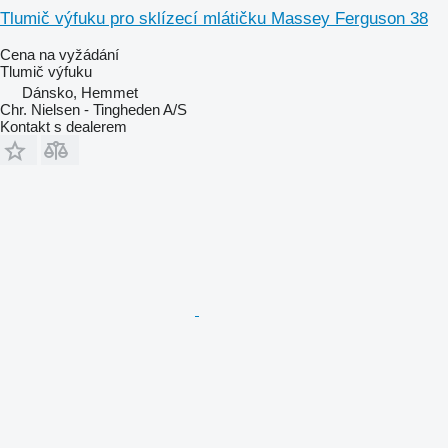
Tlumič výfuku pro sklízecí mlátičku Massey Ferguson 38
Cena na vyžádání
Tlumič výfuku
Dánsko, Hemmet
Chr. Nielsen - Tingheden A/S
Kontakt s dealerem