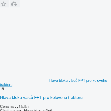
hlava bloku válců FPT pro kolového
traktoru
19
Hlava bloku válců FPT pro kolového traktoru
Cena na vyžádání
Části motoru - hlava bloku válců