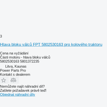
3
Hlava bloku válců FPT 5802530163 pro kolového traktoru
Cena na vyžádání
Části motoru - hlava bloku válců
5802530163 5801372235
Litva, Kaunas
Power Parts Pro
Kontakt s dealerem
Nemůžete najít náhradní díl?
Zašlete požadavek právě teď!
Objednat náhradní díly