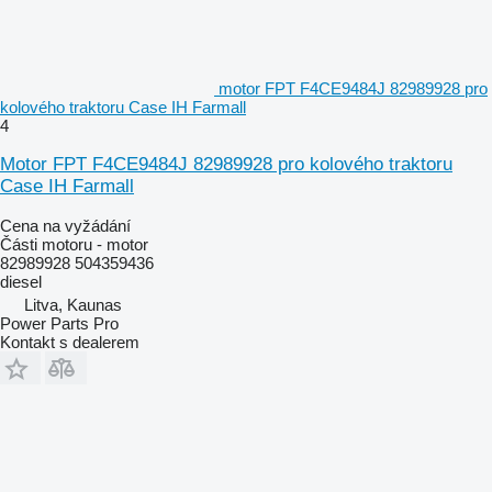
motor FPT F4CE9484J 82989928 pro
kolového traktoru Case IH Farmall
4
Motor FPT F4CE9484J 82989928 pro kolového traktoru
Case IH Farmall
Cena na vyžádání
Části motoru - motor
82989928 504359436
diesel
Litva, Kaunas
Power Parts Pro
Kontakt s dealerem