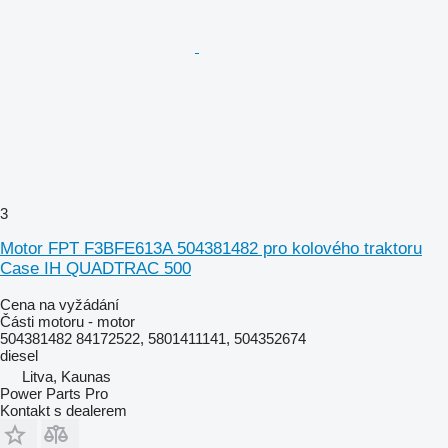
3
Motor FPT F3BFE613A 504381482 pro kolového traktoru
Case IH QUADTRAC 500
Cena na vyžádání
Části motoru - motor
504381482 84172522, 5801411141, 504352674
diesel
Litva, Kaunas
Power Parts Pro
Kontakt s dealerem