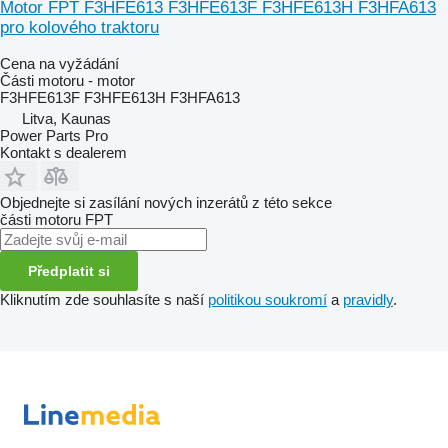
Motor FPT F3HFE613 F3HFE613F F3HFE613H F3HFA613
pro kolového traktoru
Cena na vyžádání
Části motoru - motor
F3HFE613F F3HFE613H F3HFA613
Litva, Kaunas
Power Parts Pro
Kontakt s dealerem
Objednejte si zasílání nových inzerátů z této sekce
části motoru
FPT
Předplatit si
Kliknutím zde souhlasíte s naší
politikou soukromí
a
pravidly
.