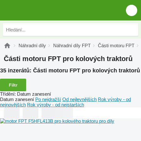
Náhradní díly
Náhradní díly FPT
Části motoru FPT
Části motoru FPT pro kolových traktorů
35 inzerátů:
Části motoru FPT pro kolových traktorů
Filtr
Třídění
:
Datum zanesení
Datum zanesení
Po nejdražší
Od nejlevnějších
Rok výroby - od
nejnovějších
Rok výroby - od nejstarších