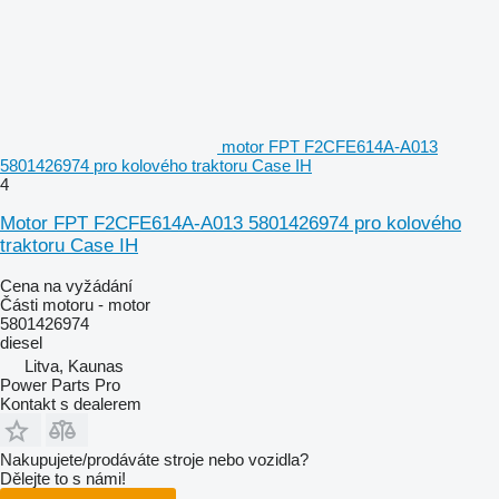
motor FPT F2CFE614A-A013
5801426974 pro kolového traktoru Case IH
4
Motor FPT F2CFE614A-A013 5801426974 pro kolového
traktoru Case IH
Cena na vyžádání
Části motoru - motor
5801426974
diesel
Litva, Kaunas
Power Parts Pro
Kontakt s dealerem
Nakupujete/prodáváte stroje nebo vozidla?
Dělejte to s námi!