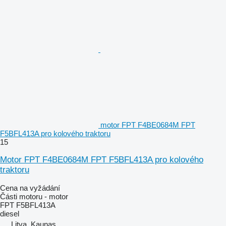
motor FPT F4BE0684M FPT
F5BFL413A pro kolového traktoru
15
Motor FPT F4BE0684M FPT F5BFL413A pro kolového
traktoru
Cena na vyžádání
Části motoru - motor
FPT F5BFL413A
diesel
Litva, Kaunas