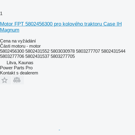
1
Motor FPT 5802456300 pro kolového traktoru Case IH
Magnum
Cena na vyžádání
Části motoru - motor
5802456300 5802431552 5803030978 5803277707 5802431544
5803277706 5802431537 5803277705
Litva, Kaunas
Power Parts Pro
Kontakt s dealerem