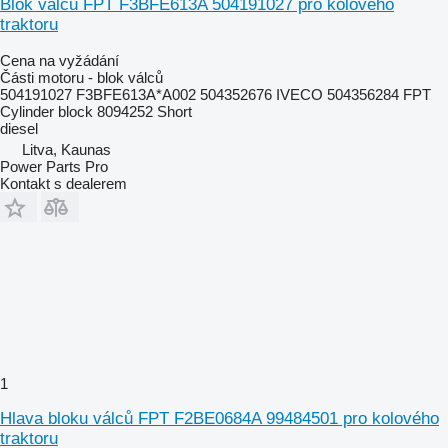
Blok válců FPT F3BFE613A 504191027 pro kolového
traktoru
Cena na vyžádání
Části motoru - blok válců
504191027 F3BFE613A*A002 504352676 IVECO 504356284 FPT
Cylinder block 8094252 Short
diesel
Litva, Kaunas
Power Parts Pro
Kontakt s dealerem
1
Hlava bloku válců FPT F2BE0684A 99484501 pro kolového
traktoru