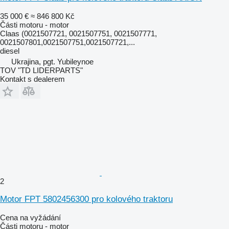
35 000 €
≈ 846 800 Kč
Části motoru - motor
Claas (0021507721, 0021507751, 0021507771,
0021507801,0021507751,0021507721,...
diesel
Ukrajina, pgt. Yubileynoe
TOV "TD LIDERPARTS"
Kontakt s dealerem
2
Motor FPT 5802456300 pro kolového traktoru
Cena na vyžádání
Části motoru - motor