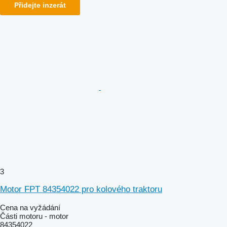
Přidejte inzerát
3
Motor FPT 84354022 pro kolového traktoru
Cena na vyžádání
Části motoru - motor
84354022