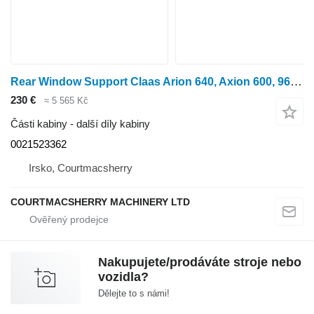
Rear Window Support Claas Arion 640, Axion 600, 960, 900 Rear Window Support 0021523362, 0 pro kolového traktoru Claas Arion 640
230 €
≈ 5 565 Kč
Části kabiny - další díly kabiny
0021523362
Irsko, Courtmacsherry
COURTMACSHERRY MACHINERY LTD
Nakupujete/prodáváte stroje nebo
vozidla?
Dělejte to s námi!