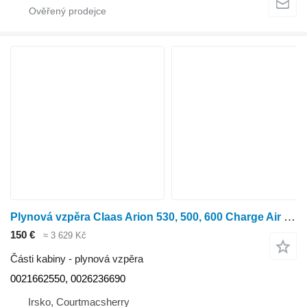
Plynová vzpěra Claas Arion 530, 500, 600 Charge Air Cooler Gas Struds Assy 0021662550 pro kolového traktoru
150 €
≈ 3 629 Kč
Části kabiny - plynová vzpěra
0021662550, 0026236690
Irsko, Courtmacsherry