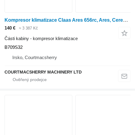
Kompresor klimatizace Claas Ares 656rc, Ares, Ceres, Air Conditioning Compressor 7700038545, B709S32 pro kolového traktoru
140 €
≈ 3 387 Kč
Části kabiny - kompresor klimatizace
B709S32
Irsko, Courtmacsherry
COURTMACSHERRY MACHINERY LTD