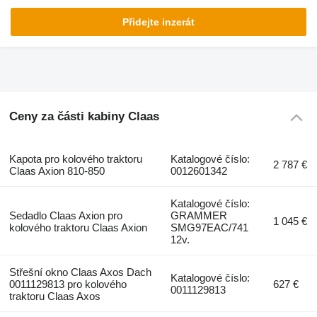
Přidejte inzerát
Ceny za části kabiny Claas
Kapota pro kolového traktoru
Katalogové číslo:
2 787 €
Claas Axion 810-850
0012601342
Katalogové číslo:
Sedadlo Claas Axion pro
GRAMMER
1 045 €
kolového traktoru Claas Axion
SMG97EAC/741
12v.
Střešní okno Claas Axos Dach
Katalogové číslo:
0011129813 pro kolového
627 €
0011129813
traktoru Claas Axos