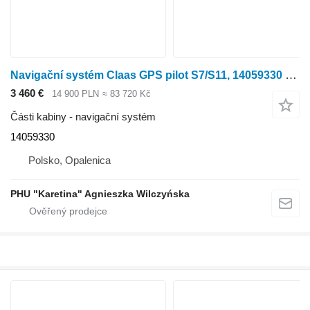
Navigační systém Claas GPS pilot S7/S11, 14059330 Claas eDriveX źyroskop a anténa pro kolového traktoru Claas
3 460 €
14 900 PLN
≈ 83 720 Kč
Části kabiny - navigační systém
14059330
Polsko, Opalenica
PHU "Karetina" Agnieszka Wilczyńska