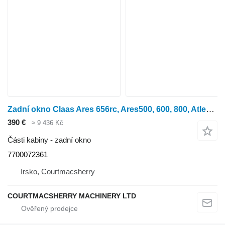
Zadní okno Claas Ares 656rc, Ares500, 600, 800, Atles, Cab Back Window Assy 77000 7700072361 pro kolového traktoru Ares 656 RC
390 €
≈ 9 436 Kč
Části kabiny - zadní okno
7700072361
Irsko, Courtmacsherry
COURTMACSHERRY MACHINERY LTD