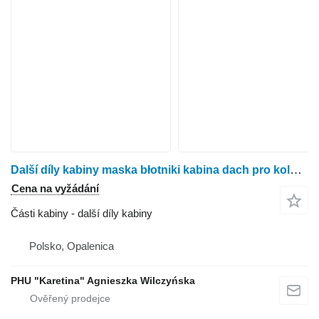
Další díly kabiny maska błotniki kabina dach pro kolového traktoru Claas Axion 810
Cena na vyžádání
Části kabiny - další díly kabiny
Polsko, Opalenica
PHU "Karetina" Agnieszka Wilczyńska