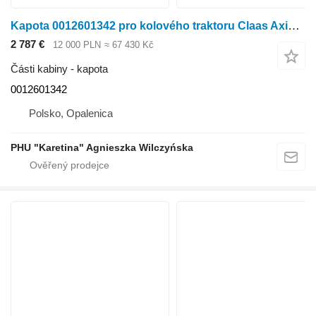
Kapota 0012601342 pro kolového traktoru Claas Axion 810-850
2 787 €
12 000 PLN
≈ 67 430 Kč
Části kabiny - kapota
0012601342
Polsko, Opalenica
PHU "Karetina" Agnieszka Wilczyńska