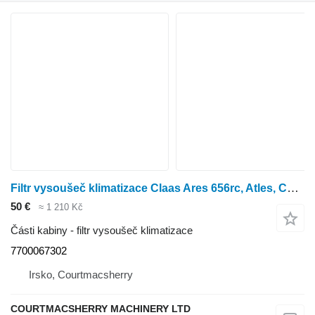
Filtr vysoušeč klimatizace Claas Ares 656rc, Atles, Ceres, Ergos, Temis, Filter Receiver Drier 77 7700067302 pro kolového traktoru Ares 656RC
50 €
≈ 1 210 Kč
Části kabiny - filtr vysoušeč klimatizace
7700067302
Irsko, Courtmacsherry
COURTMACSHERRY MACHINERY LTD