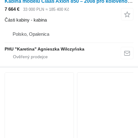
Kabina modelů Claas Axion 850 – 2008 pro kolového traktoru Claas Axion 850
7 664 €
33 000 PLN
≈ 185 400 Kč
Části kabiny - kabina
Polsko, Opalenica
PHU "Karetina" Agnieszka Wilczyńska