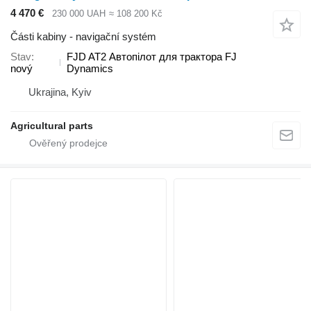
4 470 €
230 000 UAH
≈ 108 200 Kč
Části kabiny - navigační systém
Stav
FJD AT2 Автопілот для трактора FJ
nový
Dynamics
Ukrajina, Kyiv
Agricultural parts