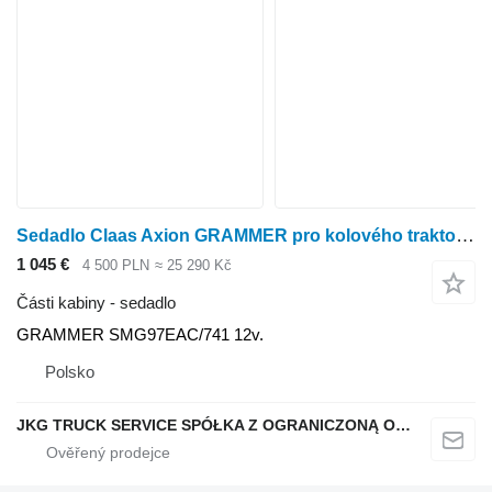
Sedadlo Claas Axion GRAMMER pro kolového traktoru Claas Axion
1 045 €
4 500 PLN
≈ 25 290 Kč
Části kabiny - sedadlo
GRAMMER SMG97EAC/741 12v.
Polsko
JKG TRUCK SERVICE SPÓŁKA Z OGRANICZONĄ ODPOWIEDZIALNOŚCIĄ