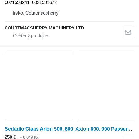
0021593241, 0021591672
Irsko, Courtmacsherry
COURTMACSHERRY MACHINERY LTD
Sedadlo Claas Arion 500, 600, Axion 800, 900 Passenger Seat 2111554, 2150932, pro kolového traktoru
250 €
≈ 6 049 Kč