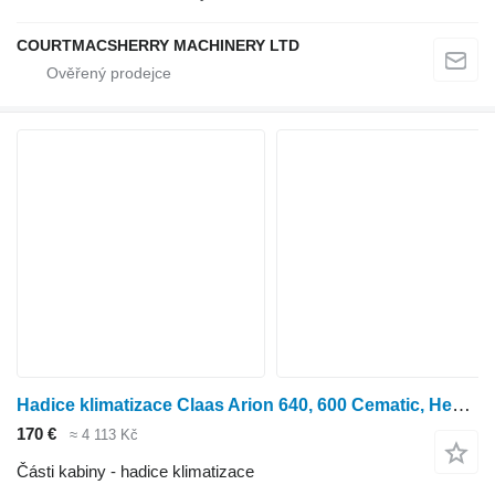
COURTMACSHERRY MACHINERY LTD
Hadice klimatizace Claas Arion 640, 600 Cematic, Hexashift, Air Conditioning Tube Assy 00 0021593241 pro kolového traktoru ARION 640
170 €
≈ 4 113 Kč
Části kabiny - hadice klimatizace