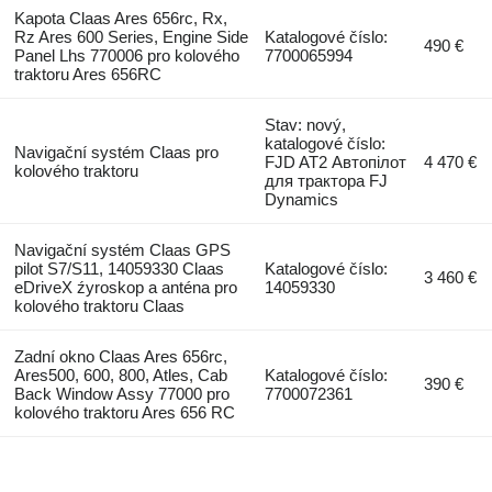
Kapota Claas Ares 656rc, Rx,
Rz Ares 600 Series, Engine Side
Katalogové číslo:
490 €
Panel Lhs 770006 pro kolového
7700065994
traktoru Ares 656RC
Stav: nový,
katalogové číslo:
Navigační systém Claas pro
FJD AT2 Автопілот
4 470 €
kolového traktoru
для трактора FJ
Dynamics
Navigační systém Claas GPS
pilot S7/S11, 14059330 Claas
Katalogové číslo:
3 460 €
eDriveX źyroskop a anténa pro
14059330
kolového traktoru Claas
Zadní okno Claas Ares 656rc,
Ares500, 600, 800, Atles, Cab
Katalogové číslo:
390 €
Back Window Assy 77000 pro
7700072361
kolového traktoru Ares 656 RC