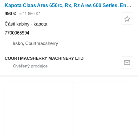
Kapota Claas Ares 656rc, Rx, Rz Ares 600 Series, Engine Side Panel Lhs 770006 7700065994 pro kolového traktoru Ares 656RC
490 €
≈ 11 860 Kč
Části kabiny - kapota
7700065994
Irsko, Courtmacsherry
COURTMACSHERRY MACHINERY LTD