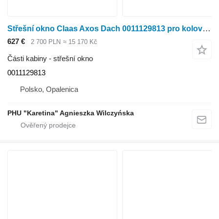
Střešní okno Claas Axos Dach 0011129813 pro kolového traktoru Claas Axos
627 €
2 700 PLN
≈ 15 170 Kč
Části kabiny - střešní okno
0011129813
Polsko, Opalenica
PHU "Karetina" Agnieszka Wilczyńska