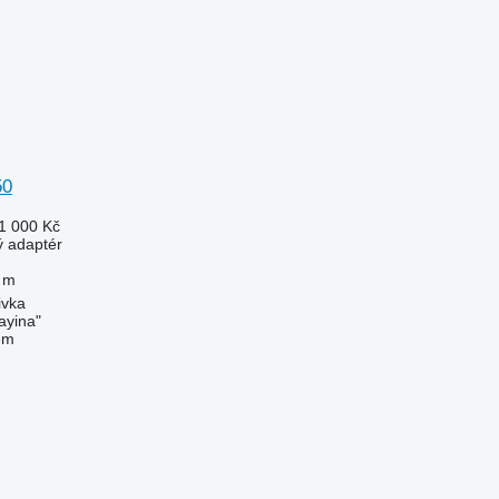
50
1 000 Kč
ý adaptér
 m
ivka
ayina"
em