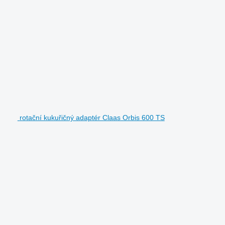
rotační kukuřičný adaptér Claas Orbis 600 TS