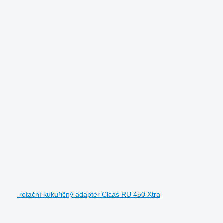
rotační kukuřičný adaptér Claas RU 450 Xtra