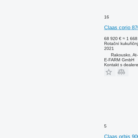
16
Claas corio 8
68 920 €
≈ 1 668
Rotační kukuřičn
2021
Rakousko, At
E-FARM GmbH
Kontakt s dealer
5
Claas orbis 90