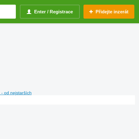
Enter / Registrace
Přidejte inzerát
- od nejstarších