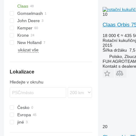
Claas
Gomselmash
Conspeed
10
John Deere
Corio
Claas Orbis 7
Kemper
Direct Disc
Krone
Orbis
Champion
Direct Disc 520
18 000 €
≈ 435 5
Rotační kukuřičn
New Holland
EasyCollect
Orbis 450
2015
ukázat vše
Easycut
Profi Cut
Orbis 600
Šířka držáku
7,5
Polsko, Zbuc
XDisc
Orbis 750
FUH AGROTEAM 
Orbis 900
Kontakt s dealer
Lokalizace
Hledejte v okruhu
Česko
Evropa
jiné
Německo
20
Nizozemsko
Ukrajina