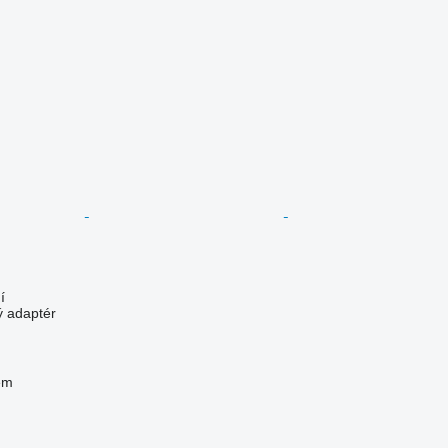
í
ý adaptér
em