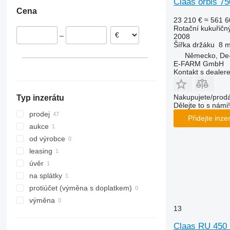
Claas orbis 75
Polsko
Cena
Rumunsko
23 210 €
≈ 561 6
Rakousko
Rotační kukuřičn
–
2008
Šířka držáku
8 
Německo, De
E-FARM GmbH
Kontakt s dealer
Nakupujete/prodá
Typ inzerátu
Dělejte to s námi!
prodej
Přidejte inze
aukce
od výrobce
leasing
úvěr
na splátky
protiúčet (výměna s doplatkem)
výměna
13
Claas RU 450 