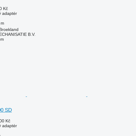
0 Kč
ý adaptér
 m
Broekland
HANISATIE B.V.
em
00 SD
00 Kč
ý adaptér
m