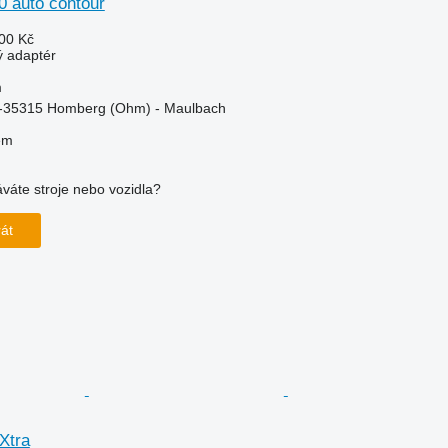
0 auto contour
00 Kč
ý adaptér
m
-35315 Homberg (Ohm) - Maulbach
em
váte stroje nebo vozidla?
rát
Xtra