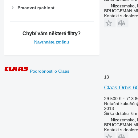
Nizozemsko, 
Pracovní rychlost
BRUGGEMAN MEC
Kontakt s dealer
Chybí vám některé filtry?
Navrhněte změnu
Podrobnosti o Claas
13
Claas Orbis 6
29 500 €
≈ 713 8
Rotační kukuřičn
2013
Šířka držáku
6 
Nizozemsko, 
BRUGGEMAN MEC
Kontakt s dealer