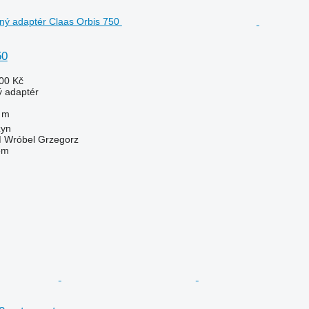
50
00 Kč
ý adaptér
 m
zyn
Wróbel Grzegorz
em