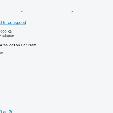
70 fc conspeed
 000 Kč
ý adaptér
-4755 Zell An Der Pram
em
0 ac 3t