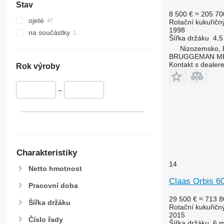
Stav
8 500 €
≈ 205 70
ojeté
Rotační kukuřičn
1998
na součástky
Šířka držáku
4,5
Nizozemsko, 
BRUGGEMAN MEC
Kontakt s dealer
Rok výroby
–
Charakteristiky
14
Netto hmotnost
Claas Orbis 6
Pracovní doba
29 500 €
≈ 713 8
Šířka držáku
Rotační kukuřičn
2015
Číslo řady
Šířka držáku
6 