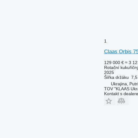
1
Claas Orbis 7
129 000 €
≈ 3 12
Rotační kukuřičn
2025
Šířka držáku
7,5
Ukrajina, Putr
TOV "KLAAS Ukr
Kontakt s dealer