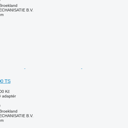
Broekland
HANISATIE B.V.
em
00 TS
00 Kč
ý adaptér
m
Broekland
HANISATIE B.V.
em