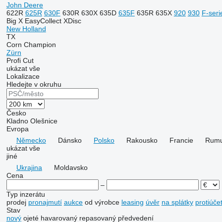
John Deere
622R
625R
630F
630R
630X
635D
635F
635R
635X
920
930
F-seri
Big X
EasyCollect
XDisc
New Holland
TX
Corn Champion
Zürn
Profi Cut
ukázat vše
Lokalizace
Hledejte v okruhu
Česko
Kladno
Olešnice
Evropa
Německo
Dánsko
Polsko
Rakousko
Francie
Rumu
ukázat vše
jiné
Ukrajina
Moldavsko
Cena
–
Typ inzerátu
prodej
pronajmutí
aukce
od výrobce
leasing
úvěr
na splátky
protiúče
Stav
nový
ojeté
havarovaný
repasovaný
předvedení