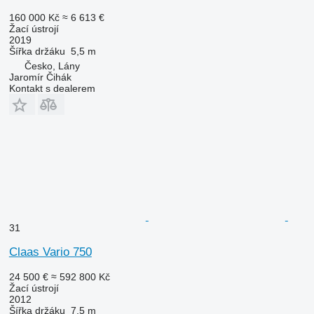
160 000 Kč
≈ 6 613 €
Žací ústrojí
2019
Šířka držáku
5,5 m
Česko, Lány
Jaromír Čihák
Kontakt s dealerem
31
Claas Vario 750
24 500 €
≈ 592 800 Kč
Žací ústrojí
2012
Šířka držáku
7,5 m