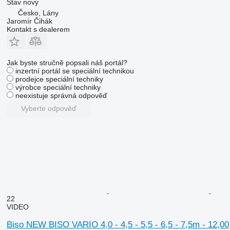
Stav
nový
Česko, Lány
Jaromír Čihák
Kontakt s dealerem
Jak byste stručně popsali náš portál?
inzertní portál se speciální technikou
prodejce speciální techniky
výrobce speciální techniky
neexistuje správná odpověď
Vyberte odpověď
22
VIDEO
Biso NEW BISO VARIO 4,0 - 4,5 - 5,5 - 6,5 - 7,5m - 12,00