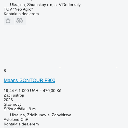
Ukrajina, Shumskoy r-n, s. V.Dederkaly
TOV "Neo Agro"
Kontakt s dealerem
8
Maans SONTOUR F900
19,44 €
1 000 UAH
≈ 470,30 Kč
Žací ústrojí
2026
Stav
nový
Šířka držáku
9 m
Ukrajina, Zdolbunov s. Zdovbitsya
Avtolend ChP
Kontakt s dealerem