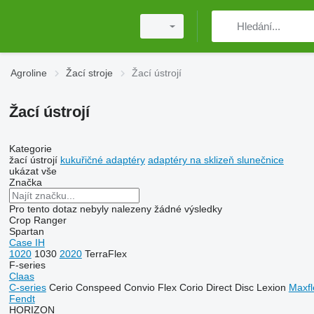
Agroline
Žací stroje
Žací ústrojí
Žací ústrojí
Kategorie
žací ústrojí
kukuřičné adaptéry
adaptéry na sklizeň slunečnice
ukázat vše
Značka
Pro tento dotaz nebyly nalezeny žádné výsledky
Crop Ranger
Spartan
Case IH
1020
1030
2020
TerraFlex
F-series
Claas
C-series
Cerio
Conspeed
Convio Flex
Corio
Direct Disc
Lexion
Maxfl
Fendt
HORIZON