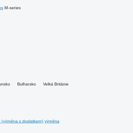
es
M-series
nsko
Bulharsko
Velká Británie
t (výměna s doplatkem)
výměna