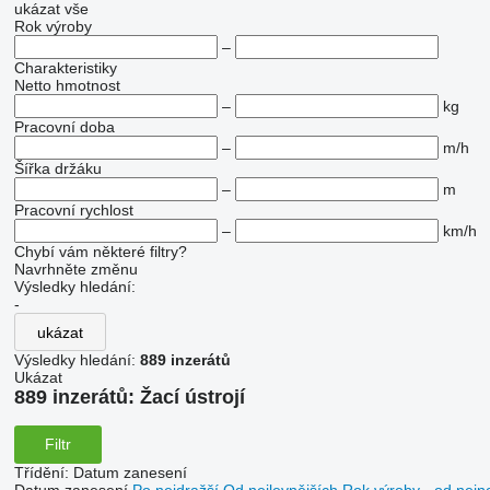
ukázat vše
Rok výroby
–
Charakteristiky
Netto hmotnost
–
kg
Pracovní doba
–
m/h
Šířka držáku
–
m
Pracovní rychlost
–
km/h
Chybí vám některé filtry?
Navrhněte změnu
Výsledky hledání:
-
ukázat
Výsledky hledání:
889 inzerátů
Ukázat
889 inzerátů:
Žací ústrojí
Filtr
Třídění
:
Datum zanesení
Datum zanesení
Po nejdražší
Od nejlevnějších
Rok výroby - od nejn