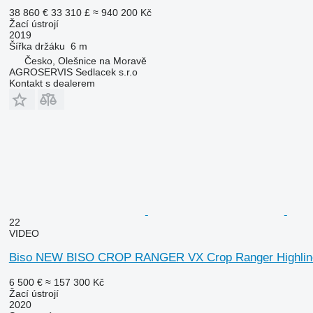
38 860 €
33 310 £
≈ 940 200 Kč
Žací ústrojí
2019
Šířka držáku
6 m
Česko, Olešnice na Moravě
AGROSERVIS Sedlacek s.r.o
Kontakt s dealerem
22
VIDEO
Biso NEW BISO CROP RANGER VX Crop Ranger Highline 
6 500 €
≈ 157 300 Kč
Žací ústrojí
2020