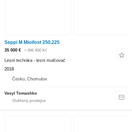
Seppi M Mioifost 250,225
35 000 €
≈ 846 800 Kč
Lesní technika - lesní mulčovač
2018
Česko, Chomutov
Vasyl Tomashko