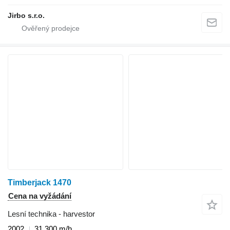
Jirbo s.r.o.
Timberjack 1470
Cena na vyžádání
Lesní technika - harvestor
2002
31 300 m/h