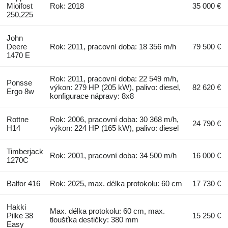
Mioifost
Rok: 2018
35 000 €
250,225
John
Deere
Rok: 2011, pracovní doba: 18 356 m/h
79 500 €
1470 E
Rok: 2011, pracovní doba: 22 549 m/h,
Ponsse
výkon: 279 HP (205 kW), palivo: diesel,
82 620 €
Ergo 8w
konfigurace nápravy: 8x8
Rottne
Rok: 2006, pracovní doba: 30 368 m/h,
24 790 €
H14
výkon: 224 HP (165 kW), palivo: diesel
Timberjack
Rok: 2001, pracovní doba: 34 500 m/h
16 000 €
1270C
Balfor 416
Rok: 2025, max. délka protokolu: 60 cm
17 730 €
Hakki
Max. délka protokolu: 60 cm, max.
Pilke 38
15 250 €
tloušťka destičky: 380 mm
Easy