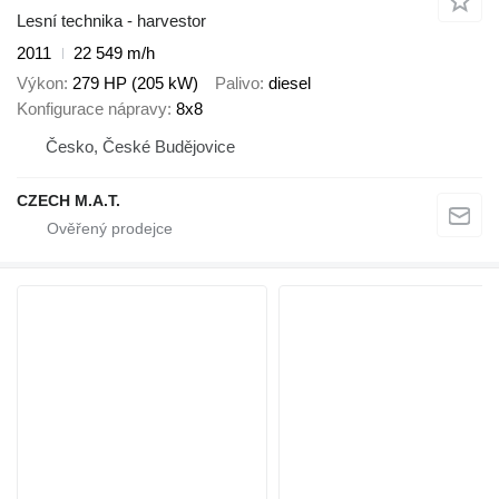
Lesní technika - harvestor
2011
22 549 m/h
Výkon
279 HP (205 kW)
Palivo
diesel
Konfigurace nápravy
8x8
Česko, České Budějovice
CZECH M.A.T.