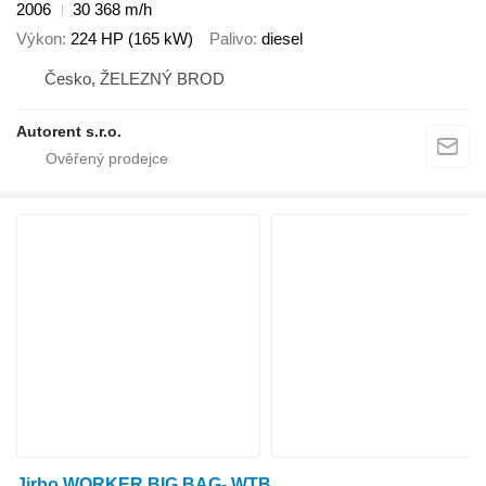
2006
30 368 m/h
Výkon
224 HP (165 kW)
Palivo
diesel
Česko, ŽELEZNÝ BROD
Autorent s.r.o.
Jirbo WORKER BIG BAG- WTB