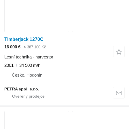
Timberjack 1270C
16 000 €
≈ 387 100 Kč
Lesní technika - harvestor
2001
34 500 m/h
Česko, Hodonín
PETRA spol. s.r.o.