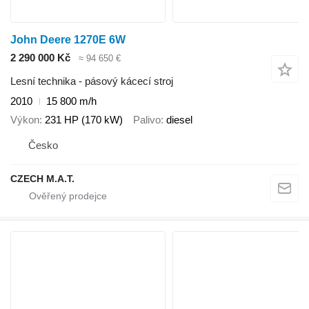
John Deere 1270E 6W
2 290 000 Kč
≈ 94 650 €
Lesní technika - pásový kácecí stroj
2010
15 800 m/h
Výkon
231 HP (170 kW)
Palivo
diesel
Česko
CZECH M.A.T.