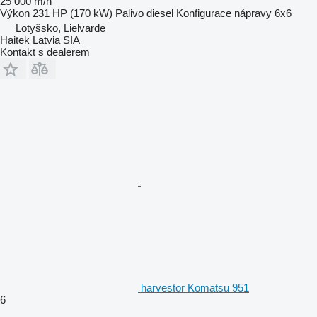
25 000 m/h
Výkon
231 HP (170 kW)
Palivo
diesel
Konfigurace nápravy
6x6
Lotyšsko, Lielvarde
Haitek Latvia SIA
Kontakt s dealerem
harvestor Komatsu 951
6