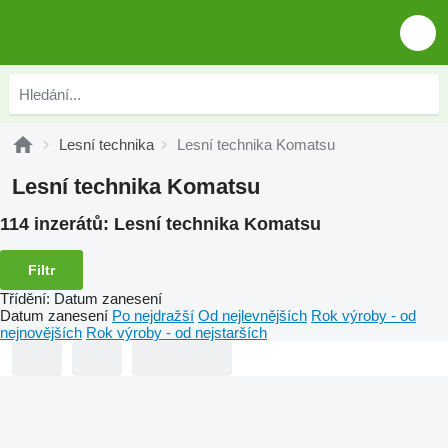
Lesní technika
Lesní technika Komatsu
Lesní technika Komatsu
114 inzerátů:
Lesní technika Komatsu
Filtr
Třídění
:
Datum zanesení
Datum zanesení
Po nejdražší
Od nejlevnějších
Rok výroby - od
nejnovějších
Rok výroby - od nejstarších