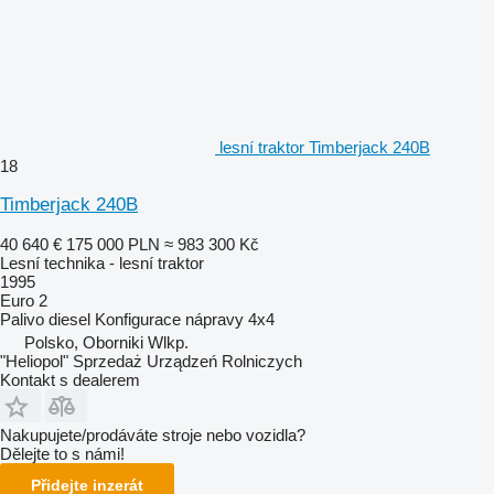
lesní traktor Timberjack 240B
18
Timberjack 240B
40 640 €
175 000 PLN
≈ 983 300 Kč
Lesní technika - lesní traktor
1995
Euro 2
Palivo
diesel
Konfigurace nápravy
4x4
Polsko, Oborniki Wlkp.
"Heliopol" Sprzedaż Urządzeń Rolniczych
Kontakt s dealerem
Nakupujete/prodáváte stroje nebo vozidla?
Dělejte to s námi!
Přidejte inzerát