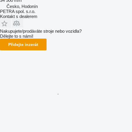
34 500 m/h
Česko, Hodonín
PETRA spol. s.r.o.
Kontakt s dealerem
Nakupujete/prodáváte stroje nebo vozidla?
Dělejte to s námi!
Přidejte inzerát