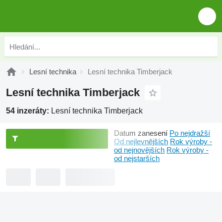
Lesní technika
Lesní technika Timberjack
Lesní technika Timberjack
54 inzeráty:
Lesní technika Timberjack
Datum zanesení
Po nejdražší
Od nejlevnějších
Rok výroby -
od nejnovějších
Rok výroby -
od nejstarších