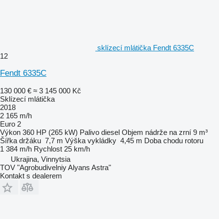
sklízecí mlátička Fendt 6335C
12
Fendt 6335C
130 000 €
≈ 3 145 000 Kč
Sklízecí mlátička
2018
2 165 m/h
Euro 2
Výkon
360 HP (265 kW)
Palivo
diesel
Objem nádrže na zrní
9 m³
Šířka držáku
7,7 m
Výška vykládky
4,45 m
Doba chodu rotoru
1 384 m/h
Rychlost
25 km/h
Ukrajina, Vinnytsia
TOV "Agrobudivelniy Alyans Astra"
Kontakt s dealerem