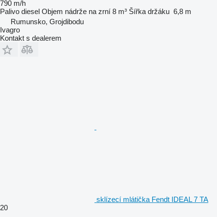
790 m/h
Palivo
diesel
Objem nádrže na zrní
8 m³
Šířka držáku
6,8 m
Rumunsko, Grojdibodu
Ivagro
Kontakt s dealerem
sklízecí mlátička Fendt IDEAL 7 TA
20