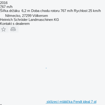
2016
767 m/h
Šířka držáku
6,2 m
Doba chodu rotoru
767 m/h
Rychlost
25 km/h
Německo, 27299 Völkersen
Heinrich Schröder Landmaschinen KG
Kontakt s dealerem
sklízecí mlátička Fendt ideal 7 pl