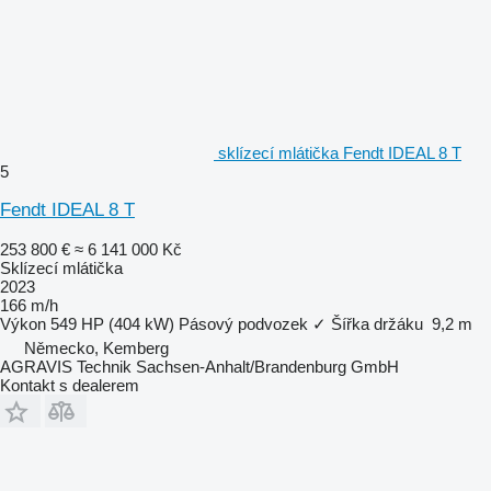
sklízecí mlátička Fendt IDEAL 8 T
5
Fendt IDEAL 8 T
253 800 €
≈ 6 141 000 Kč
Sklízecí mlátička
2023
166 m/h
Výkon
549 HP (404 kW)
Pásový podvozek
✓
Šířka držáku
9,2 m
Německo, Kemberg
AGRAVIS Technik Sachsen-Anhalt/Brandenburg GmbH
Kontakt s dealerem