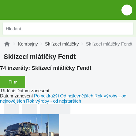
Kombajny
Sklízecí mlátičky
Sklízecí mlátičky Fendt
Sklízecí mlátičky Fendt
74 inzeráty:
Sklízecí mlátičky Fendt
Filtr
Třídění
:
Datum zanesení
Datum zanesení
Po nejdražší
Od nejlevnějších
Rok výroby - od
nejnovějších
Rok výroby - od nejstarších