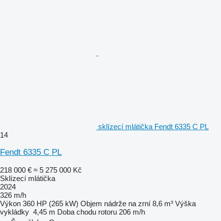
sklízecí mlátička Fendt 6335 C PL
14
Fendt 6335 C PL
218 000 €
≈ 5 275 000 Kč
Sklízecí mlátička
2024
326 m/h
Výkon
360 HP (265 kW)
Objem nádrže na zrní
8,6 m³
Výška
vykládky
4,45 m
Doba chodu rotoru
206 m/h