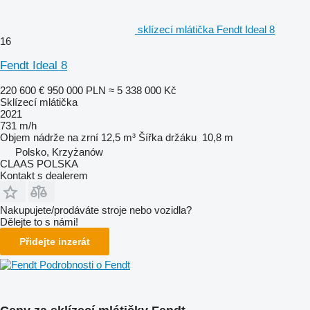
sklízecí mlátička Fendt Ideal 8
16
Fendt Ideal 8
220 600 €
950 000 PLN
≈ 5 338 000 Kč
Sklízecí mlátička
2021
731 m/h
Objem nádrže na zrní
12,5 m³
Šířka držáku
10,8 m
Polsko, Krzyżanów
CLAAS POLSKA
Kontakt s dealerem
Nakupujete/prodáváte stroje nebo vozidla?
Dělejte to s námi!
Přidejte inzerát
Podrobnosti o Fendt