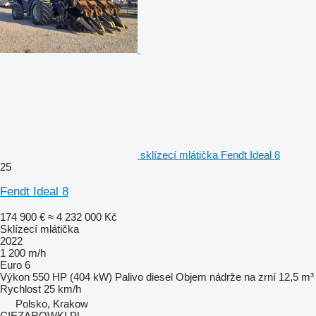
sklízecí mlátička Fendt Ideal 8
25
Fendt Ideal 8
174 900 €
≈ 4 232 000 Kč
Sklízecí mlátička
2022
1 200 m/h
Euro 6
Výkon
550 HP (404 kW)
Palivo
diesel
Objem nádrže na zrní
12,5 m³
Rychlost
25 km/h
Polsko, Krakow
CIEZAROWKI.PL