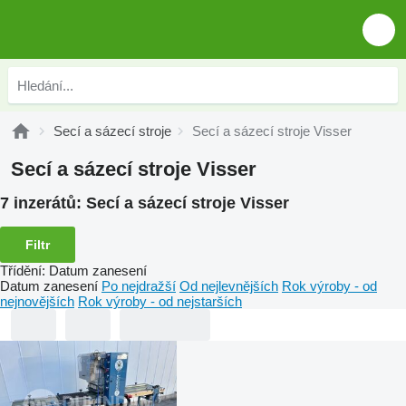
Secí a sázecí stroje
Secí a sázecí stroje Visser
Secí a sázecí stroje Visser
7 inzerátů:
Secí a sázecí stroje Visser
Filtr
Třídění
:
Datum zanesení
Datum zanesení
Po nejdražší
Od nejlevnějších
Rok výroby - od
nejnovějších
Rok výroby - od nejstarších