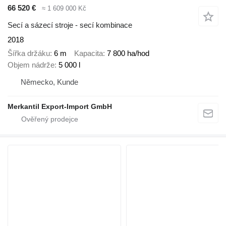
66 520 €
≈ 1 609 000 Kč
Secí a sázecí stroje - secí kombinace
2018
Šířka držáku
6 m
Kapacita
7 800 ha/hod
Objem nádrže
5 000 l
Německo, Kunde
Merkantil Export-Import GmbH