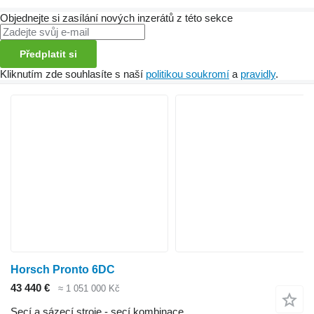
Objednejte si zasílání nových inzerátů z této sekce
Předplatit si
Kliknutím zde souhlasíte s naší
politikou soukromí
a
pravidly
.
Horsch Pronto 6DC
43 440 €
≈ 1 051 000 Kč
Secí a sázecí stroje - secí kombinace