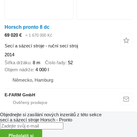
Horsch pronto 8 dc
69 020 €
≈ 1 670 000 Kč
Secí a sázecí stroje - ruční secí stroj
2014
Šířka držáku
8 m
Číslo řady
52
Objem nádrže
4 000 l
Německo, Hamburg
E-FARM GmbH
Objednejte si zasílání nových inzerátů z této sekce
secí a sázecí stroje
Horsch - Pronto
Předplatit si