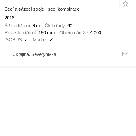
Secí a sázecí stroje - secí kombinace
2016
Šířka držáku
9 m
Číslo řady
60
Rozestup řádků
150 mm
Objem nádrže
4 000 l
ISOBUS
✓
Marker
✓
Ukrajina, Severynivka