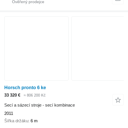
Horsch pronto 6 ke
33 320 €
≈ 806 200 Kč
Secí a sázecí stroje - secí kombinace
2011
Šířka držáku
6 m