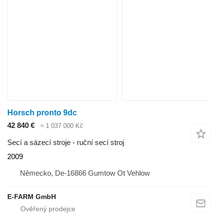
Horsch pronto 9dc
42 840 €
≈ 1 037 000 Kč
Secí a sázecí stroje - ruční secí stroj
2009
Německo, De-16866 Gumtow Ot Vehlow
E-FARM GmbH