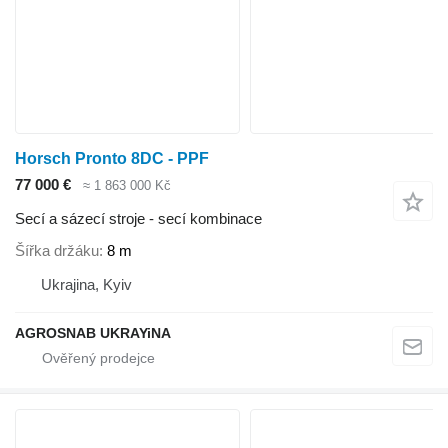
Horsch Pronto 8DC - PPF
77 000 €
≈ 1 863 000 Kč
Secí a sázecí stroje - secí kombinace
Šířka držáku
8 m
Ukrajina, Kyiv
AGROSNAB UKRAYiNA