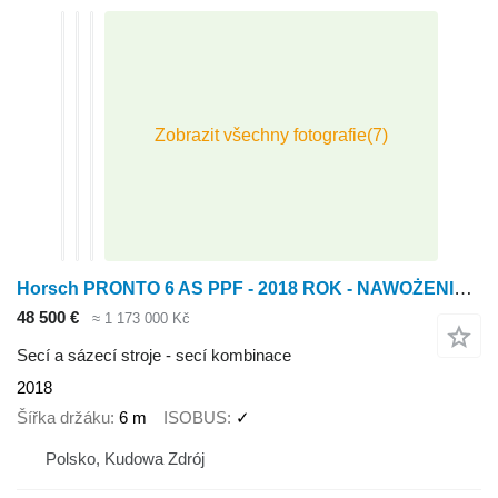
Horsch PRONTO 6 AS PPF - 2018 ROK - NAWOŻENIE - ISOBUS - 3-PKT
48 500 €
≈ 1 173 000 Kč
Secí a sázecí stroje - secí kombinace
2018
Šířka držáku
6 m
ISOBUS
✓
Polsko, Kudowa Zdrój