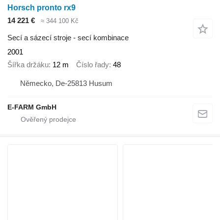
Horsch pronto rx9
14 221 €
≈ 344 100 Kč
Secí a sázecí stroje - secí kombinace
2001
Šířka držáku
12 m
Číslo řady
48
Německo, De-25813 Husum
E-FARM GmbH