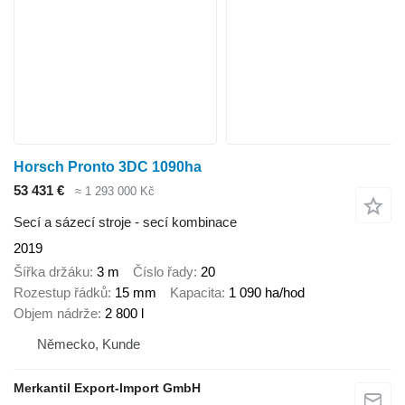
Horsch Pronto 3DC 1090ha
53 431 €
≈ 1 293 000 Kč
Secí a sázecí stroje - secí kombinace
2019
Šířka držáku
3 m
Číslo řady
20
Rozestup řádků
15 mm
Kapacita
1 090 ha/hod
Objem nádrže
2 800 l
Německo, Kunde
Merkantil Export-Import GmbH