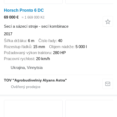
Horsch Pronto 6 DC
69 000 €
≈ 1 669 000 Kč
Secí a sázecí stroje - secí kombinace
2017
Šířka držáku
6 m
Číslo řady
40
Rozestup řádků
15 mm
Objem nádrže
5 000 l
Požadovaný výkon traktoru
280 HP
Pracovní rychlost
20 km/h
Ukrajina, Vinnytsia
TOV "Agrobudivelniy Alyans Astra"