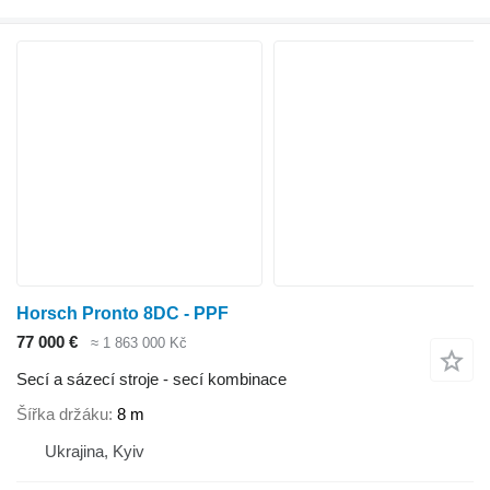
Horsch Pronto 8DC - PPF
77 000 €
≈ 1 863 000 Kč
Secí a sázecí stroje - secí kombinace
Šířka držáku
8 m
Ukrajina, Kyiv