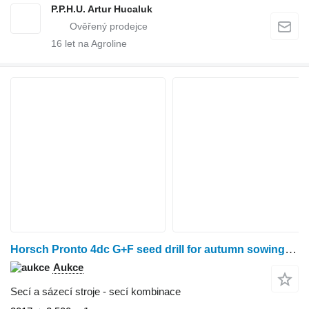
P.P.H.U. Artur Hucaluk
16
let na Agroline
Horsch Pronto 4dc G+F seed drill for autumn sowing, 2017, Salo
Aukce
Secí a sázecí stroje - secí kombinace