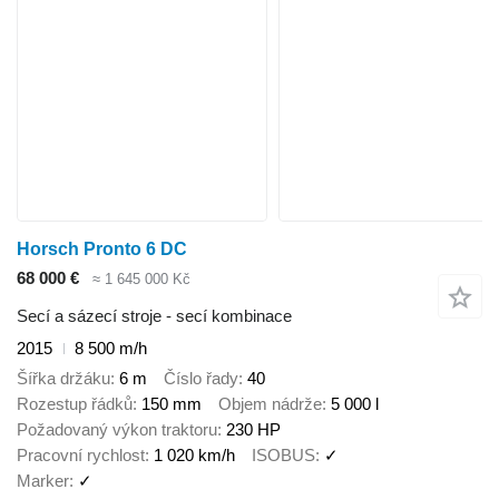
Horsch Pronto 6 DC
68 000 €
≈ 1 645 000 Kč
Secí a sázecí stroje - secí kombinace
2015
8 500 m/h
Šířka držáku
6 m
Číslo řady
40
Rozestup řádků
150 mm
Objem nádrže
5 000 l
Požadovaný výkon traktoru
230 HP
Pracovní rychlost
1 020 km/h
ISOBUS
✓
Marker
✓