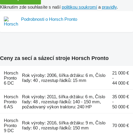
Kliknutím zde souhlasíte s naší
politikou soukromí
a
pravidly
.
Podrobnosti o Horsch Pronto
Ceny za secí a sázecí stroje Horsch Pronto
Horsch
21 000 €
Rok výroby: 2006, šířka držáku: 6 m, Číslo
Pronto
-
řady: 40 , rozestup řádků: 15 mm
6 DC
44 000 €
Horsch
Rok výroby: 2011, šířka držáku: 6 m, Číslo
35 000 €
Pronto
řady: 48 , rozestup řádků: 140 - 150 mm,
-
6 AS
požadovaný výkon traktoru: 240 HP
50 000 €
Horsch
Rok výroby: 2016, šířka držáku: 9 m, Číslo
Pronto
70 000 €
řady: 60 , rozestup řádků: 150 mm
9 DC