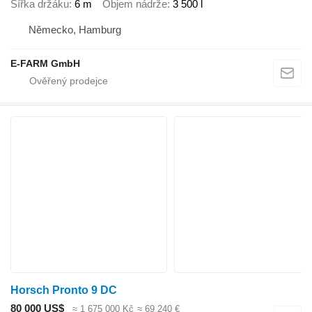
Šířka držáku
6 m
Objem nádrže
3 500 l
Německo, Hamburg
E-FARM GmbH
Horsch Pronto 9 DC
80 000 US$
≈ 1 675 000 Kč
≈ 69 240 €