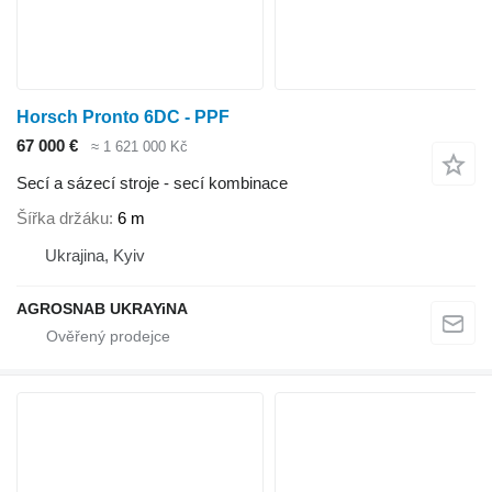
Horsch Pronto 6DC - PPF
67 000 €
≈ 1 621 000 Kč
Secí a sázecí stroje - secí kombinace
Šířka držáku
6 m
Ukrajina, Kyiv
AGROSNAB UKRAYiNA