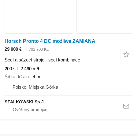
Horsch Pronto 4 DC możliwa ZAMIANA
29 000 €
≈ 701 700 Kč
Secí a sázecí stroje - secí kombinace
2007
2 460 m/h
Šířka držáku
4 m
Polsko, Miejska Górka
SZALKOWSKI Sp.J.