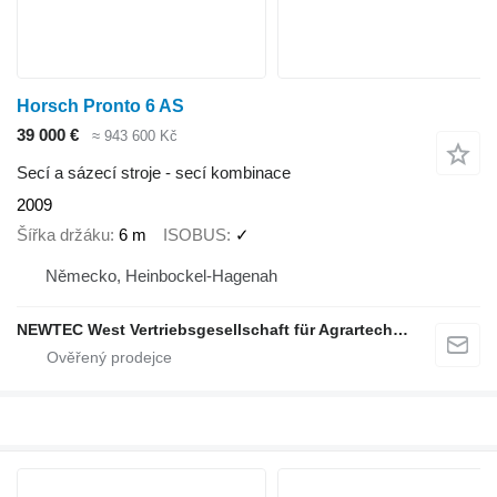
Horsch Pronto 6 AS
39 000 €
≈ 943 600 Kč
Secí a sázecí stroje - secí kombinace
2009
Šířka držáku
6 m
ISOBUS
✓
Německo, Heinbockel-Hagenah
NEWTEC West Vertriebsgesellschaft für Agrartechnik mbH