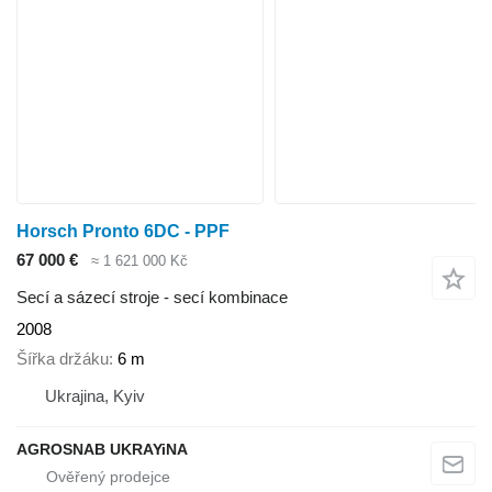
Horsch Pronto 6DC - PPF
67 000 €
≈ 1 621 000 Kč
Secí a sázecí stroje - secí kombinace
2008
Šířka držáku
6 m
Ukrajina, Kyiv
AGROSNAB UKRAYiNA