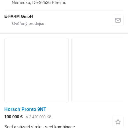
Německo, De-92536 Pfreimd
E-FARM GmbH
Horsch Pronto 9NT
100 000 €
≈ 2 420 000 Kč
Secí a sázecí stroje - secí kombinace