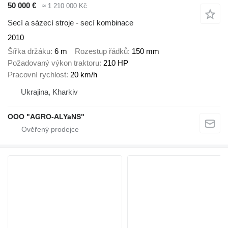
50 000 €
≈ 1 210 000 Kč
Secí a sázecí stroje - secí kombinace
2010
Šířka držáku
6 m
Rozestup řádků
150 mm
Požadovaný výkon traktoru
210 HP
Pracovní rychlost
20 km/h
Ukrajina, Kharkiv
OOO "AGRO-ALYaNS"