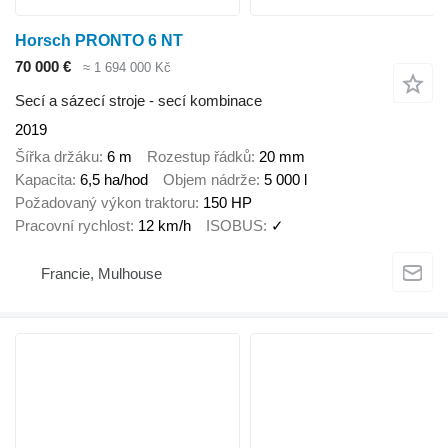
Horsch PRONTO 6 NT
70 000 €
≈ 1 694 000 Kč
Secí a sázecí stroje - secí kombinace
2019
Šířka držáku
6 m
Rozestup řádků
20 mm
Kapacita
6,5 ha/hod
Objem nádrže
5 000 l
Požadovaný výkon traktoru
150 HP
Pracovní rychlost
12 km/h
ISOBUS
✓
Francie, Mulhouse