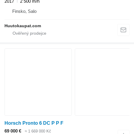
2017
2 500 m/h
Finsko, Salo
Huutokaupat.com
Horsch Pronto 6 DC P P F
69 000 €
≈ 1 669 000 Kč