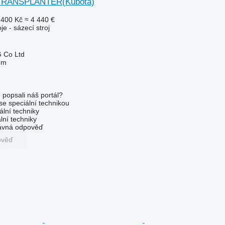
 TRANSPLANTER(Kubota)
 400 Kč
≈ 4 440 €
je - sázecí stroj
 Co Ltd
em
 popsali náš portál?
 se speciální technikou
ální techniky
lní techniky
rávná odpověď
ověď