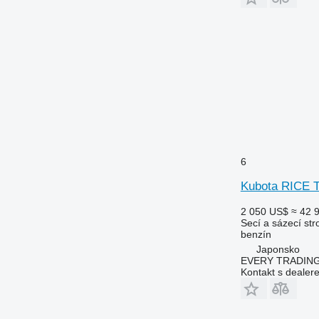
6
Kubota RICE
2 050 US$
≈ 42 
Secí a sázecí stro
benzín
Japonsko
EVERY TRADING
Kontakt s dealer