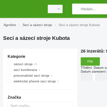
Agroline
Secí a sázecí stroje
Secí a sázecí stroje Kubota
Secí a sázecí stroje Kubota
26 inzerátů:
Kategorie
Filtr
sázecí stroje
Třídění
:
Datum z
secí kombinace
Datum zanesení
pneumatické secí stroje
elektrické přesné secí stroje
Značka