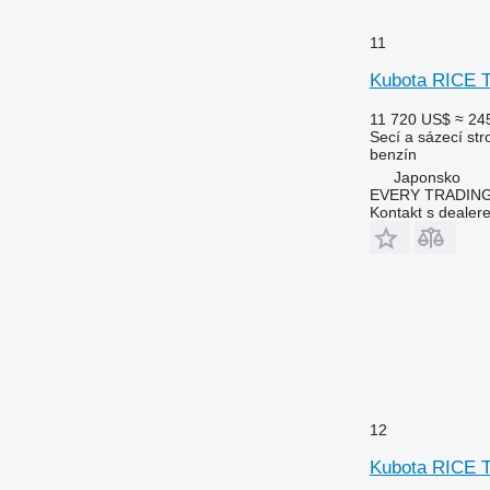
11
Kubota RICE
11 720 US$
≈ 24
Secí a sázecí stro
benzín
Japonsko
EVERY TRADING
Kontakt s dealer
12
Kubota RICE