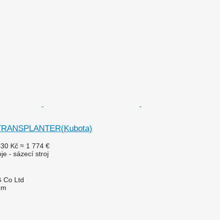
 TRANSPLANTER(Kubota)
930 Kč
≈ 1 774 €
je - sázecí stroj
 Co Ltd
em