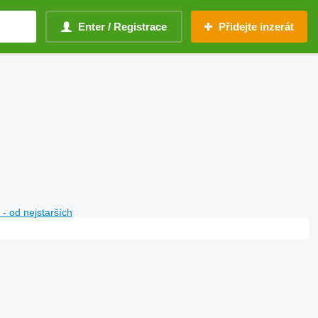
Enter / Registrace
Přidejte inzerát
- od nejstarších