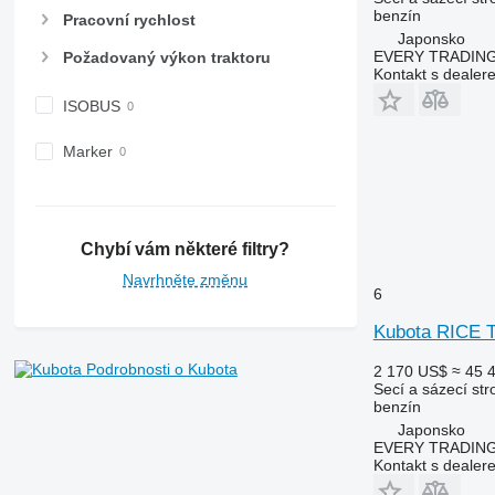
benzín
Pracovní rychlost
Japonsko
EVERY TRADING
Požadovaný výkon traktoru
Kontakt s dealer
ISOBUS
Marker
Chybí vám některé filtry?
Navrhněte změnu
6
Kubota RICE
Podrobnosti o Kubota
2 170 US$
≈ 45 
Secí a sázecí stro
benzín
Japonsko
EVERY TRADING
Kontakt s dealer