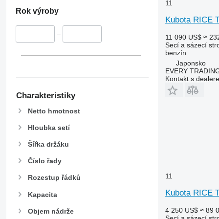
11
Rok výroby
Kubota RICE
–
11 090 US$
≈ 23
Secí a sázecí stro
benzín
Japonsko
EVERY TRADING
Kontakt s dealer
Charakteristiky
Netto hmotnost
Hloubka setí
Šířka držáku
Číslo řady
11
Rozestup řádků
Kubota RICE
Kapacita
4 250 US$
≈ 89 
Objem nádrže
Secí a sázecí stro