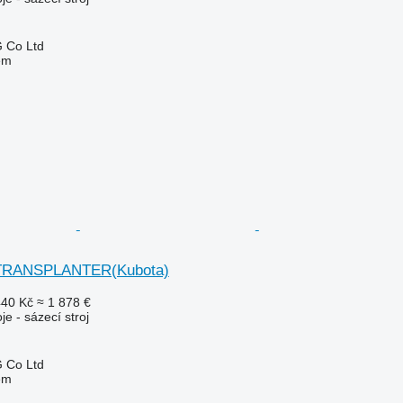
 Co Ltd
em
 TRANSPLANTER(Kubota)
440 Kč
≈ 1 878 €
je - sázecí stroj
 Co Ltd
em