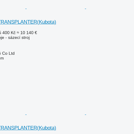
 TRANSPLANTER(Kubota)
5 400 Kč
≈ 10 140 €
je - sázecí stroj
 Co Ltd
em
 TRANSPLANTER(Kubota)