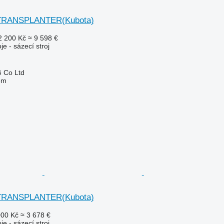
 TRANSPLANTER(Kubota)
2 200 Kč
≈ 9 598 €
je - sázecí stroj
 Co Ltd
em
 TRANSPLANTER(Kubota)
000 Kč
≈ 3 678 €
je - sázecí stroj