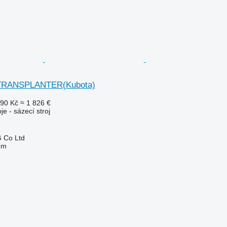
 TRANSPLANTER(Kubota)
190 Kč
≈ 1 826 €
je - sázecí stroj
 Co Ltd
em