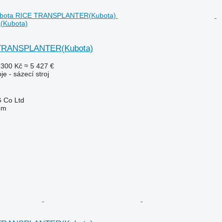
Kubota)
 TRANSPLANTER(Kubota)
 300 Kč
≈ 5 427 €
je - sázecí stroj
 Co Ltd
em