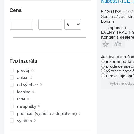
Kubota RICE
Francie
Cena
5 130 US$
≈ 107
Německo
Secí a sázecí stro
benzín
–
Japonsko
EVERY TRADING
Kontakt s dealer
Jak byste stručně
Typ inzerátu
inzertní portál
prodejce speci
prodej
výrobce speciá
neexistuje sp
aukce
Vyberte odp
od výrobce
leasing
úvěr
na splátky
protiúčet (výměna s doplatkem)
výměna