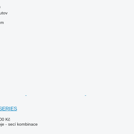
m
utov
em
 SERIES
00 Kč
oje - secí kombinace