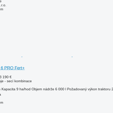
e
r.o.
em
 6 PRO Fert+
3 190 €
oje - secí kombinace
m
Kapacita
9 ha/hod
Objem nádrže
6 000 l
Požadovaný výkon traktoru
a
em