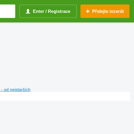
Enter / Registrace
Přidejte inzerát
- od nejstarších