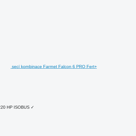
secí kombinace Farmet Falcon 6 PRO Fert+
220 HP
ISOBUS
✓