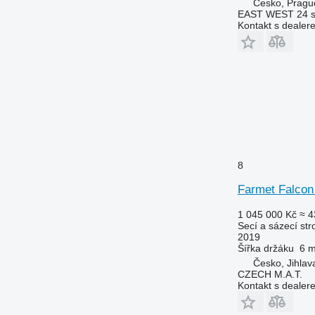
Česko, Pragu
EAST WEST 24 s.
Kontakt s dealer
8
Farmet Falcon
1 045 000 Kč
≈ 4
Secí a sázecí str
2019
Šířka držáku
6 
Česko, Jihlav
CZECH M.A.T.
Kontakt s dealer