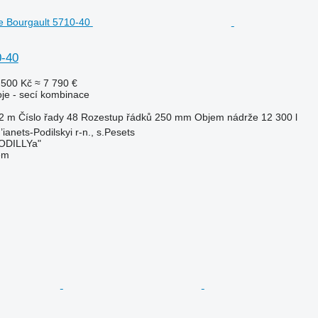
0-40
 500 Kč
≈ 7 790 €
oje - secí kombinace
2 m
Číslo řady
48
Rozestup řádků
250 mm
Objem nádrže
12 300 l
ianets-Podilskyi r-n., s.Pesets
ODILLYa"
em