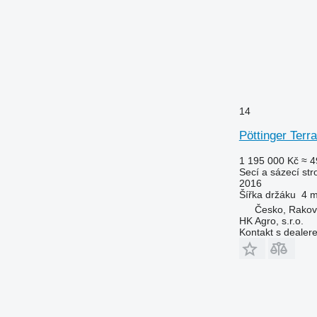
14
Pöttinger Ter
1 195 000 Kč
≈ 4
Secí a sázecí str
2016
Šířka držáku
4 
Česko, Rakov
HK Agro, s.r.o.
Kontakt s dealer