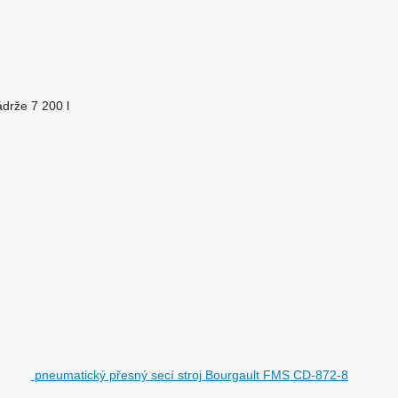
ádrže
7 200 l
pneumatický přesný secí stroj Bourgault FMS CD-872-8