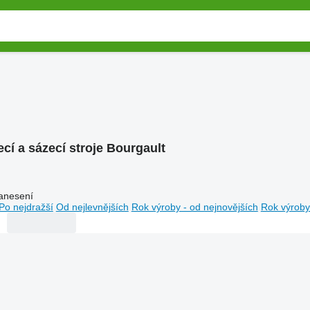
ecí a sázecí stroje Bourgault
anesení
Po nejdražší
Od nejlevnějších
Rok výroby - od nejnovějších
Rok výroby 