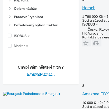
Kapacita
Horsch
Objem nádrže
1 790 000 Kč
≈ 7
Pracovní rychlost
Secí a sázecí str
ISOBUS
✓
Požadovaný výkon traktoru
Česko, Rakov
HK Agro, s.r.o.
ISOBUS
Kontakt s dealer
Marker
Chybí vám některé filtry?
Navrhněte změnu
8
Podrobnosti o Bourgault
Amazone EDX
10 000 €
≈ 242 0
Secí a sázecí str