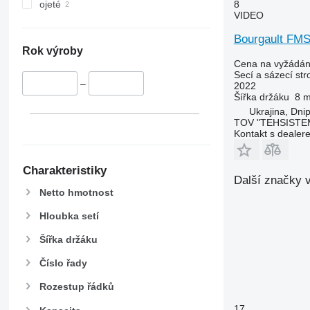
8
ojeté
VIDEO
Bourgault FMS
Rok výroby
Cena na vyžádán
Secí a sázecí str
–
2022
Šířka držáku
8 
Ukrajina, Dni
TOV "TEHSISTE
Kontakt s dealer
Charakteristiky
Další značky v
Netto hmotnost
Hloubka setí
Šířka držáku
Číslo řady
Rozestup řádků
17