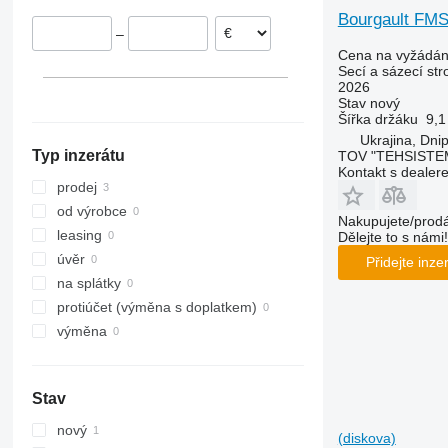
Bourgault FMS
–
Cena na vyžádán
Secí a sázecí str
2026
Stav
nový
Šířka držáku
9,1
Ukrajina, Dni
Typ inzerátu
TOV "TEHSISTE
Kontakt s dealer
prodej
od výrobce
Nakupujete/prodá
leasing
Dělejte to s námi!
úvěr
Přidejte inze
na splátky
protiúčet (výměna s doplatkem)
výměna
Stav
nový
(diskova)