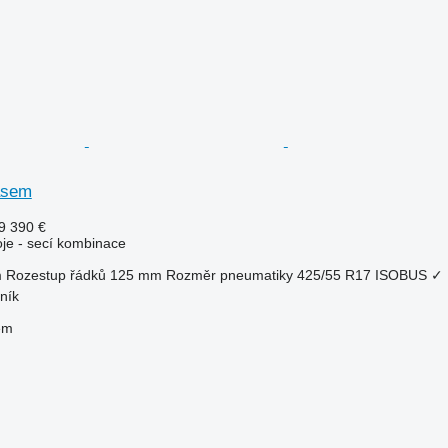
rasem
9 390 €
oje - secí kombinace
m
Rozestup řádků
125 mm
Rozměr pneumatiky
425/55 R17
ISOBUS
✓
ník
em