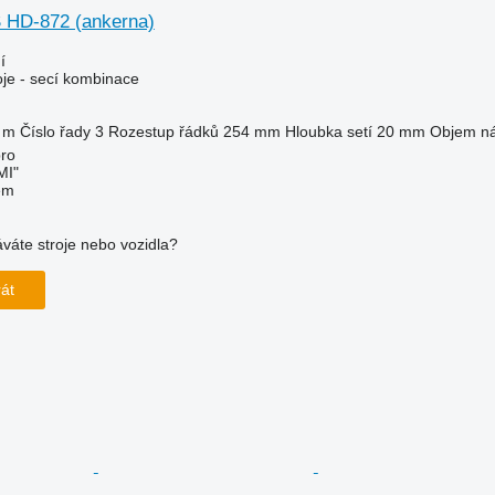
 HD-872 (ankerna)
í
oje - secí kombinace
 m
Číslo řady
3
Rozestup řádků
254 mm
Hloubka setí
20 mm
Objem n
pro
MI"
em
váte stroje nebo vozidla?
rát