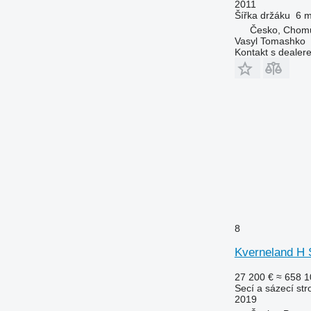
2011
Šířka držáku
6 
Česko, Chom
Vasyl Tomashko
Kontakt s dealer
8
Kverneland H
27 200 €
≈ 658 1
Secí a sázecí str
2019