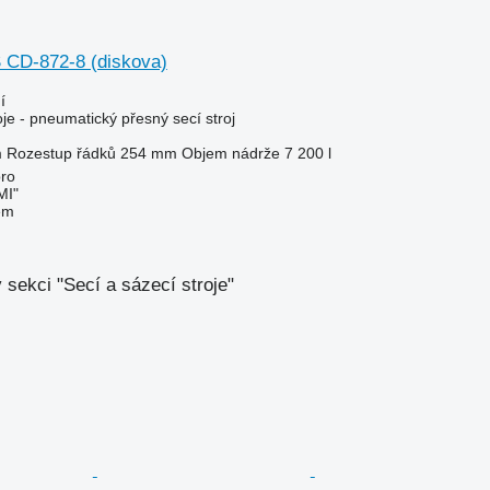
 CD-872-8 (diskova)
í
oje - pneumatický přesný secí stroj
m
Rozestup řádků
254 mm
Objem nádrže
7 200 l
pro
MI"
em
 sekci "Secí a sázecí stroje"