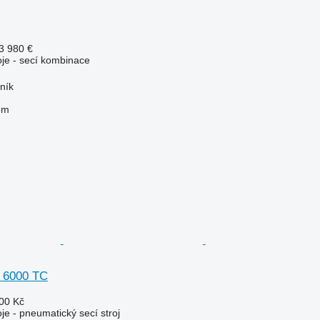
3 980 €
oje - secí kombinace
ník
em
 6000 TC
00 Kč
oje - pneumatický secí stroj