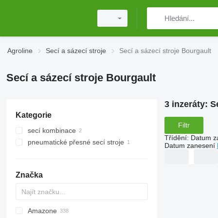
Agroline
Secí a sázecí stroje
Secí a sázecí stroje Bourgault
Secí a sázecí stroje Bourgault
3 inzeráty:
S
Kategorie
Filtr
secí kombinace
Třídění
:
Datum z
pneumatické přesné secí stroje
Datum zanesení
Značka
Amazone
DA
ATO30