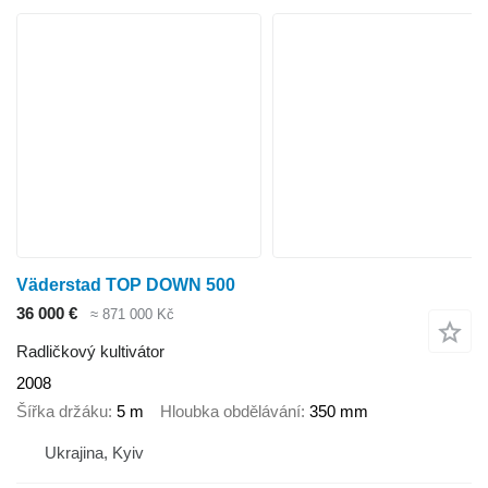
Väderstad TOP DOWN 500
36 000 €
≈ 871 000 Kč
Radličkový kultivátor
2008
Šířka držáku
5 m
Hloubka obdělávání
350 mm
Ukrajina, Kyiv