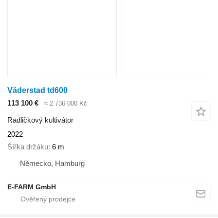
Väderstad td600
113 100 €
≈ 2 736 000 Kč
Radličkový kultivátor
2022
Šířka držáku
6 m
Německo, Hamburg
E-FARM GmbH