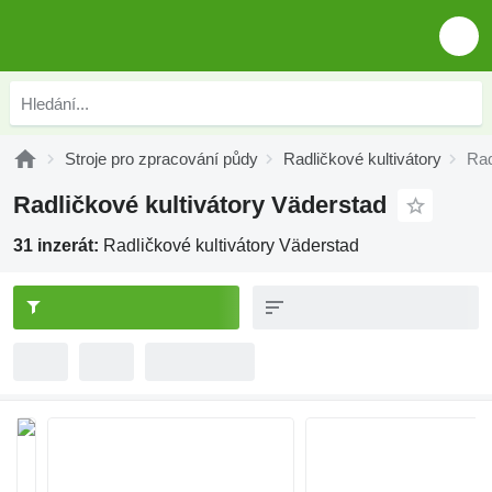
Stroje pro zpracování půdy
Radličkové kultivátory
Rad
Radličkové kultivátory Väderstad
31 inzerát:
Radličkové kultivátory Väderstad