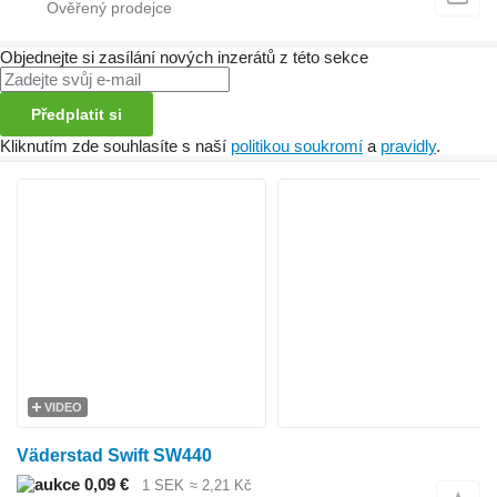
Objednejte si zasílání nových inzerátů z této sekce
Předplatit si
Kliknutím zde souhlasíte s naší
politikou soukromí
a
pravidly
.
VIDEO
Väderstad Swift SW440
0,09 €
1 SEK
≈ 2,21 Kč