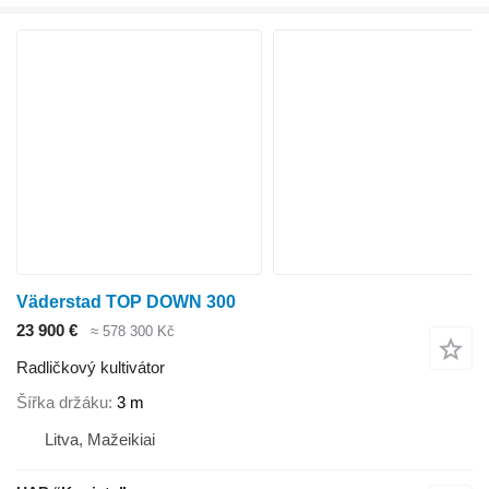
Väderstad TOP DOWN 300
23 900 €
≈ 578 300 Kč
Radličkový kultivátor
Šířka držáku
3 m
Litva, Mažeikiai