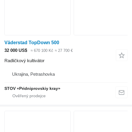
Väderstad TopDown 500
32 000 US$
≈ 670 100 Kč
≈ 27 700 €
Radličkový kultivátor
Ukrajina, Petrashovka
STOV «Pridniprovskiy kray»