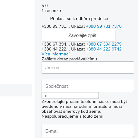
5.0
1 recenze
Přihlásit se k odběru prodejce
+380 99 731...
Ukázat
+380 99 731 7370
Zavolejte zpět
+380 67 394...
Ukázat
+380 67 394 2279
+380 44 222...
Ukázat
+380 44 222 9742
Více informací
Zašlete dotaz prodávajícímu
Zkontrolujte prosím telefonní číslo: musí být
uvedeno v mezinárodním formátu a musí
obsahovat směrový kód země.
Nespolupracujeme s touto zemí