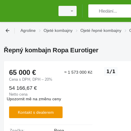
Agroline
Ojeté kombajny
Ojeté řepné kombajny
Řepný kombajn Ropa Eurotiger
65 000 €
1/1
≈ 1 573 000 Kč
Cena s DPH, DPH – 20%
54 166,67 €
Netto cena
Upozornit mě na změnu ceny
Kontakt s dealerem
Značka:
Ropa