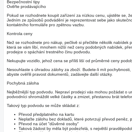
Bezpečnostní tipy
Ověřte prodávajícího
Pokud se rozhodnete koupit zařízení za nízkou cenu, ujistěte se, že
Jedním ze způsobů podvádění je reprezentovat sebe jako skutečnou
kontaktního formuláře pro zpětnou vazbu.
Kontrola ceny
Než se rozhodnete pro nákup, pečlivě si přečtěte několik nabídek 
která se vám líbí, mnohem nižší než ceny podobných nabídek, pře
prodejce o spáchání trestného činu podvodu.
Nekupujte vozidlo, jehož cena se příliš liší od průměrné ceny podo
Nesouhlaste s úhradou zálohy za zboží. Budete-li mít pochybnosti, 
abyste ověřili pravost dokumentů, zadávejte další otázky.
Pochybná záloha
Nejběžnější typ podvodu. Nepraví prodejci vás mohou požádat o ur
podvodníci shromáždit velké částky a zmizet, přestanou brát telefo
Takový typ podvodu se může skládat z:
Převod předplatného na kartu
Neplaťte zálohu bez dokladů, které potvrzují převod peněz
Převod na účet "důvěrné osoby"
Taková žádost by měla být podezřelá, s největší pravděpod