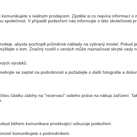
 komunikujete s reálným prodejcem. Zjistěte si co nejvíce informací o ma
 společnost. V případě podezření nás informujte o této skutečnosti pr
prodeje, abyste pochopili průměrné náklady na vybraný model. Pokud j
mýšlejte o tom. Značný rozdíl v cenách může naznačovat skryté vady 
bných výrobků.
nebojte se zeptat na podrobnosti a požádejte o další fotografie a doku
čitou částku zálohy na "rezervaci" vašeho práva na nákup zařízení. T
n.
, pokud během komunikace prodávající vzbuzuje podezření.
obností komunikujete s podvodníkem.