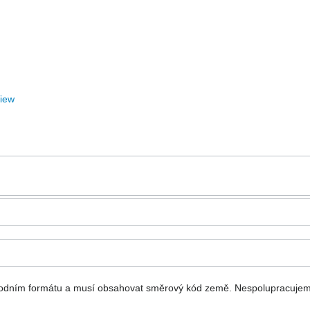
View
národním formátu a musí obsahovat směrový kód země.
Nespolupracujem