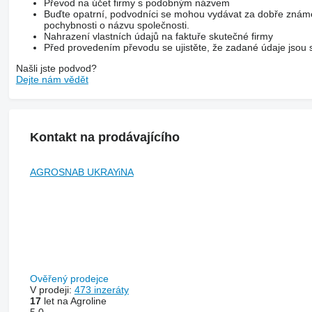
Převod na účet firmy s podobným názvem
Buďte opatrní, podvodníci se mohou vydávat za dobře známé
pochybnosti o názvu společnosti.
Nahrazení vlastních údajů na faktuře skutečné firmy
Před provedením převodu se ujistěte, že zadané údaje jsou s
Našli jste podvod?
Dejte nám vědět
Kontakt na prodávajícího
AGROSNAB UKRAYiNA
Ověřený prodejce
V prodeji:
473 inzeráty
17
let na Agroline