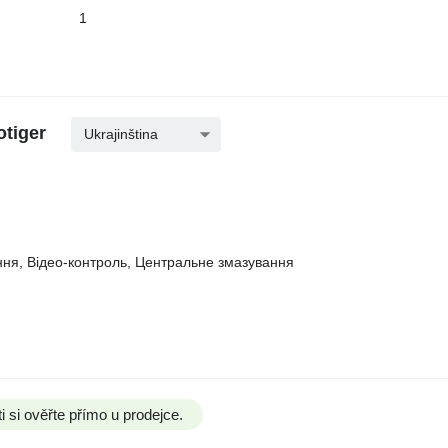
1
tiger
Ukrajinština
іння, Відео-контроль, Центральне змазування
si ověřte přímo u prodejce.