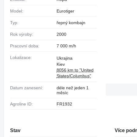
Model:
Eurotiger
Typ:
řepný kombajn
Rok výroby:
2000
Pracovní doba:
7 000 m/h
Lokalizace:
Ukrajina
Kiev
8056 km to "United
States/Columbus"
Datum zanesení:
déle než jeden 1
měsíc
Agroline ID:
FR1932
Stav
Více pod