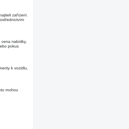
jiteli zařízení.
ostřednictvím
e cena nabídky,
nebo pokus
menty k vozidlu,
akto mohou