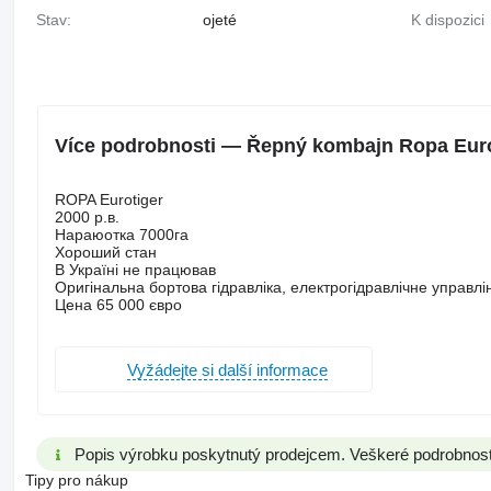
Stav:
ojeté
K dispozici
Více podrobnosti — Řepný kombajn Ropa Euro
ROPA Eurotiger
2000 р.в.
Нараюотка 7000га
Хороший стан
В Україні не працював
Оригінальна бортова гідравліка, електрогідравлічне управл
Цена 65 000 євро
Vyžádejte si další informace
Popis výrobku poskytnutý prodejcem. Veškeré podrobnosti 
Tipy pro nákup