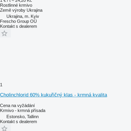
1 € / t
≈ 24,20 Kč
Rostlinné krmivo
Země výroby
Ukrajina
Ukrajina, m. Kyiv
Frescho Group OÜ
Kontakt s dealerem
1
Cholinchlorid 60% kukuřičný klas - krmná kvalita
Cena na vyžádání
Krmivo - krmná přísada
Estonsko, Tallinn
Kontakt s dealerem