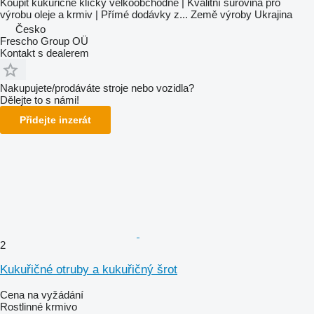
Koupit kukuřičné klíčky velkoobchodně | Kvalitní surovina pro
výrobu oleje a krmiv | Přímé dodávky z...
Země výroby
Ukrajina
Česko
Frescho Group OÜ
Kontakt s dealerem
Nakupujete/prodáváte stroje nebo vozidla?
Dělejte to s námi!
Přidejte inzerát
2
Kukuřičné otruby a kukuřičný šrot
Cena na vyžádání
Rostlinné krmivo