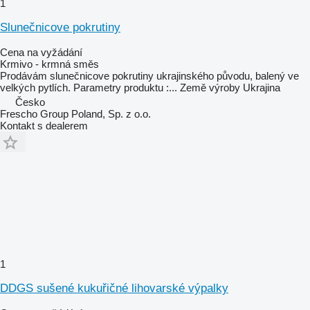
1
Slunečnicove pokrutiny
Cena na vyžádání
Krmivo - krmná směs
Prodávám slunečnicove pokrutiny ukrajinského původu, balený ve
velkých pytlích. Parametry produktu :...
Země výroby
Ukrajina
Česko
Frescho Group Poland, Sp. z o.o.
Kontakt s dealerem
1
DDGS sušené kukuřičné lihovarské výpalky