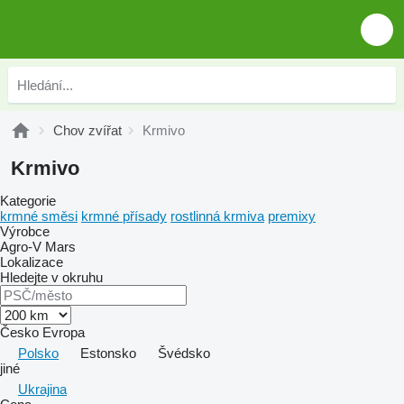
Chov zvířat
Krmivo
Krmivo
Kategorie
krmné směsi
krmné přísady
rostlinná krmiva
premixy
Výrobce
Agro-V
Mars
Lokalizace
Hledejte v okruhu
Česko
Evropa
Polsko
Estonsko
Švédsko
jiné
Ukrajina