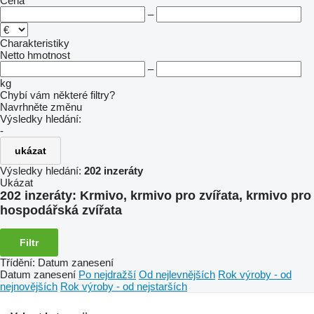
Cena
–
Charakteristiky
Netto hmotnost
–
kg
Chybí vám některé filtry?
Navrhněte změnu
Výsledky hledání:
-
ukázat
Výsledky hledání:
202 inzeráty
Ukázat
202 inzeráty:
Krmivo, krmivo pro zvířata, krmivo pro
hospodářská zvířata
Filtr
Třídění
:
Datum zanesení
Datum zanesení
Po nejdražší
Od nejlevnějších
Rok výroby - od
nejnovějších
Rok výroby - od nejstarších