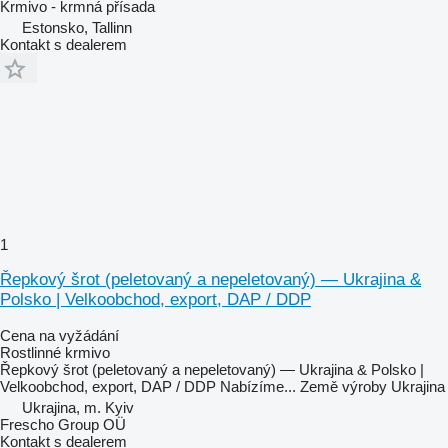
Krmivo - krmná přísada
Estonsko, Tallinn
Kontakt s dealerem
1
Řepkový šrot (peletovaný a nepeletovaný) — Ukrajina &
Polsko | Velkoobchod, export, DAP / DDP
Cena na vyžádání
Rostlinné krmivo
Řepkový šrot (peletovaný a nepeletovaný) — Ukrajina & Polsko |
Velkoobchod, export, DAP / DDP Nabízíme...
Země výroby
Ukrajina
Ukrajina, m. Kyiv
Frescho Group OÜ
Kontakt s dealerem