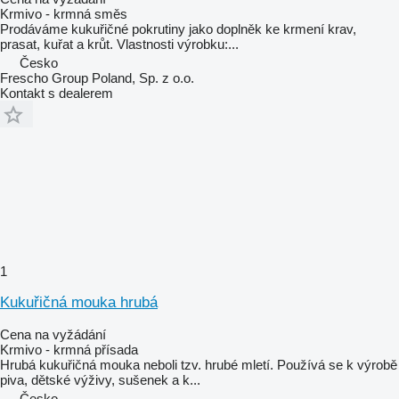
Krmivo - krmná směs
Prodáváme kukuřičné pokrutiny jako doplněk ke krmení krav,
prasat, kuřat a krůt. Vlastnosti výrobku:...
Česko
Frescho Group Poland, Sp. z o.o.
Kontakt s dealerem
1
Kukuřičná mouka hrubá
Cena na vyžádání
Krmivo - krmná přísada
Hrubá kukuřičná mouka neboli tzv. hrubé mletí. Používá se k výrobě
piva, dětské výživy, sušenek a k...
Česko