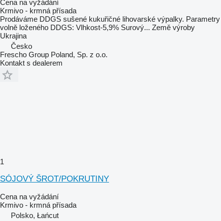
Cena na vyžádání
Krmivo - krmná přísada
Prodáváme DDGS sušené kukuřičné lihovarské výpalky. Parametry
volně loženého DDGS: Vlhkost-5,9% Surový...
Země výroby
Ukrajina
Česko
Frescho Group Poland, Sp. z o.o.
Kontakt s dealerem
1
SÓJOVÝ ŠROT/POKRUTINY
Cena na vyžádání
Krmivo - krmná přísada
Polsko, Łańcut