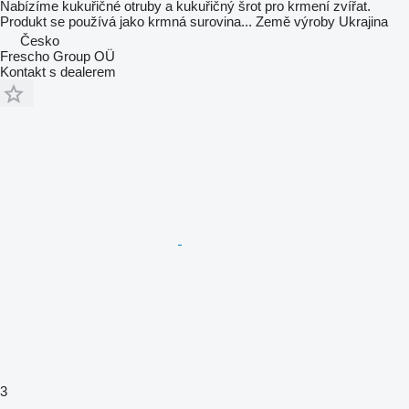
Nabízíme kukuřičné otruby a kukuřičný šrot pro krmení zvířat.
Produkt se používá jako krmná surovina...
Země výroby
Ukrajina
Česko
Frescho Group OÜ
Kontakt s dealerem
3