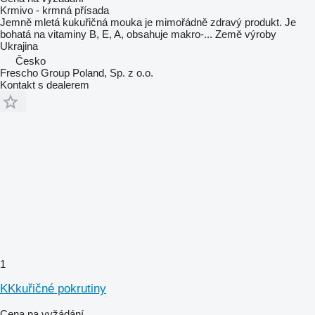
Krmivo - krmná přísada
Jemně mletá kukuřičná mouka je mimořádně zdravý produkt. Je
bohatá na vitaminy B, E, A, obsahuje makro-...
Země výroby
Ukrajina
Česko
Frescho Group Poland, Sp. z o.o.
Kontakt s dealerem
1
KKkuřičné pokrutiny
Cena na vyžádání