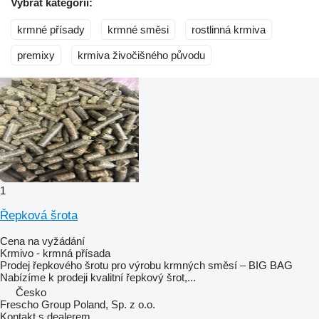
Vybrat kategorii:
krmné přísady
krmné směsi
rostlinná krmiva
premixy
krmiva živočišného původu
1
Řepková šrota
Cena na vyžádání
Krmivo - krmná přísada
Prodej řepkového šrotu pro výrobu krmných směsí – BIG BAG
Nabízíme k prodeji kvalitní řepkový šrot,...
Česko
Frescho Group Poland, Sp. z o.o.
Kontakt s dealerem