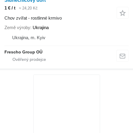
Slunečnicový dort
1 € / t
≈ 24,20 Kč
Chov zvířat - rostlinné krmivo
Země výroby
Ukrajina
Ukrajina, m. Kyiv
Frescho Group OÜ