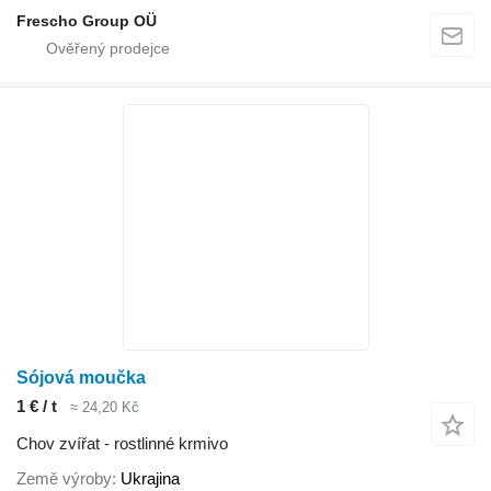
Frescho Group OÜ
Sójová moučka
1 € / t
≈ 24,20 Kč
Chov zvířat - rostlinné krmivo
Země výroby
Ukrajina