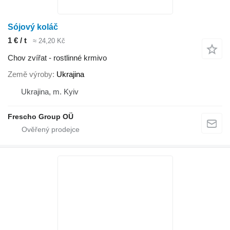
Sójový koláč
1 € / t
≈ 24,20 Kč
Chov zvířat - rostlinné krmivo
Země výroby
Ukrajina
Ukrajina, m. Kyiv
Frescho Group OÜ