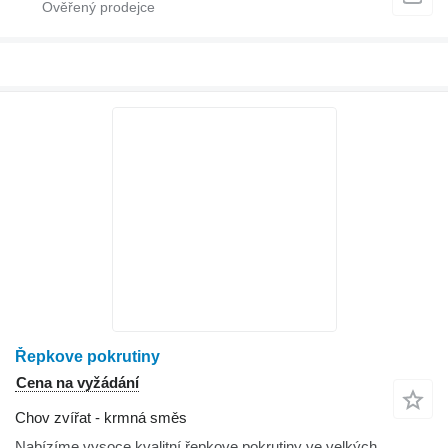
Řepkove pokrutiny
Cena na vyžádání
Chov zvířat - krmná směs
Nabízíme vysoce kvalitní řepkove pokrutiny ve velkých