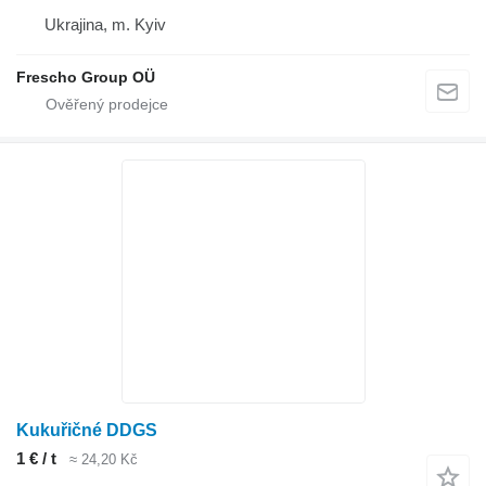
Ukrajina, m. Kyiv
Frescho Group OÜ
Kukuřičné DDGS
1 € / t
≈ 24,20 Kč