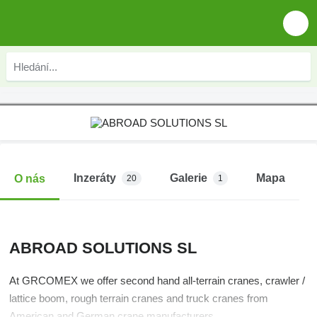
Inzeráty
Galerie
Mapa
O nás
20
1
ABROAD SOLUTIONS SL
At GRCOMEX we offer second hand all-terrain cranes, crawler /
lattice boom, rough terrain cranes and truck cranes from
American and German crane manufacturers.