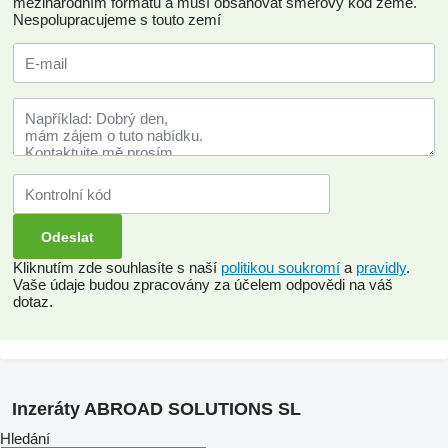
mezinárodním formátu a musí obsahovat směrový kód země.
Nespolupracujeme s touto zemí
Kliknutím zde souhlasíte s naší
politikou soukromí
a
pravidly
.
Vaše údaje budou zpracovány za účelem odpovědi na váš
dotaz.
Inzeráty ABROAD SOLUTIONS SL
Hledání