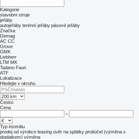
Kategorie
stavební stroje
jeřáby
autojeřáby
terénní jeřáby
pásové jeřáby
Značka
Demag
AC
CC
Grove
GMK
Liebherr
LTM
MK
Tadano Faun
ATF
Lokalizace
Hledejte v okruhu
Česko
Cena
–
Typ inzerátu
prodej
od výrobce
leasing
úvěr
na splátky
protiúčet (výměna s
doplatkem)
výměna