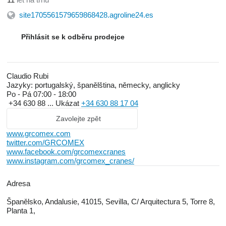
site1705561579659868428.agroline24.es
Přihlásit se k odběru prodejce
Claudio Rubi
Jazyky:
portugalský, španělština, německy, anglicky
Po - Pá
07:00 - 18:00
+34 630 88 ...
Ukázat
+34 630 88 17 04
Zavolejte zpět
www.grcomex.com
twitter.com/GRCOMEX
www.facebook.com/grcomexcranes
www.instagram.com/grcomex_cranes/
Adresa
Španělsko, Andalusie, 41015, Sevilla, C/ Arquitectura 5, Torre 8,
Planta 1,