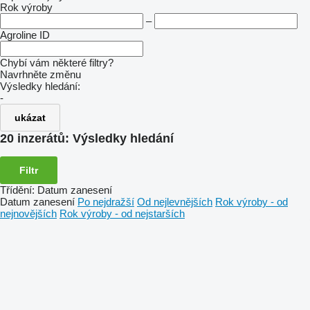
Rok výroby
–
Agroline ID
Chybí vám některé filtry?
Navrhněte změnu
Výsledky hledání:
-
ukázat
20 inzerátů:
Výsledky hledání
Filtr
Třídění
:
Datum zanesení
Datum zanesení
Po nejdražší
Od nejlevnějších
Rok výroby - od
nejnovějších
Rok výroby - od nejstarších