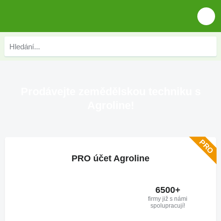
Prodávejte zemědělskou techniku s
Agroline!
PRO účet Agroline
6500+
firmy již s námi
spolupracují!