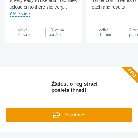
is very easy to use and machines
market both in terms of 
upload on to there site very...
reach and results
čtěte více
Velká
10 let na
Velká
3 ro
Británie
portálu
Británie
portá
Žádost o registraci
pošlete ihned!
Registrace